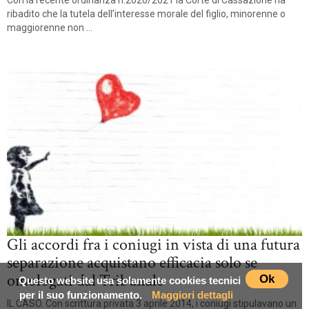
Con la recente ordinanza n.2020/2021 la Corte di Cassazione ha
ribadito che la tutela dell’interesse morale del figlio, minorenne o
maggiorenne non ...
Gli accordi fra i coniugi in vista di una futura
separazione acquistano efficacia solo se
omologati dal Tribunale
Ok
Questo website usa solamente cookies tecnici
per il suo funzionamento.
Maggiori dettagli
IL CASO. Con scrittura privata 3 aprile 2014, i coniugi stipulavano un