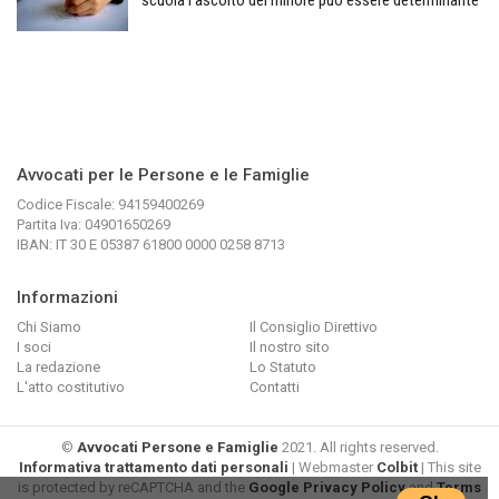
Avvocati per le Persone e le Famiglie
Codice Fiscale: 94159400269
Partita Iva: 04901650269
IBAN: IT 30 E 05387 61800 0000 0258 8713
Informazioni
Chi Siamo
Il Consiglio Direttivo
I soci
Il nostro sito
La redazione
Lo Statuto
L'atto costitutivo
Contatti
©
Avvocati Persone e Famiglie
2021. All rights reserved.
Informativa trattamento dati personali
| Webmaster
Colbit
| This site
is protected by reCAPTCHA and the
Google Privacy Policy
and
Terms