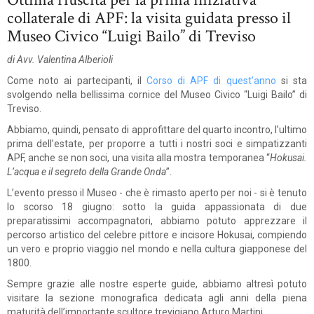
collaterale di APF: la visita guidata presso il
Museo Civico “Luigi Bailo” di Treviso
di Avv. Valentina Alberioli
Come noto ai partecipanti, il
Corso di APF di quest’anno
si sta
svolgendo nella bellissima cornice del Museo Civico “Luigi Bailo” di
Treviso.
Abbiamo, quindi, pensato di approfittare del quarto incontro, l’ultimo
prima dell’estate, per proporre a tutti i nostri soci e simpatizzanti
APF, anche se non soci, una visita
alla mostra temporanea “
Hokusai.
L’acqua e il segreto della Grande Onda
”.
L’evento presso il Museo - che è rimasto aperto per noi - si è tenuto
lo scorso 18 giugno: sotto la guida appassionata di due
preparatissimi accompagnatori, abbiamo potuto apprezzare il
percorso artistico del celebre pittore e incisore Hokusai, compiendo
un vero e proprio viaggio nel mondo e nella cultura giapponese del
1800.
Sempre grazie alle nostre esperte guide, abbiamo altresì potuto
visitare la sezione monografica dedicata agli anni della piena
maturità dell’importante scultore trevigiano Arturo Martini.