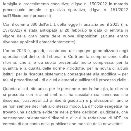
famiglia e procedimento esecutivo; d.lgvo n. 150/2022 in materia
processuale penale e giustizia riparativa; d.lgvo n. 151/2022
sull’Ufficio per il processo).
Con il comma 380 dell’art. 1 della legge finanziaria per il 2023 (l.n.
197/2022) è stata anticipata al 28 febbraio la data di entrata in
vigore della gran parte delle nuove disposizioni (alcune erano
divenute applicabili antecedentemente).
L’anno 2023 è, quindi, iniziato con un impegno generalizzato degli
operatori del diritto, di Tribunali e Corti per la comprensione della
riforma, che si è da subito presentata molto complessa, per la
quantità e la qualità delle norme introdotte, per la novità di alcuni
istituti, per la ricaduta sistematica conseguente alla modifica – per
taluni procedimenti - di alcuni elementi qualificanti il processo civile.
Quanto al c.d. rito unico per le persone e per la famiglia, la riforma
si presenta con luci ed ombre e ha suscitato sia consenso che
dissenso, trasversali ad ambienti giudiziari e professionali, anche
se non sempre declinati allo stesso modo. La difficoltà esegetica ha
trovato una ricaduta evidente nelle prime decisioni giudiziarie, che
sostengono orientamenti diversi e di cui la redazione di APF ha
cercato di dar conto nella pubblicazione mensile della newsletter.