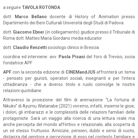
a seguire
TAVOLA ROTONDA
dott.
Marco Bellano
docente di History of Animation presso
Dipartimento dei Beni Culturali Università degli Studi di Padova
dott.
Giacomo Ebner
(in collegamento) giudice presso il Tribunale di
Roma dott. Matteo Maria Giordano media educator
dott.
Claudio Renzetti
sociologo clinico in Brescia
coordina ed interviene: avv.
Paola Pisani
del foro di Treviso, socia
fondatrice APF
APF
con la seconda edizione di
CINEMandJUS
affronterà un tema
- pensato per giuristi, operatori sociali, insegnanti e per l’intera
cittadinanza - che a diverso titolo e ruolo coinvolge le nostre
relazioni quotidiane.
Attraverso la proiezione del film di animazione “La fortuna di
Nikuko” di Ayumu Watanabe (2021) vivremo, infatti, insieme le gioie,
i dolori, gli imbarazzi e le complessità delle relazioni familiari delle
protagoniste. Sarà un viaggio alla ricerca di una lettura reale ma
anche percepita del mondo affettivo e relazionale, alla scoperta di
un sé stesso fruttuoso. Amicizie, pensieri, dubbi e sensi di vuoto,
distanza dal genitore e percezione di esso nel contesto familiare e