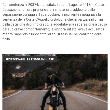
Con sentenza n. 20374, depositata in data 1 agosto 2018, la Corte di
Cassazione torna a pronunciarsi in materia di addebito della
separazione coniugale. In particolare, la ricorrente impugnava la
sentenza della Corte d’Appello di Bologna che, in parziale riforma
della decisione di primo grado, le addebitava la separazione a causa
del suo grave comportamento; la signora, infatti, aveva accusato il
marito, sapendolo innocente, di abusi sessuali nei confronti della
figlia.
RESPONSABILITÀ ENDOFAMILIARE