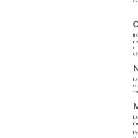
av
C
Il
ne
di
ot
N
La
co
te
M
La
mo
Pe