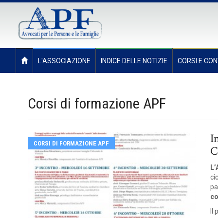
L'ASSOCIAZIONE
INDICE DELLE NOTIZIE
CORSI E CON
Corsi di formazione APF
I
CORSI DI FORMAZIONE APF
C
L’
ci
pa
co
Il