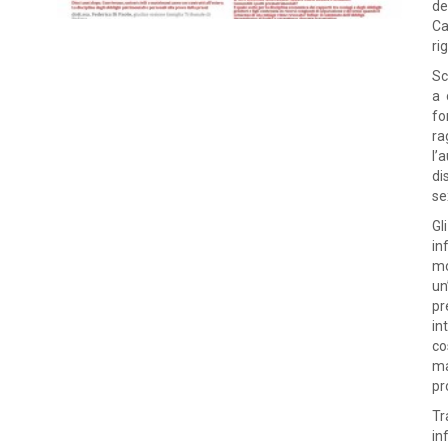
de
Ca
ri
Sc
a 
fo
ra
l’
di
se
Gl
in
mo
un
pr
in
co
ma
pr
Tr
in