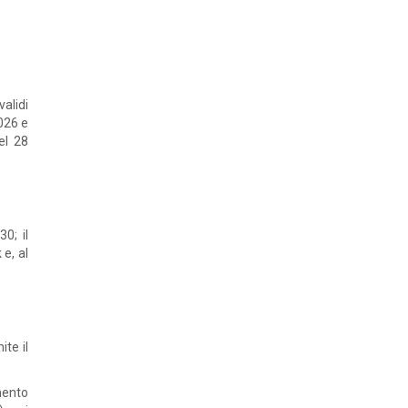
validi
026 e
el 28
0; il
e, al
ite il
amento