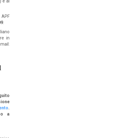
 e ai
d APF
09
.
liano
re in
mail:
l
guito
sione
ento
.
so a