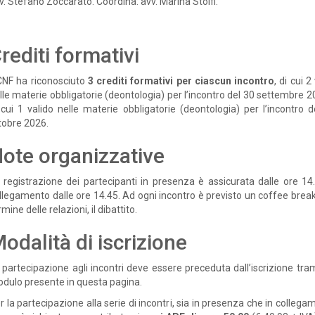
v. Stefano Zoccarato. Coordina: avv. Marina Stolfi.
rediti formativi
 CNF ha riconosciuto
3 crediti formativi per ciascun incontro
, di cui 2 
lle materie obbligatorie (deontologia) per l’incontro del 30 settembre 2
 cui 1 valido nelle materie obbligatorie (deontologia) per l’incontro d
tobre 2026.
ote organizzative
 registrazione dei partecipanti in presenza è assicurata dalle ore 14.3
llegamento dalle ore 14.45. Ad ogni incontro è previsto un coffee break 
rmine delle relazioni, il dibattito.
odalità di iscrizione
 partecipazione agli incontri deve essere preceduta dall’iscrizione tram
dulo presente in questa pagina.
r la partecipazione alla serie di incontri, sia in presenza che in colleg