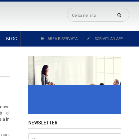
|
BLOG
AREA RISERVATA
ISCRIVITI AD APF
uovo
tà di
 sia
in
NEWSLETTER
uzioni