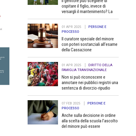
Il genitore può scegliere di
ospitare il figlio, invece di
versargli il mantenimento? La
Cassazione dice no
01 APR 2025
PERSONE E
PROCESSO
Il curatore speciale del minore
con poteri sostanziali all’esame
della Cassazione
01 APR 2025
DIRITTO DELLA
FAMIGLIA TRANSNAZIONALE
Non si può riconoscere e
annotare nei pubblici registri una
sentenza di divorzio-ripudio
dello Stato del Bangladesh in
quanto contraria all’ordine
07 FEB 2025
PERSONE E
pubblico
PROCESSO
Anche sulla decisione in ordine
alla scelta della scuola l’ascolto
del minore può essere
determinante