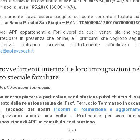
om, è richiesto un contributo ai
soci APF di euro 50,00
(€ 40,98 + IVA)
n soci di euro 195,20
(€ 160,00 + IVA).
 versamento dovrà essere eseguito sul conto corrente intestato a
esso
Banca Prealpi San Biagio
– IBAN:
IT06I08904120010670000013
soci APF appartenenti a Fori diversi da quelli veneti, sia che vog
rtecipare in presenza che online, e i praticanti che vogliono segui
esenza, potranno iscriversi gratuitamente all’indirizzo e-
fo@apfavvocati.it
.
rovvedimenti interinali e loro impugnazioni ne
ito speciale familiare
 Prof. Ferruccio Tommaseo
n enorme piacere e particolare soddisfazione pubblichiamo di se
 testo della relazione tenuta dal Prof. Ferruccio Tommaseo in occa
el secondo dei nostri
Incontri di formazione e aggiornam
ingraziamo ancora una volta il Professore per aver mes
sposizione di APF un contributo così prezioso.
* * *