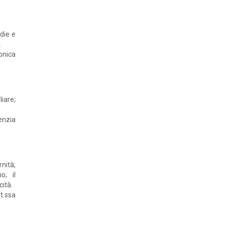
idie e
.
onica
iare;
enzia
rnità;
o; il
ità.
tt.ssa