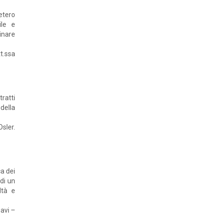
etero
ile e
inare
t.ssa
ratti
 della
sler.
ca dei
 di un
ltà e
Savi –