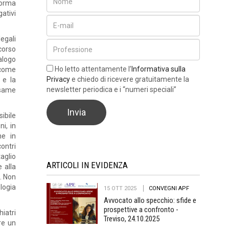
forma
ativi
legali
rcorso
alogo
Ho letto attentamente l’
Informativa sulla
 come
Privacy
e chiedo di ricevere gratuitamente la
 e la
newsletter periodica e i “numeri speciali”
i same
ibile
i, in
ne in
ontri
aglio
ARTICOLI IN EVIDENZA
e alla
. Non
logia
15 OTT 2025
CONVEGNI APF
Avvocato allo specchio: sfide e
prospettive a confronto -
iatri
Treviso, 24.10.2025
ire un