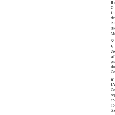
Il
Qu
fa
de
le
do
Mi
5°
Gl
Di
al
pr
do
Co
6°
L’
Co
ra
co
co
Sa