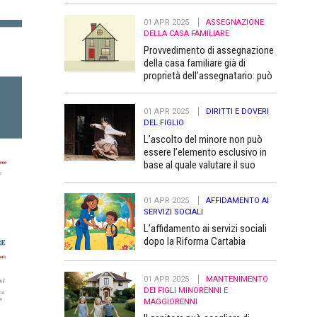
01 APR 2025
ASSEGNAZIONE
DELLA CASA FAMILIARE
Provvedimento di assegnazione
della casa familiare già di
proprietà dell’assegnatario: può
essere trascritto “a favore” dei
figli minori
01 APR 2025
DIRITTI E DOVERI
DEL FIGLIO
L’ascolto del minore non può
essere l’elemento esclusivo in
base al quale valutare il suo
superiore interesse
01 APR 2025
AFFIDAMENTO AI
SERVIZI SOCIALI
L’affidamento ai servizi sociali
dopo la Riforma Cartabia
01 APR 2025
MANTENIMENTO
DEI FIGLI MINORENNI E
MAGGIORENNI