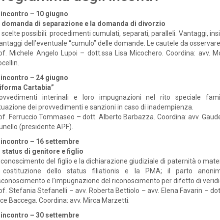
 incontro – 10 giugno
 domanda di separazione e la domanda di divorzio
 scelte possibili: procedimenti cumulati, separati, paralleli. Vantaggi, ins
antaggi dell’eventuale “cumulo” delle domande. Le cautele da osservare
of. Michele Angelo Lupoi – dott.ssa Lisa Micochero. Coordina: avv. M
cellin.
 incontro – 24 giugno
iforma Cartabia”
ovvedimenti interinali e loro impugnazioni nel rito speciale famil
tuazione dei provvedimenti e sanzioni in caso di inadempienza.
of. Ferruccio Tommaseo – dott. Alberto Barbazza. Coordina: avv. Gaud
unello (presidente APF).
 incontro – 16 settembre
 status di genitore e figlio
 riconoscimento del figlio e la dichiarazione giudiziale di paternità o mate
 costituzione dello status filiationis e la PMA; il parto anonim
sconoscimento e l’impugnazione del riconoscimento per difetto di veridic
of. Stefania Stefanelli – avv. Roberta Bettiolo – avv. Elena Favarin – do
ice Baccega. Coordina: avv. Mirca Marzetti.
 incontro – 30 settembre