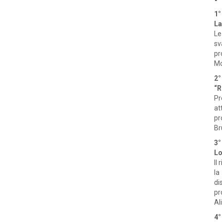
1°
La
Le
sv
pr
Mo
2°
“R
Pr
at
pr
Br
3°
Lo
Il
la
di
pr
Al
4°