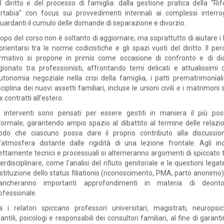
l diritto e del processo di famiglia: dalla gestione pratica della “Ri
rtabia” con focus sui provvedimenti interinali ai complessi interrog
guardanti il cumulo delle domande di separazione e divorzio.
opo del corso non è soltanto di aggiornare, ma soprattutto di aiutare i 
orientarsi tra le norme codicistiche e gli spazi vuoti del diritto. Il pe
rmativo si propone in primis come occasione di confronto e di di
gionato tra professionisti, affrontando temi delicati e attualissimi
autonomia negoziale nella crisi della famiglia, i patti prematrimoniali
sciplina dei nuovi assetti familiari, incluse le unioni civili e i matrimon
x contratti all’estero.
i interventi sono pensati per essere gestiti in maniera il più poss
formale, garantendo ampio spazio al dibattito al termine delle relazion
do che ciascuno possa dare il proprio contributo alla discussio
’atmosfera distante dalle rigidità di una lezione frontale. Agli inc
ettamente tecnici e processuali si alterneranno argomenti di spiccato t
terdisciplinare, come l’analisi del rifiuto genitoriale e le questioni legat
stituzione dello status filiationis (riconoscimento, PMA, parto anonimo)
ncheranno importanti approfondimenti in materia di deonto
ofessionale.
a i relatori spiccano professori universitari, magistrati, neuropsich
fantili, psicologi e responsabili dei consultori familiari, al fine di garant