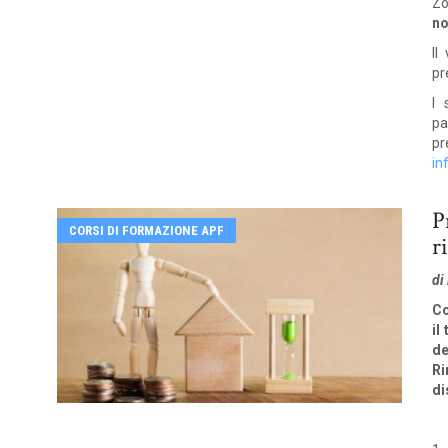
Zo
no
Il
pr
I 
pa
pr
in
P
CORSI DI FORMAZIONE APF
r
di
Co
il
d
R
di