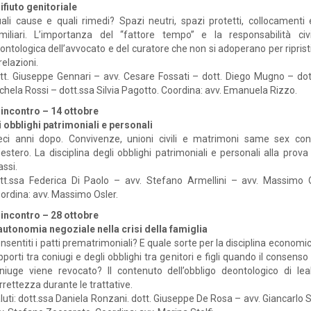
 rifiuto genitoriale
ali cause e quali rimedi? Spazi neutri, spazi protetti, collocamenti 
miliari. L’importanza del “fattore tempo” e la responsabilità civ
ontologica dell’avvocato e del curatore che non si adoperano per riprist
 relazioni.
tt. Giuseppe Gennari – avv. Cesare Fossati – dott. Diego Mugno – dot
chela Rossi – dott.ssa Silvia Pagotto. Coordina: avv. Emanuela Rizzo.
 incontro – 14 ottobre
i obblighi patrimoniali e personali
eci anni dopo. Convivenze, unioni civili e matrimoni same sex cont
l’estero. La disciplina degli obblighi patrimoniali e personali alla prova
assi.
tt.ssa Federica Di Paolo – avv. Stefano Armellini – avv. Massimo O
ordina: avv. Massimo Osler.
 incontro – 28 ottobre
autonomia negoziale nella crisi della famiglia
nsentiti i patti prematrimoniali? E quale sorte per la disciplina economi
pporti tra coniugi e degli obblighi tra genitori e figli quando il consenso
niuge viene revocato? Il contenuto dell’obbligo deontologico di lea
rrettezza durante le trattative.
luti: dott.ssa Daniela Ronzani. dott. Giuseppe De Rosa – avv. Giancarlo 