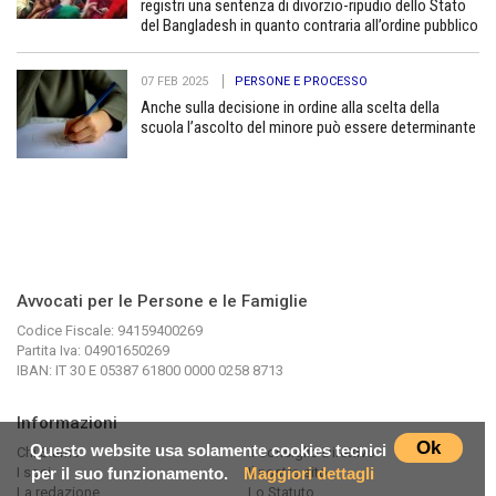
registri una sentenza di divorzio-ripudio dello Stato
del Bangladesh in quanto contraria all’ordine pubblico
07 FEB 2025
PERSONE E PROCESSO
Anche sulla decisione in ordine alla scelta della
scuola l’ascolto del minore può essere determinante
Avvocati per le Persone e le Famiglie
Codice Fiscale: 94159400269
Partita Iva: 04901650269
IBAN: IT 30 E 05387 61800 0000 0258 8713
Informazioni
Ok
Questo website usa solamente cookies tecnici
Chi Siamo
Il Consiglio Direttivo
I soci
Il nostro sito
per il suo funzionamento.
Maggiori dettagli
La redazione
Lo Statuto