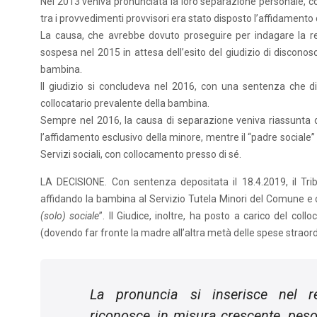
Nel 2013 veniva pronunciata la loro separazione personale, con 
tra i provvedimenti provvisori era stato disposto l’affidamento 
La causa, che avrebbe dovuto proseguire per indagare la rel
sospesa nel 2015 in attesa dell’esito del giudizio di discono
bambina.
Il giudizio si concludeva nel 2016, con una sentenza che dic
collocatario prevalente della bambina.
Sempre nel 2016, la causa di separazione veniva riassunta da
l’affidamento esclusivo della minore, mentre il “padre sociale
Servizi sociali, con collocamento presso di sé.
LA DECISIONE. Con sentenza depositata il 18.4.2019, il Tr
affidando la bambina al Servizio Tutela Minori del Comune e 
(solo) sociale
”. Il Giudice, inoltre, ha posto a carico del co
(dovendo far fronte la madre all’altra metà delle spese straord
La pronuncia si inserisce nel re
riconosce, in misura crescente, peso 