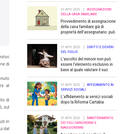
01 APR 2025
ASSEGNAZIONE
DELLA CASA FAMILIARE
Provvedimento di assegnazione
della casa familiare già di
proprietà dell’assegnatario: può
essere trascritto “a favore” dei
figli minori
01 APR 2025
DIRITTI E DOVERI
DEL FIGLIO
nitori
L’ascolto del minore non può
essere l’elemento esclusivo in
one di
base al quale valutare il suo
superiore interesse
venuto
01 APR 2025
AFFIDAMENTO AI
re al
SERVIZI SOCIALI
L’affidamento ai servizi sociali
to di
dopo la Riforma Cartabia
6, sul
01 APR 2025
MANTENIMENTO
ti in
DEI FIGLI MINORENNI E
MAGGIORENNI
ui dal