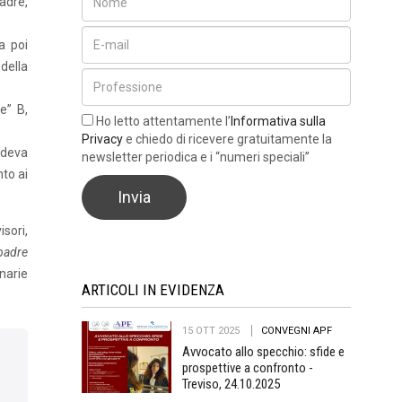
madre,
a poi
della
e” B,
Ho letto attentamente l’
Informativa sulla
Privacy
e chiedo di ricevere gratuitamente la
edeva
newsletter periodica e i “numeri speciali”
to ai
sori,
padre
narie
ARTICOLI IN EVIDENZA
15 OTT 2025
CONVEGNI APF
Avvocato allo specchio: sfide e
prospettive a confronto -
Treviso, 24.10.2025