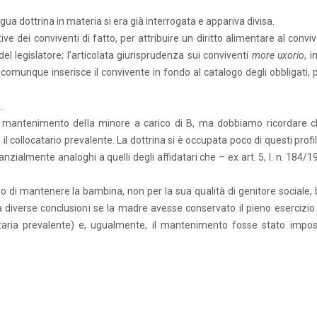
sigua dottrina in materia si era già interrogata e appariva divisa.
e dei conviventi di fatto, per attribuire un diritto alimentare al convi
el legislatore; l’articolata giurisprudenza sui conviventi
more uxorio
, i
e comunque inserisce il convivente in fondo al catalogo degli obbligati,
.
o al mantenimento della minore a carico di B, ma dobbiamo ricordare c
il collocatario prevalente. La dottrina si è occupata poco di questi profi
anzialmente analoghi a quelli degli affidatari che – ex art. 5, l. n. 184/
o di mantenere la bambina, non per la sua qualità di genitore sociale, 
a diverse conclusioni se la madre avesse conservato il pieno esercizio 
ataria prevalente) e, ugualmente, il mantenimento fosse stato impos