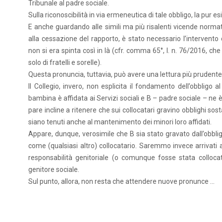
Tribunale al padre sociale.
Sulla riconoscibilità in via ermeneutica di tale obbligo, la pur e
E anche guardando alle simili ma più risalenti vicende normativ
alla cessazione del rapporto, è stato necessario l’intervento d
non si era spinta così in là (cfr. comma 65°, l. n. 76/2016, ch
solo di fratelli e sorelle).
Questa pronuncia, tuttavia, può avere una lettura più prudente
Il Collegio, invero, non esplicita il fondamento dell’obblig
bambina è affidata ai Servizi sociali e B – padre sociale – ne è 
pare incline a ritenere che sui collocatari gravino obblighi sost
siano tenuti anche al mantenimento dei minori loro affidati.
Appare, dunque, verosimile che B sia stato gravato dall’obblig
come (qualsiasi altro) collocatario. Saremmo invece arrivati 
responsabilità genitoriale (o comunque fosse stata colloc
genitore sociale.
Sul punto, allora, non resta che attendere nuove pronunce …