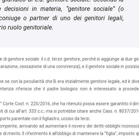
e decisioni in materia, “genitore sociale” (o
coniuge o partner di uno dei genitori legali,
io ruolo genitoriale.
di genitore sociale: il c.d. terzo genitore, perché si aggiunge ai due ge
eparazione, cessazione di una convivenza); e il genitore sociale in posizi
he se con la peculiarità che B era inizialmente genitore legale, ed è di
entenza riferisce che il padre biologico non è interessato a procede
 Corte Cost. n. 225/2016, che ha ritenuto possa essere garantito il dirit
i di cui all’art. 333 c.c.; ma si potrebbe citare anche Cass. n. 8037/201
porto parentale con il figliastro, ucciso da terzi.
ente, arrivando ad aumentare il novero dei diritti-obblighi riconosciu
di merito. Il riferimento è all’obbligo di mantenere la “figlia”, imposto q