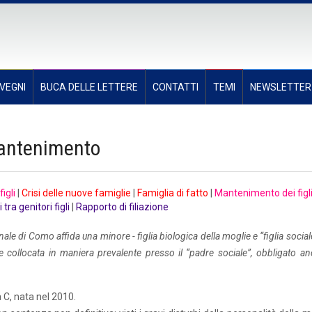
VEGNI
BUCA DELLE LETTERE
CONTATTI
TEMI
NEWSLETTER
mantenimento
igli
|
Crisi delle nuove famiglie
|
Famiglia di fatto
|
Mantenimento dei figl
tra genitori figli
|
Rapporto di filiazione
le di Como affida una minore - figlia biologica della moglie e “figlia social
e collocata in maniera prevalente presso il “padre sociale”, obbligato an
a C, nata nel 2010.