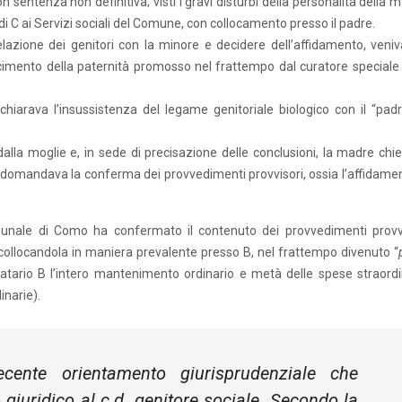
sentenza non definitiva; visti i gravi disturbi della personalità della 
di C ai Servizi sociali del Comune, con collocamento presso il padre.
azione dei genitori con la minore e decidere dell’affidamento, veniv
scimento della paternità promosso nel frattempo dal curatore speciale 
hiarava l’insussistenza del legame genitoriale biologico con il “padr
lla moglie e, in sede di precisazione delle conclusioni, la madre chi
” domandava la conferma dei provvedimenti provvisori, ossia l’affidamen
ibunale di Como ha confermato il contenuto dei provvedimenti provvi
collocandola in maniera prevalente presso B, nel frattempo divenuto “
llocatario B l’intero mantenimento ordinario e metà delle spese straordi
inarie).
cente orientamento giurisprudenziale che
giuridico al c.d. genitore sociale. Secondo la