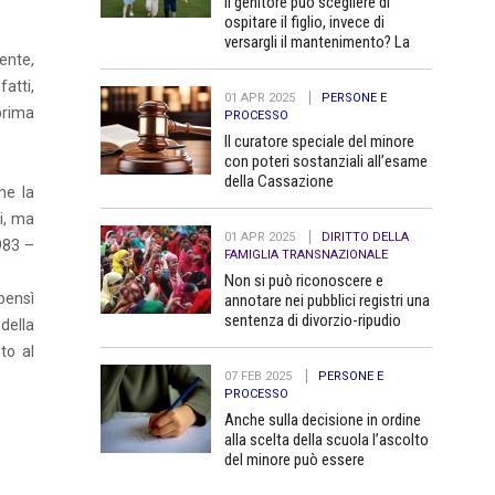
Il genitore può scegliere di
ospitare il figlio, invece di
versargli il mantenimento? La
vente,
Cassazione dice no
nfatti,
01 APR 2025
PERSONE E
 prima
PROCESSO
Il curatore speciale del minore
con poteri sostanziali all’esame
della Cassazione
he la
li, ma
01 APR 2025
DIRITTO DELLA
1983 –
FAMIGLIA TRANSNAZIONALE
Non si può riconoscere e
bensì
annotare nei pubblici registri una
sentenza di divorzio-ripudio
della
dello Stato del Bangladesh in
to al
quanto contraria all’ordine
07 FEB 2025
PERSONE E
pubblico
PROCESSO
Anche sulla decisione in ordine
alla scelta della scuola l’ascolto
del minore può essere
determinante