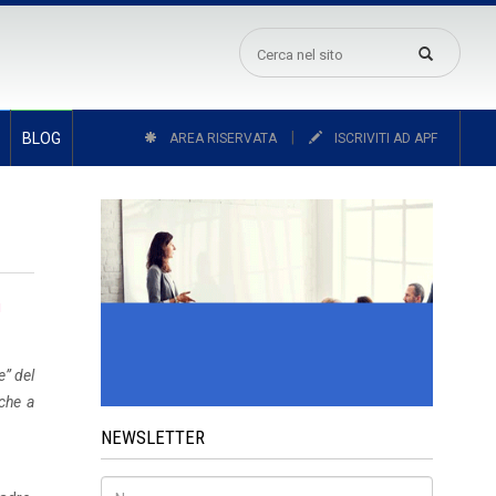
|
BLOG
AREA RISERVATA
ISCRIVITI AD APF
i
e” del
che a
NEWSLETTER