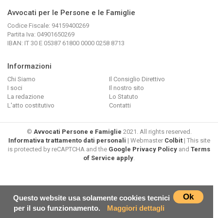
Avvocati per le Persone e le Famiglie
Codice Fiscale: 94159400269
Partita Iva: 04901650269
IBAN: IT 30 E 05387 61800 0000 0258 8713
Informazioni
Chi Siamo
Il Consiglio Direttivo
I soci
Il nostro sito
La redazione
Lo Statuto
L'atto costitutivo
Contatti
©
Avvocati Persone e Famiglie
2021. All rights reserved.
Informativa trattamento dati personali
| Webmaster
Colbit
| This site
is protected by reCAPTCHA and the
Google Privacy Policy
and
Terms
of Service apply
.
Ok
Questo website usa solamente cookies tecnici
per il suo funzionamento.
Maggiori dettagli