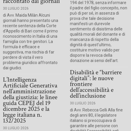
raccontato dai giornali
194 del 1978, senza informare
il padre del figlio concepito, non
30 LUGLIO 2026
può di per sé, in assenza di
di Avv. Maida Milàn Alcuni
prova che tale decisione
giornali hanno presentato una
manifesti un durevole
recente sentenza della Corte
sentimento di disistima delle
d'Appello di Bari come il primo
qualità morali del donante e di
riconoscimento in Italia di una
mancanza di rispetto della
famiglia con tre genitori. La
dignità di quest’ultimo,
formula è efficace e
costituire motivo valido per
suggestiva, ma rischia di far
disporre la revoca della
perdere di vista il vero
donazione ai sensi dell’art.
problema giuridico affrontato
dai giudici.
Disabilità e “barriere
digitali”: le nuove
L’Intelligenza
frontiere
Artificiale Generativa
dell’accessibilità e
nell’amministrazione
dell’inclusione
della giustizia: le linee
guida CEPEJ del 19
30 LUGLIO 2026
dicembre 2025 e la
di Avv. Rebecca Gelli Alla fine
legge italiana n.
degli anni 80, il legislatore
132/2025
italiano si preoccupava di
garantire alle persone con
30 LUGLIO 2026