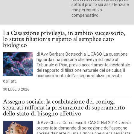
sotto il profilo sia assistenziale
che perequativo-
compensativo.
La Cassazione privilegia, in ambito successorio,
lo status filiationis rispetto al semplice dato
biologico
di Avv. Barbara Bottecchia IL CASO. La questione
riguarda una persona che aveva richiesto al
Tribunale di Pisa, previo accertamento incidentale
del rapporto di filiazione naturale del de cuius, il
riconoscimento dell’assegno vitalizio previsto
dall’art.
30 LUGLIO 2026
Assegno sociale: la coabitazione dei coniugi
separati rafforza la presunzione di superamento
dello stato di bisogno effettivo
di Avv. Chiara Curculescu IL CASO. Nel 2014 veniva
presentata domanda di percezione dell’assegno
sociale da parte di una signora che si era separata