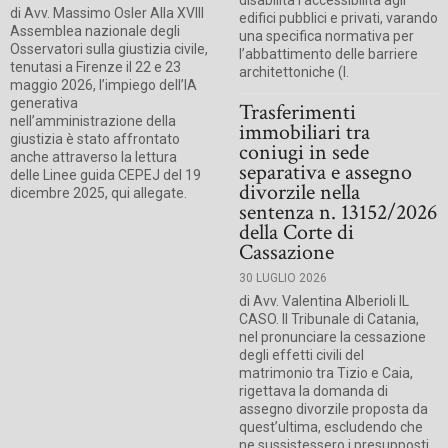
disabilità l’accessibilità agli
di Avv. Massimo Osler Alla XVIII
edifici pubblici e privati, varando
Assemblea nazionale degli
una specifica normativa per
Osservatori sulla giustizia civile,
l’abbattimento delle barriere
tenutasi a Firenze il 22 e 23
architettoniche (l.
maggio 2026, l’impiego dell’IA
generativa
Trasferimenti
nell’amministrazione della
immobiliari tra
giustizia è stato affrontato
coniugi in sede
anche attraverso la lettura
separativa e assegno
delle Linee guida CEPEJ del 19
divorzile nella
dicembre 2025, qui allegate.
sentenza n. 13152/2026
della Corte di
Cassazione
30 LUGLIO 2026
di Avv. Valentina Alberioli IL
CASO. Il Tribunale di Catania,
nel pronunciare la cessazione
degli effetti civili del
matrimonio tra Tizio e Caia,
rigettava la domanda di
assegno divorzile proposta da
quest’ultima, escludendo che
ne sussistessero i presupposti