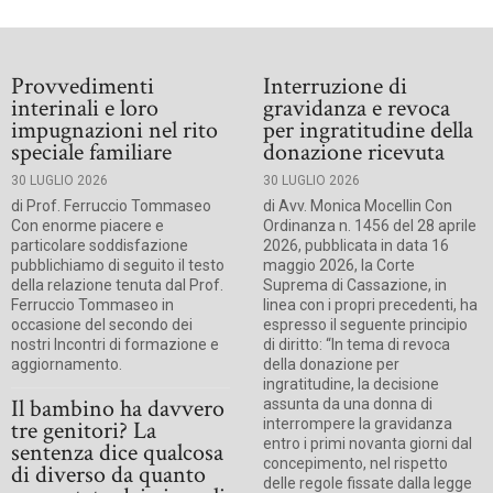
Provvedimenti
Interruzione di
interinali e loro
gravidanza e revoca
impugnazioni nel rito
per ingratitudine della
speciale familiare
donazione ricevuta
30 LUGLIO 2026
30 LUGLIO 2026
di Prof. Ferruccio Tommaseo
di Avv. Monica Mocellin Con
Con enorme piacere e
Ordinanza n. 1456 del 28 aprile
particolare soddisfazione
2026, pubblicata in data 16
pubblichiamo di seguito il testo
maggio 2026, la Corte
della relazione tenuta dal Prof.
Suprema di Cassazione, in
Ferruccio Tommaseo in
linea con i propri precedenti, ha
occasione del secondo dei
espresso il seguente principio
nostri Incontri di formazione e
di diritto: “In tema di revoca
aggiornamento.
della donazione per
ingratitudine, la decisione
Il bambino ha davvero
assunta da una donna di
tre genitori? La
interrompere la gravidanza
entro i primi novanta giorni dal
sentenza dice qualcosa
concepimento, nel rispetto
di diverso da quanto
delle regole fissate dalla legge