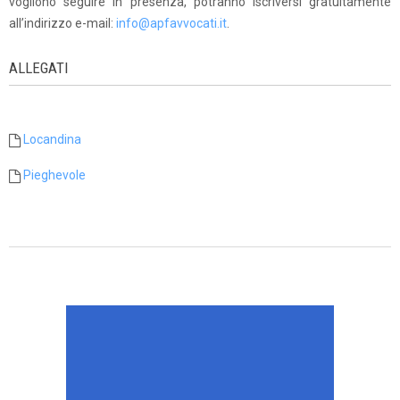
vogliono seguire in presenza, potranno iscriversi gratuitamente
all’indirizzo e-mail:
info@apfavvocati.it
.
ALLEGATI
Locandina
Pieghevole