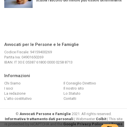
scuola l’ascolto del minore può essere determinante
Avvocati per le Persone e le Famiglie
Codice Fiscale: 94159400269
Partita Iva: 04901650269
IBAN: IT 30 E 05387 61800 0000 0258 8713
Informazioni
Chi Siamo
Il Consiglio Direttivo
I soci
Il nostro sito
La redazione
Lo Statuto
L'atto costitutivo
Contatti
©
Avvocati Persone e Famiglie
2021. All rights reserved.
Informativa trattamento dati personali
| Webmaster
Colbit
| This site
is protected by reCAPTCHA and the
Google Privacy Policy
and
Terms