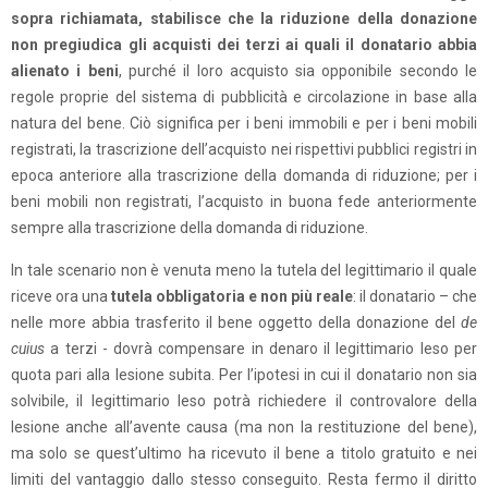
sopra richiamata, stabilisce che la riduzione della donazione
non pregiudica gli acquisti dei terzi ai quali il donatario abbia
alienato i beni
, purché il loro acquisto sia opponibile secondo le
regole proprie del sistema di pubblicità e circolazione in base alla
natura del bene. Ciò significa per i beni immobili e per i beni mobili
registrati, la trascrizione dell’acquisto nei rispettivi pubblici registri in
epoca anteriore alla trascrizione della domanda di riduzione; per i
beni mobili non registrati, l’acquisto in buona fede anteriormente
sempre alla trascrizione della domanda di riduzione.
In tale scenario non è venuta meno la tutela del legittimario il quale
riceve ora una
tutela obbligatoria e non più reale
: il donatario – che
nelle more abbia trasferito il bene oggetto della donazione del
de
cuius
a terzi - dovrà compensare in denaro il legittimario leso per
quota pari alla lesione subita. Per l’ipotesi in cui il donatario non sia
solvibile, il legittimario leso potrà richiedere il controvalore della
lesione anche all’avente causa (ma non la restituzione del bene),
ma solo se quest’ultimo ha ricevuto il bene a titolo gratuito e nei
limiti del vantaggio dallo stesso conseguito. Resta fermo il diritto