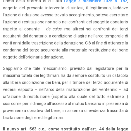
Prima della riforma di cui alla
Legge 2 dicembre 2025 n. 182
,
oggetto del presente intervento di sintesi, il legittimario, laddove
l’azione di riduzione avesse trovato accoglimento, poteva esercitare
l’azione di restituzione non solo nei confronti del soggetto donatario
rispetto al donante –
de cuius
, ma altresì nei confronti dei terzi
acquirenti dal donatario, a condizione di agire nell’arco temporale di
venti anni dalla trascrizione della donazione. Ciò al fine di ottenere la
condanna del terzo acquirente alla materiale restituzione del bene
oggetto dell’originaria donazione.
Sappiamo che tale meccanismo, previsto dal legislatore per la
massima tutela dei legittimari, ha da sempre costituito un ostacolo
alla libera circolazione dei beni, per il timore del terzo acquirente di
vedersi esposto – nell’arco della maturazione del ventennio – ad
un’azione di restituzione (rispetto alla quale del tutto estraneo…)
così come per il diniego all’accesso al mutuo bancario in presenza di
provenienza donativa del bene, in assenza di evidenza trascritta di
tacitazione degli eredi legittimari.
Il nuovo art. 563 c.c., come sostituito dall’art. 44 della legge