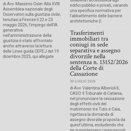
disabilità l’accessibilità agli
di Avv. Massimo Osler Alla XVIII
edifici pubblici e privati, varando
Assemblea nazionale degli
una specifica normativa per
Osservatori sulla giustizia civile,
l’abbattimento delle barriere
tenutasi a Firenze il 22 e 23
architettoniche (l.
maggio 2026, l’impiego dell’IA
generativa
Trasferimenti
nell’amministrazione della
immobiliari tra
giustizia è stato affrontato
coniugi in sede
anche attraverso la lettura
separativa e assegno
delle Linee guida CEPEJ del 19
divorzile nella
dicembre 2025, qui allegate.
sentenza n. 13152/2026
della Corte di
Cassazione
30 LUGLIO 2026
di Avv. Valentina Alberioli IL
CASO. Il Tribunale di Catania,
nel pronunciare la cessazione
degli effetti civili del
matrimonio tra Tizio e Caia,
rigettava la domanda di
assegno divorzile proposta da
quest’ultima, escludendo che
ne sussistessero i presupposti