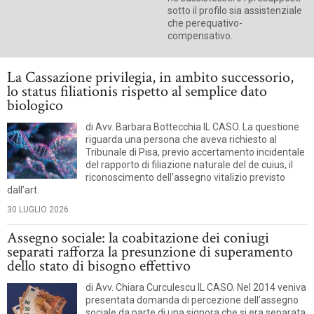
sotto il profilo sia assistenziale
che perequativo-
compensativo.
La Cassazione privilegia, in ambito successorio,
lo status filiationis rispetto al semplice dato
biologico
di Avv. Barbara Bottecchia IL CASO. La questione
riguarda una persona che aveva richiesto al
Tribunale di Pisa, previo accertamento incidentale
del rapporto di filiazione naturale del de cuius, il
riconoscimento dell’assegno vitalizio previsto
dall’art.
30 LUGLIO 2026
Assegno sociale: la coabitazione dei coniugi
separati rafforza la presunzione di superamento
dello stato di bisogno effettivo
di Avv. Chiara Curculescu IL CASO. Nel 2014 veniva
presentata domanda di percezione dell’assegno
sociale da parte di una signora che si era separata