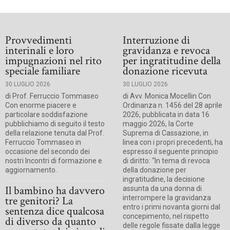
Provvedimenti
Interruzione di
interinali e loro
gravidanza e revoca
impugnazioni nel rito
per ingratitudine della
speciale familiare
donazione ricevuta
30 LUGLIO 2026
30 LUGLIO 2026
di Prof. Ferruccio Tommaseo
di Avv. Monica Mocellin Con
Con enorme piacere e
Ordinanza n. 1456 del 28 aprile
particolare soddisfazione
2026, pubblicata in data 16
pubblichiamo di seguito il testo
maggio 2026, la Corte
della relazione tenuta dal Prof.
Suprema di Cassazione, in
Ferruccio Tommaseo in
linea con i propri precedenti, ha
occasione del secondo dei
espresso il seguente principio
nostri Incontri di formazione e
di diritto: “In tema di revoca
aggiornamento.
della donazione per
ingratitudine, la decisione
Il bambino ha davvero
assunta da una donna di
tre genitori? La
interrompere la gravidanza
entro i primi novanta giorni dal
sentenza dice qualcosa
concepimento, nel rispetto
di diverso da quanto
delle regole fissate dalla legge