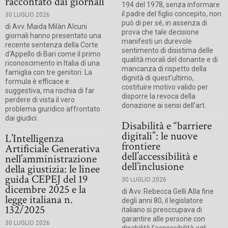
raccontato dai giornali
194 del 1978, senza informare
il padre del figlio concepito, non
30 LUGLIO 2026
può di per sé, in assenza di
di Avv. Maida Milàn Alcuni
prova che tale decisione
giornali hanno presentato una
manifesti un durevole
recente sentenza della Corte
sentimento di disistima delle
d'Appello di Bari come il primo
qualità morali del donante e di
riconoscimento in Italia di una
mancanza di rispetto della
famiglia con tre genitori. La
dignità di quest’ultimo,
formula è efficace e
costituire motivo valido per
suggestiva, ma rischia di far
disporre la revoca della
perdere di vista il vero
donazione ai sensi dell’art.
problema giuridico affrontato
dai giudici.
Disabilità e “barriere
digitali”: le nuove
L’Intelligenza
frontiere
Artificiale Generativa
dell’accessibilità e
nell’amministrazione
dell’inclusione
della giustizia: le linee
guida CEPEJ del 19
30 LUGLIO 2026
dicembre 2025 e la
di Avv. Rebecca Gelli Alla fine
legge italiana n.
degli anni 80, il legislatore
132/2025
italiano si preoccupava di
garantire alle persone con
30 LUGLIO 2026