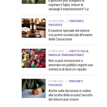
Il genitore può scegliere di
ospitare il figlio, invece di
versargli il mantenimento? La
Cassazione dice no
01 APR 2025
PERSONE E
PROCESSO
Il curatore speciale del minore
con poteri sostanziali all’esame
della Cassazione
01 APR 2025
DIRITTO DELLA
FAMIGLIA TRANSNAZIONALE
Non si può riconoscere e
annotare nei pubblici registri una
sentenza di divorzio-ripudio
dello Stato del Bangladesh in
quanto contraria all’ordine
07 FEB 2025
PERSONE E
pubblico
PROCESSO
Anche sulla decisione in ordine
alla scelta della scuola l’ascolto
del minore può essere
determinante