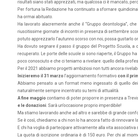
risultati siano stati apprezzati, ma qualcosa ci è mancato, per
Per fortuna la Redazione ha continuato a sfornare quindicinal
ha ormai abituato.
Ha lavorato alacremente anche il “Gruppo deontologia”, che 
riuscitissime giornate di incontri in presenza di settembre sc
potuto apprezzarlo l’autunno scorso con noi, possa gustarlo or
Ha dovuto segnare il passo il gruppo del Progetto Scuola, a cu
recuperato. Le porte delle scuole si sono riaperte, il Gruppo h
poco conosciuto e che ci teniamo a rivelare: quello della profess
Per il 2021 abbiamo progetti ambiziosi non tutti ancora rivelabil
Inizieremo il 31 marzo
l’aggiornamento formativo
con il pri
Abbiamo pensato a un format meno ingessato di quello dei tra
naturalmente sempre incentrato su temi di attualità.
A fine maggio
contiamo di poter proporre in presenza a Trevis
e le donazioni
. Sarà un’occasione proprio imperdibile!
Ma stiamo lavorando anche ad altro e sarebbe di grande confo
Se è così, chiediamo a chi non lo ha ancora fatto di rinnovare la
E chi ha voglia di partecipare attivamente alla vita associativa
La quota di iscrizione ordinaria è di 150 euro. Per chi al momen