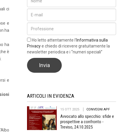
li ci
ose e
on ha
Ho letto attentamente l’
Informativa sulla
no ha
Privacy
e chiedo di ricevere gratuitamente la
 che è
newsletter periodica e i “numeri speciali”
.
rsi e
sioni
ARTICOLI IN EVIDENZA
15 OTT 2025
CONVEGNI APF
Avvocato allo specchio: sfide e
prospettive a confronto -
Treviso, 24.10.2025
l’Albo