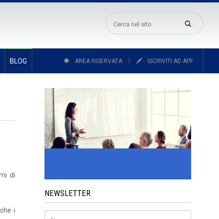
|
BLOG
AREA RISERVATA
ISCRIVITI AD APF
mi di
NEWSLETTER
che i