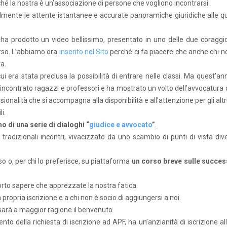
ché la nostra è un’associazione di persone che vogliono incontrarsi.
mente le attente istantanee e accurate panoramiche giuridiche alle qua
ha prodotto un video bellissimo, presentato in uno delle due coraggi
orso. L’abbiamo ora
inserito nel Sito
perché ci fa piacere che anche chi n
a.
i era stata preclusa la possibilità di entrare nelle classi. Ma quest’an
a incontrato ragazzi e professori e ha mostrato un volto dell’avvocatura
ionalità che si accompagna alla disponibilità e all’attenzione per gli altri
i.
mo di una serie di dialoghi “
giudice e avvocato
”
.
dizionali incontri, vivacizzato da uno scambio di punti di vista dive
o o, per chi lo preferisce, su piattaforma
un corso breve sulle succes
rto sapere che apprezzate la nostra fatica.
 propria iscrizione e a chi non è socio di aggiungersi a noi.
 sarà a maggior ragione il benvenuto.
to della richiesta di iscrizione ad APF, ha un’anzianità di iscrizione al