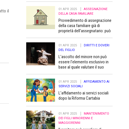
01 APR 2025
ASSEGNAZIONE
tto il
DELLA CASA FAMILIARE
Provvedimento di assegnazione
della casa familiare già di
proprietà dell’assegnatario: può
essere trascritto “a favore” dei
figli minori
01 APR 2025
DIRITTI E DOVERI
DEL FIGLIO
L’ascolto del minore non può
essere l’elemento esclusivo in
base al quale valutare il suo
superiore interesse
01 APR 2025
AFFIDAMENTO AI
SERVIZI SOCIALI
L’affidamento ai servizi sociali
dopo la Riforma Cartabia
01 APR 2025
MANTENIMENTO
DEI FIGLI MINORENNI E
MAGGIORENNI