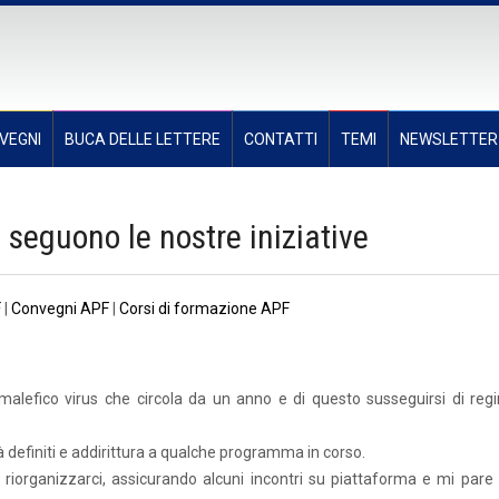
VEGNI
BUCA DELLE LETTERE
CONTATTI
TEMI
NEWSLETTER
e seguono le nostre iniziative
F
|
Convegni APF
|
Corsi di formazione APF
alefico virus che circola da un anno e di questo susseguirsi di regi
ià definiti e addirittura a qualche programma in corso.
 riorganizzarci, assicurando alcuni incontri su piattaforma e mi pare 