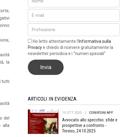
orte,
gativi
nonno
zione,
Ho letto attentamente l’
Informativa sulla
Privacy
e chiedo di ricevere gratuitamente la
newsletter periodica e i “numeri speciali”
acità
à, la
tutti
ARTICOLI IN EVIDENZA
acità
15 OTT 2025
CONVEGNI APF
lo del
Avvocato allo specchio: sfide e
prospettive a confronto -
 alla
Treviso, 24.10.2025