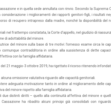
assazione e in quella sede annullata con rinvio. Secondo la Suprema C
onsiderazione i miglioramenti dei rapporti genitori-figli, i risultati ne
percorso di recupero intrapreso dalla madre, nonché la disponibilità del 
oriali nel frattempo constatata, la Corte d’appello, nel giudizio di riassun
one di adottabilità del minore.
trice del minore sulla base di tre motivi: l’omesso esame circa le cap
o comunque contradditoria in ordine alla sussistenza di dette capacit
fettiva con la famiglia affidataria.
el 21 maggio-3 ottobre 2019, ha rigettato il ricorso ritenendo infondati 
lcuna omissione valutativa riguardo alle capacità genitoriali.
stere adeguata motivazione tanto in ordine al miglioramento delle cap
iva del minore rispetto alla famiglia affidataria.
due distinti diritti – quello alla continuità affettiva del minore e quel
 Cassazione ha ribadito alcuni principi già consolidati con riguardo