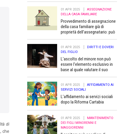
01 APR 2025
ASSEGNAZIONE
DELLA CASA FAMILIARE
Provvedimento di assegnazione
della casa familiare già di
proprietà dell’assegnatario: può
essere trascritto “a favore” dei
figli minori
01 APR 2025
DIRITTI E DOVERI
DEL FIGLIO
L’ascolto del minore non può
essere l’elemento esclusivo in
base al quale valutare il suo
superiore interesse
01 APR 2025
AFFIDAMENTO AI
SERVIZI SOCIALI
L’affidamento ai servizi sociali
dopo la Riforma Cartabia
01 APR 2025
MANTENIMENTO
DEI FIGLI MINORENNI E
ità di
MAGGIORENNI
o, che