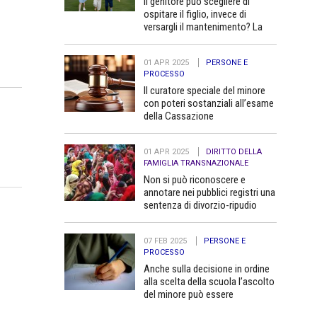
Il genitore può scegliere di
ospitare il figlio, invece di
versargli il mantenimento? La
Cassazione dice no
01 APR 2025
PERSONE E
PROCESSO
Il curatore speciale del minore
con poteri sostanziali all’esame
della Cassazione
01 APR 2025
DIRITTO DELLA
FAMIGLIA TRANSNAZIONALE
Non si può riconoscere e
annotare nei pubblici registri una
sentenza di divorzio-ripudio
dello Stato del Bangladesh in
quanto contraria all’ordine
07 FEB 2025
PERSONE E
pubblico
PROCESSO
Anche sulla decisione in ordine
alla scelta della scuola l’ascolto
del minore può essere
determinante