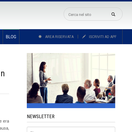
|
BLOG
AREA RISERVATA
ISCRIVITI AD APF
in
NEWSLETTER
e era
causa,