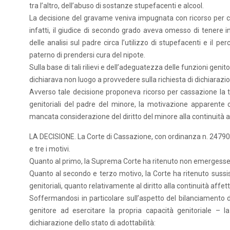
tra l’altro, dell’abuso di sostanze stupefacenti e alcool.
La decisione del gravame veniva impugnata con ricorso per c
infatti, il giudice di secondo grado aveva omesso di tenere in c
delle analisi sul padre circa l’utilizzo di stupefacenti e il 
paterno di prendersi cura del nipote.
Sulla base di tali rilievi e dell’adeguatezza delle funzioni genit
dichiarava non luogo a provvedere sulla richiesta di dichiarazi
Avverso tale decisione proponeva ricorso per cassazione la tu
genitoriali del padre del minore, la motivazione apparente 
mancata considerazione del diritto del minore alla continuità af
LA DECISIONE. La Corte di Cassazione, con ordinanza n. 24790 d
e tre i motivi.
Quanto al primo, la Suprema Corte ha ritenuto non emergesse a
Quanto al secondo e terzo motivo, la Corte ha ritenuto sussi
genitoriali, quanto relativamente al diritto alla continuità affett
Soffermandosi in particolare sull’aspetto del bilanciamento di 
genitore ad esercitare la propria capacità genitoriale – la
dichiarazione dello stato di adottabilità: