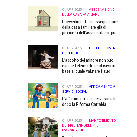
01 APR 2025
ASSEGNAZIONE
DELLA CASA FAMILIARE
Provvedimento di assegnazione
della casa familiare già di
proprietà dell’assegnatario: può
essere trascritto “a favore” dei
figli minori
01 APR 2025
DIRITTI E DOVERI
DEL FIGLIO
L’ascolto del minore non può
essere l’elemento esclusivo in
base al quale valutare il suo
superiore interesse
01 APR 2025
AFFIDAMENTO AI
SERVIZI SOCIALI
L’affidamento ai servizi sociali
dopo la Riforma Cartabia
01 APR 2025
MANTENIMENTO
DEI FIGLI MINORENNI E
MAGGIORENNI