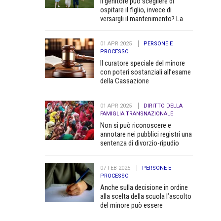
Il genitore può scegliere di
ospitare il figlio, invece di
versargli il mantenimento? La
Cassazione dice no
01 APR 2025
PERSONE E
PROCESSO
Il curatore speciale del minore
con poteri sostanziali all’esame
della Cassazione
01 APR 2025
DIRITTO DELLA
FAMIGLIA TRANSNAZIONALE
Non si può riconoscere e
annotare nei pubblici registri una
sentenza di divorzio-ripudio
dello Stato del Bangladesh in
quanto contraria all’ordine
07 FEB 2025
PERSONE E
pubblico
PROCESSO
Anche sulla decisione in ordine
alla scelta della scuola l’ascolto
del minore può essere
determinante