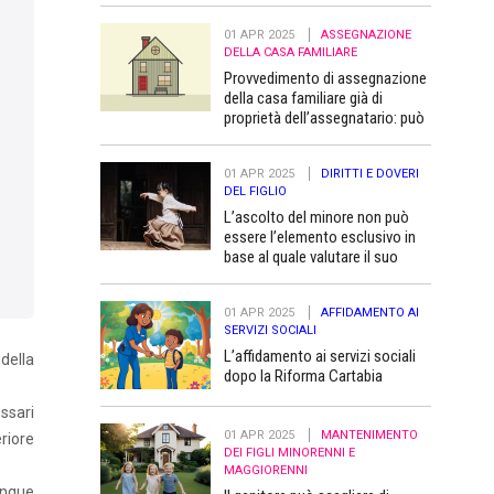
01 APR 2025
ASSEGNAZIONE
DELLA CASA FAMILIARE
Provvedimento di assegnazione
della casa familiare già di
proprietà dell’assegnatario: può
essere trascritto “a favore” dei
figli minori
01 APR 2025
DIRITTI E DOVERI
DEL FIGLIO
L’ascolto del minore non può
essere l’elemento esclusivo in
base al quale valutare il suo
superiore interesse
01 APR 2025
AFFIDAMENTO AI
SERVIZI SOCIALI
L’affidamento ai servizi sociali
della
dopo la Riforma Cartabia
ssari
01 APR 2025
MANTENIMENTO
riore
DEI FIGLI MINORENNI E
MAGGIORENNI
unque