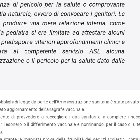
nza di pericolo per la salute o comprovante
a naturale, ovvero di convocare i genitori. Le
a produrre una mera relazione interna, come
a pediatra si era limitata ad attestare alcuni
 predisporre ulteriori approfondimenti clinici e
iata al competente servizio ASL alcuna
azione o il pericolo per la salute dato dalle
lighi di legge da parte dell’Amministrazione sanitaria è stato privato 
deguato aggiornamento dell’anagrafe vaccinale.
tente di provvedere a raccogliere i dati sanitari e a compiere i nece
 l’esonero o il differimento vaccinale e nominando, per il caso di ulte
a.
 stante la mancata prova della fruibilità dei servizi scolastici, com