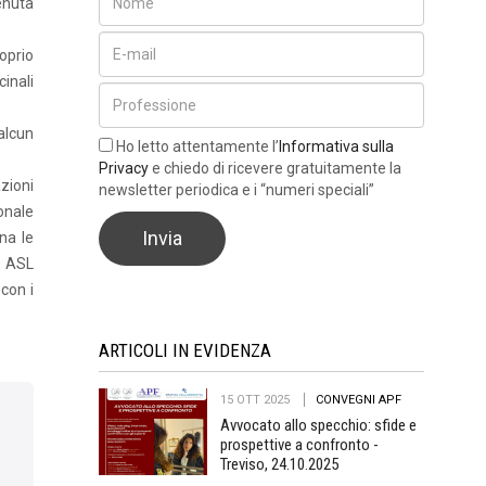
enuta
oprio
inali
alcun
Ho letto attentamente l’
Informativa sulla
Privacy
e chiedo di ricevere gratuitamente la
zioni
newsletter periodica e i “numeri speciali”
onale
na le
le ASL
 con i
ARTICOLI IN EVIDENZA
15 OTT 2025
CONVEGNI APF
Avvocato allo specchio: sfide e
prospettive a confronto -
Treviso, 24.10.2025