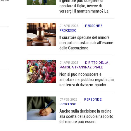
Il genitore può scegliere di
ospitare il figlio, invece di
versargli il mantenimento? La
Cassazione dice no
01 APR 2025
PERSONE E
PROCESSO
Il curatore speciale del minore
con poteri sostanziali all’esame
della Cassazione
01 APR 2025
DIRITTO DELLA
FAMIGLIA TRANSNAZIONALE
Non si può riconoscere e
annotare nei pubblici registri una
sentenza di divorzio-ripudio
dello Stato del Bangladesh in
quanto contraria all’ordine
07 FEB 2025
PERSONE E
pubblico
PROCESSO
Anche sulla decisione in ordine
alla scelta della scuola l’ascolto
del minore può essere
determinante