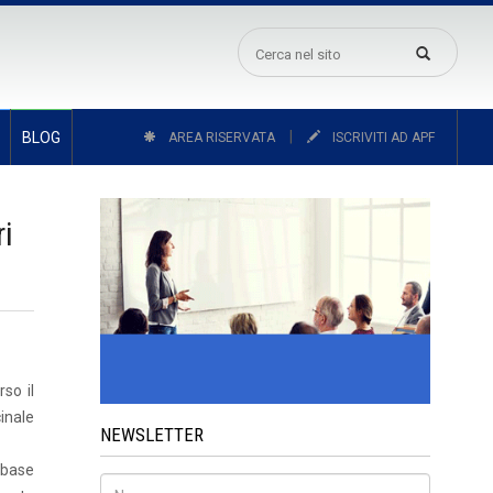
|
BLOG
AREA RISERVATA
ISCRIVITI AD APF
ri
so il
inale
NEWSLETTER
n base