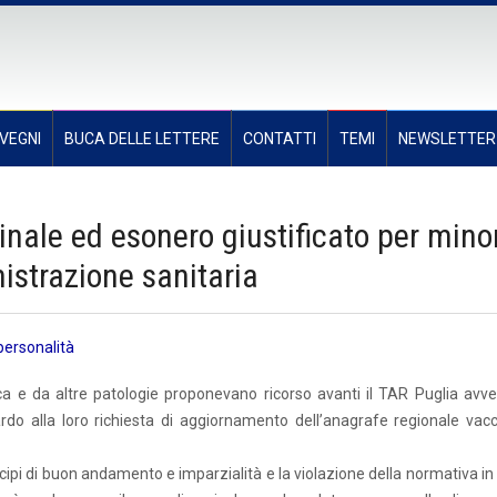
VEGNI
BUCA DELLE LETTERE
CONTATTI
TEMI
NEWSLETTER
nale ed esonero giustificato per mino
nistrazione sanitaria
 personalità
ca e da altre patologie proponevano ricorso avanti il TAR Puglia avver
rdo alla loro richiesta di aggiornamento dell’anagrafe regionale vacc
rincipi di buon andamento e imparzialità e la violazione della normativa i