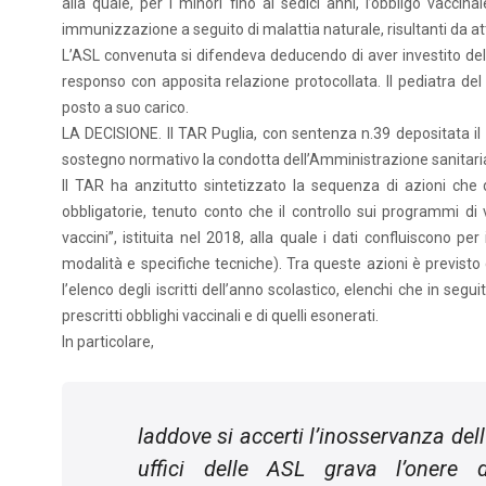
alla quale, per i minori fino ai sedici anni, l’obbligo vaccin
immunizzazione a seguito di malattia naturale, risultanti da a
L’ASL convenuta si difendeva deducendo di aver investito dell
responso con apposita relazione protocollata. Il pediatra del 
posto a suo carico.
LA DECISIONE. Il TAR Puglia, con sentenza n.39 depositata il 7
sostegno normativo la condotta dell’Amministrazione sanitari
Il TAR ha anzitutto sintetizzato la sequenza di azioni che
obbligatorie, tenuto conto che il controllo sui programmi di
vaccini”, istituita nel 2018, alla quale i dati confluiscono p
modalità e specifiche tecniche). Tra queste azioni è previsto ch
l’elenco degli iscritti dell’anno scolastico, elenchi che in segu
prescritti obblighi vaccinali e di quelli esonerati.
In particolare,
laddove si accerti l’inosservanza del
uffici delle ASL grava l’onere d