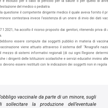
ale è escluso per il caso di pericolo per la salute o per quello di avv
ttestazione del medico o pediatra.
a questione il competente dirigente medico il quale aveva fornito il pr
minore contestava invece l’esistenza di un onere di invio dei dati vacc
.1.2021, ha accolto il ricorso proposto dai genitori, ritenendo priva di 
a.
 debbono essere compiute dai soggetti pubblici in materia di vaccina
 vaccinazione viene attuato attraverso il sistema dell’ “Anagrafe nazi
er il mezzo di sistemi informativi regionali (di cui ogni Regione determi
e i dirigenti delle Istituzioni scolastiche e servizi educativi inviino al
ito devono essere restituiti con le indicazioni dei soggetti non in regola
l’obbligo vaccinale da parte di un minore, sugli
i sollecitare la produzione dell’eventuale