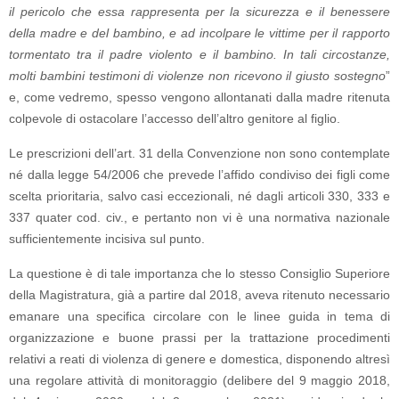
il pericolo che essa rappresenta per la sicurezza e il benessere
della madre e del bambino, e ad incolpare le vittime per il rapporto
tormentato tra il padre violento e il bambino. In tali circostanze,
molti bambini testimoni di violenze non ricevono il giusto sostegno
”
e, come vedremo, spesso vengono allontanati dalla madre ritenuta
colpevole di ostacolare l’accesso dell’altro genitore al figlio.
Le prescrizioni dell’art. 31 della Convenzione non sono contemplate
né dalla legge 54/2006 che prevede l’affido condiviso dei figli come
scelta prioritaria, salvo casi eccezionali, né dagli articoli 330, 333 e
337 quater cod. civ., e pertanto non vi è una normativa nazionale
sufficientemente incisiva sul punto.
La questione è di tale importanza che lo stesso Consiglio Superiore
della Magistratura, già a partire dal 2018, aveva ritenuto necessario
emanare una specifica circolare con le linee guida in tema di
organizzazione e buone prassi per la trattazione procedimenti
relativi a reati di violenza di genere e domestica, disponendo altresì
una regolare attività di monitoraggio (delibere del 9 maggio 2018,