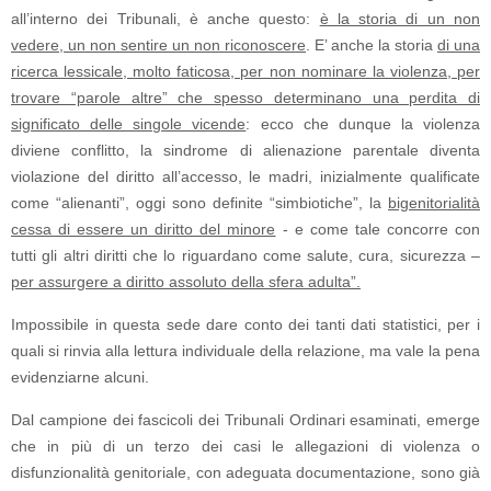
all’interno dei Tribunali, è anche questo:
è la storia di un non
vedere, un non sentire un non riconoscere
. E’ anche la storia
di una
ricerca lessicale, molto faticosa, per non nominare la violenza, per
trovare “parole altre” che spesso determinano una perdita di
significato delle singole vicende
: ecco che dunque la violenza
diviene conflitto, la sindrome di alienazione parentale diventa
violazione del diritto all’accesso, le madri, inizialmente qualificate
come “alienanti”, oggi sono definite “simbiotiche”, la
bigenitorialità
cessa di essere un diritto del minore
- e come tale concorre con
tutti gli altri diritti che lo riguardano come salute, cura, sicurezza –
per assurgere a diritto assoluto della sfera adulta”.
Impossibile in questa sede dare conto dei tanti dati statistici, per i
quali si rinvia alla lettura individuale della relazione, ma vale la pena
evidenziarne alcuni.
Dal campione dei fascicoli dei Tribunali Ordinari esaminati, emerge
che in più di un terzo dei casi le allegazioni di violenza o
disfunzionalità genitoriale, con adeguata documentazione, sono già