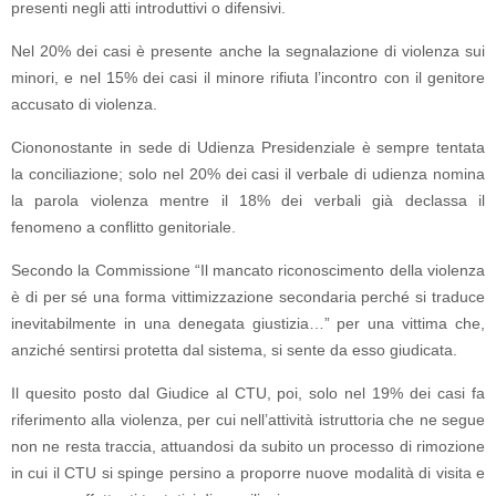
presenti negli atti introduttivi o difensivi.
Nel 20% dei casi è presente anche la segnalazione di violenza sui
minori, e nel 15% dei casi il minore rifiuta l’incontro con il genitore
accusato di violenza.
Ciononostante in sede di Udienza Presidenziale è sempre tentata
la conciliazione; solo nel 20% dei casi il verbale di udienza nomina
la parola violenza mentre il 18% dei verbali già declassa il
fenomeno a conflitto genitoriale.
Secondo la Commissione “Il mancato riconoscimento della violenza
è di per sé una forma vittimizzazione secondaria perché si traduce
inevitabilmente in una denegata giustizia…” per una vittima che,
anziché sentirsi protetta dal sistema, si sente da esso giudicata.
Il quesito posto dal Giudice al CTU, poi, solo nel 19% dei casi fa
riferimento alla violenza, per cui nell’attività istruttoria che ne segue
non ne resta traccia, attuandosi da subito un processo di rimozione
in cui il CTU si spinge persino a proporre nuove modalità di visita e