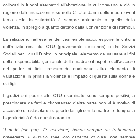
collocati in luoghi alternativi all’abitazione in cui vivevano e ciò in
ragione delle indicazioni rese nella CTU ai danni delle madri, ove il
tema della bigenitorialità è sempre anteposto a quello della
violenza, in spregio a quanto dettato dalla Convenzione di Istambul.
La relazione, nell’esame dei casi emblematici, espone le criticità
dell’attività resa dai CTU (gravemente deficitaria) e dai Servizi
Sociali per i quali l’unico, o principale, elemento da valutare ai fini
della responsabilità genitoriale della madre è il rispetto dell’accesso
del padre ai figli, trascurando qualunque altro elemento di
valutazione, in primis la violenza e l’impatto di questa sulla donna e
sui figli.
I giudizi sui padri delle CTU esaminate sono sempre positivi, a
prescindere da fatti e circostanze: d’altra parte non vi è motivo di
accusarlo di ostacolare i rapporti dei figli con la madre, e dunque la
bigenitorialità è da questi garantita.
“
I padri (cfr. pag. 73 relazione) hanno sempre un trattamento
privilegiato. Il giudizio sulle loro capacità di cura, non sempre