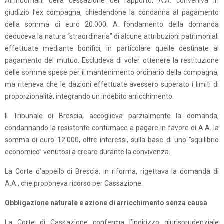
All’indomani della cessazione del rapporto, A.A. conveniva in
giudizio l’ex compagna, chiedendone la condanna al pagamento
della somma di euro 20.000. A fondamento della domanda
deduceva la natura “straordinaria” di alcune attribuzioni patrimoniali
effettuate mediante bonifici, in particolare quelle destinate al
pagamento del mutuo. Escludeva di voler ottenere la restituzione
delle somme spese per il mantenimento ordinario della compagna,
ma riteneva che le dazioni effettuate avessero superato i limiti di
proporzionalità, integrando un indebito arricchimento.
Il Tribunale di Brescia, accoglieva parzialmente la domanda,
condannando la resistente contumace a pagare in favore di A.A. la
somma di euro 12.000, oltre interessi, sulla base di uno “squilibrio
economico” venutosi a creare durante la convivenza.
La Corte d’appello di Brescia, in riforma, rigettava la domanda di
A.A., che proponeva ricorso per Cassazione.
Obbligazione naturale e azione di arricchimento senza causa
La Corte di Cassazione conferma l’indirizzo giurisprudenziale