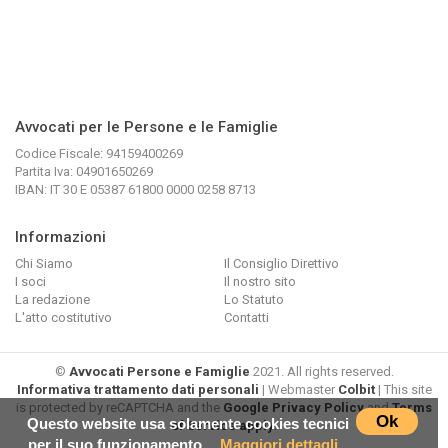
Avvocati per le Persone e le Famiglie
Codice Fiscale: 94159400269
Partita Iva: 04901650269
IBAN: IT 30 E 05387 61800 0000 0258 8713
Informazioni
Chi Siamo
Il Consiglio Direttivo
I soci
Il nostro sito
La redazione
Lo Statuto
L'atto costitutivo
Contatti
©
Avvocati Persone e Famiglie
2021. All rights reserved.
Informativa trattamento dati personali
| Webmaster
Colbit
| This site
is protected by reCAPTCHA and the
Google Privacy Policy
and
Terms
Ok
Questo website usa solamente cookies tecnici
of Service apply
.
per il suo funzionamento.
Maggiori dettagli