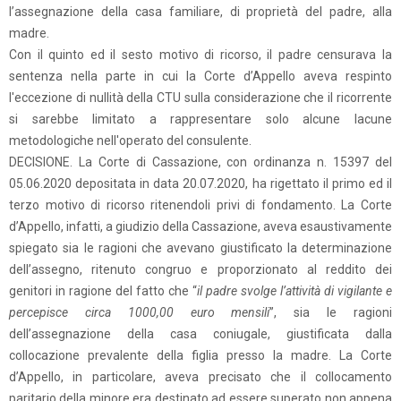
l’assegnazione della casa familiare, di proprietà del padre, alla
madre.
Con il quinto ed il sesto motivo di ricorso, il padre censurava la
sentenza nella parte in cui la Corte d’Appello aveva respinto
l'eccezione di nullità della CTU sulla considerazione che il ricorrente
si sarebbe limitato a rappresentare solo alcune lacune
metodologiche nell'operato del consulente.
DECISIONE. La Corte di Cassazione, con ordinanza n. 15397 del
05.06.2020 depositata in data 20.07.2020, ha rigettato il primo ed il
terzo motivo di ricorso ritenendoli privi di fondamento. La Corte
d’Appello, infatti, a giudizio della Cassazione, aveva esaustivamente
spiegato sia le ragioni che avevano giustificato la determinazione
dell’assegno, ritenuto congruo e proporzionato al reddito dei
genitori in ragione del fatto che “
il padre svolge l’attività di vigilante e
percepisce circa 1000,00 euro mensili
”, sia le ragioni
dell’assegnazione della casa coniugale, giustificata dalla
collocazione prevalente della figlia presso la madre. La Corte
d’Appello, in particolare, aveva precisato che il collocamento
paritario della minore era destinato ad essere superato non appena