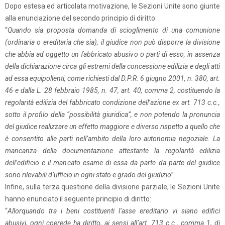
Dopo estesa ed articolata motivazione, le Sezioni Unite sono giunte
alla enunciazione del secondo principio di diritto:
“
Quando sia proposta domanda di scioglimento di una comunione
(ordinaria o ereditaria che sia), il giudice non può disporre la divisione
che abbia ad oggetto un fabbricato abusivo o parti di esso, in assenza
della dichiarazione circa gli estremi della concessione edilizia e degli atti
ad essa equipollenti, come richiesti dal D.P.R. 6 giugno 2001, n. 380, art.
46 e dalla L. 28 febbraio 1985, n. 47, art. 40, comma 2, costituendo la
regolarità edilizia del fabbricato condizione dell’azione ex art. 713 c.c.,
sotto il profilo della “possibilità giuridica”, e non potendo la pronuncia
del giudice realizzare un effetto maggiore e diverso rispetto a quello che
è consentito alle parti nell’ambito della loro autonomia negoziale. La
mancanza della documentazione attestante la regolarità edilizia
dell’edificio e il mancato esame di essa da parte da parte del giudice
sono rilevabili d’ufficio in ogni stato e grado del giudizio
”.
Infine, sulla terza questione della divisione parziale, le Sezioni Unite
hanno enunciato il seguente principio di diritto:
“
Allorquando tra i beni costituenti l’asse ereditario vi siano edifici
abusivi, ogni coerede ha diritto, ai sensi all’art. 713 c.c., comma 1, di