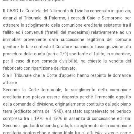
IL CASO. La Curatela del fallimento di Tizio ha convenuto in giudizio,
dinanzi al Tribunale di Palermo, i coeredi Caio e Sempronio per
ottenere lo scioglimento della comunione ereditaria esistente tra il
fallito ed i convenuti (fratelli del medesimo) relativamente ad un
immobile proveniente dalla successione legittima del comune
genitore. In tale contesto il Curatore ha chiesto l’assegnazione alla
procedura della quota (pari a 2/9) spettante al fallito; in subordine,
per il caso di non comoda divisibilità, ha chiesto la vendita del
fabbricato con ripartizione del ricavato.
Sia il Tribunale che la Corte d’appello hanno respinto le domande
attoree.
Secondo la Corte territoriale, lo scioglimento della comunione
ereditaria non poteva essere disposto perché l’immobile oggetto
della domanda di divisione, originariamente costituito dal solo piano
terra (edificato prima del 1940), era stato sopraelevato nel periodo
compreso tra il 1970 e il 1976 in assenza di concessione edilizia.
Secondo i giudici di secondo grado, lo scioglimento della comunione
ereditaria rientrerebbe a pieno titolo tra gli atti
inter vivos
e, come