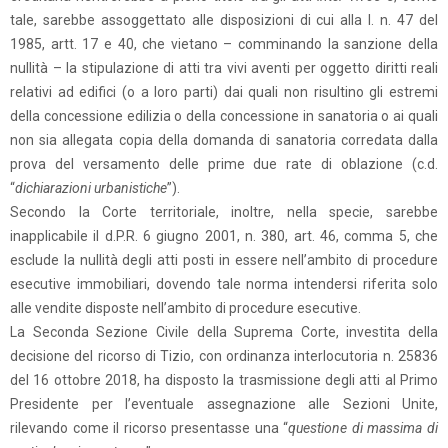
tale, sarebbe assoggettato alle disposizioni di cui alla l. n. 47 del
1985, artt. 17 e 40, che vietano – comminando la sanzione della
nullità – la stipulazione di atti tra vivi aventi per oggetto diritti reali
relativi ad edifici (o a loro parti) dai quali non risultino gli estremi
della concessione edilizia o della concessione in sanatoria o ai quali
non sia allegata copia della domanda di sanatoria corredata dalla
prova del versamento delle prime due rate di oblazione (c.d.
“
dichiarazioni urbanistiche
”).
Secondo la Corte territoriale, inoltre, nella specie, sarebbe
inapplicabile il d.P.R. 6 giugno 2001, n. 380, art. 46, comma 5, che
esclude la nullità degli atti posti in essere nell’ambito di procedure
esecutive immobiliari, dovendo tale norma intendersi riferita solo
alle vendite disposte nell’ambito di procedure esecutive.
La Seconda Sezione Civile della Suprema Corte, investita della
decisione del ricorso di Tizio, con ordinanza interlocutoria n. 25836
del 16 ottobre 2018, ha disposto la trasmissione degli atti al Primo
Presidente per l’eventuale assegnazione alle Sezioni Unite,
rilevando come il ricorso presentasse una “
questione di massima di