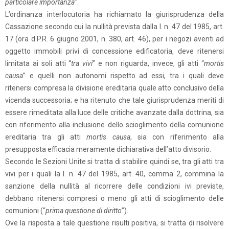
particolare importanza
”.
L’ordinanza interlocutoria ha richiamato la giurisprudenza della
Cassazione secondo cui la nullità prevista dalla l. n. 47 del 1985, art.
17 (ora d.P.R. 6 giugno 2001, n. 380, art. 46), per i negozi aventi ad
oggetto immobili privi di concessione edificatoria, deve ritenersi
limitata ai soli atti “
tra vivi
” e non riguarda, invece, gli atti “
mortis
causa
” e quelli non autonomi rispetto ad essi, tra i quali deve
ritenersi compresa la divisione ereditaria quale atto conclusivo della
vicenda successoria; e ha ritenuto che tale giurisprudenza meriti di
essere rimeditata alla luce delle critiche avanzate dalla dottrina, sia
con riferimento alla inclusione dello scioglimento della comunione
ereditaria tra gli atti
mortis causa
, sia con riferimento alla
presupposta efficacia meramente dichiarativa dell’atto divisorio.
Secondo le Sezioni Unite si tratta di stabilire quindi se, tra gli atti tra
vivi per i quali la l. n. 47 del 1985, art. 40, comma 2, commina la
sanzione della nullità al ricorrere delle condizioni ivi previste,
debbano ritenersi compresi o meno gli atti di scioglimento delle
comunioni (“
prima questione di diritto
”).
Ove la risposta a tale questione risulti positiva, si tratta di risolvere