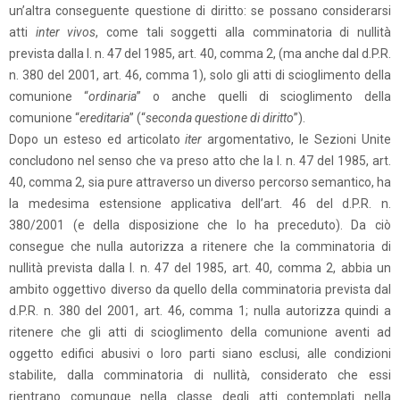
un’altra conseguente questione di diritto: se possano considerarsi
atti
inter vivos
, come tali soggetti alla comminatoria di nullità
prevista dalla l. n. 47 del 1985, art. 40, comma 2, (ma anche dal d.P.R.
n. 380 del 2001, art. 46, comma 1), solo gli atti di scioglimento della
comunione “
ordinaria
” o anche quelli di scioglimento della
comunione “
ereditaria
” (“
seconda questione di diritto
”).
Dopo un esteso ed articolato
iter
argomentativo, le Sezioni Unite
concludono nel senso che va preso atto che la l. n. 47 del 1985, art.
40, comma 2, sia pure attraverso un diverso percorso semantico, ha
la medesima estensione applicativa dell’art. 46 del d.P.R. n.
380/2001 (e della disposizione che lo ha preceduto). Da ciò
consegue che nulla autorizza a ritenere che la comminatoria di
nullità prevista dalla l. n. 47 del 1985, art. 40, comma 2, abbia un
ambito oggettivo diverso da quello della comminatoria prevista dal
d.P.R. n. 380 del 2001, art. 46, comma 1; nulla autorizza quindi a
ritenere che gli atti di scioglimento della comunione aventi ad
oggetto edifici abusivi o loro parti siano esclusi, alle condizioni
stabilite, dalla comminatoria di nullità, considerato che essi
rientrano comunque nella classe degli atti contemplati nella