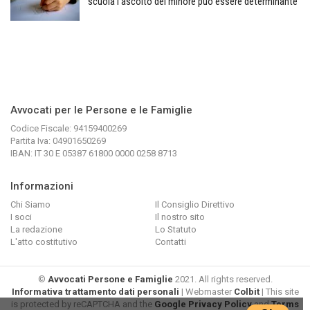
scuola l’ascolto del minore può essere determinante
Avvocati per le Persone e le Famiglie
Codice Fiscale: 94159400269
Partita Iva: 04901650269
IBAN: IT 30 E 05387 61800 0000 0258 8713
Informazioni
Chi Siamo
Il Consiglio Direttivo
I soci
Il nostro sito
La redazione
Lo Statuto
L'atto costitutivo
Contatti
©
Avvocati Persone e Famiglie
2021. All rights reserved.
Informativa trattamento dati personali
| Webmaster
Colbit
| This site
is protected by reCAPTCHA and the
Google Privacy Policy
and
Terms