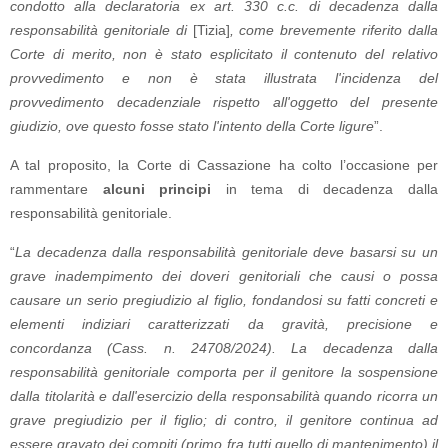
condotto alla declaratoria ex art. 330 c.c. di decadenza dalla
responsabilità genitoriale di
[Tizia]
, come brevemente riferito dalla
Corte di merito, non è stato esplicitato il contenuto del relativo
provvedimento e non è stata illustrata l'incidenza del
provvedimento decadenziale rispetto all'oggetto del presente
giudizio, ove questo fosse stato l'intento della Corte ligure
”.
A tal proposito, la Corte di Cassazione ha colto l’occasione per
rammentare
alcuni principi
in tema di decadenza dalla
responsabilità genitoriale.
“
La decadenza dalla responsabilità genitoriale deve basarsi su un
grave inadempimento dei doveri genitoriali che causi o possa
causare un serio pregiudizio al figlio, fondandosi su fatti concreti e
elementi indiziari caratterizzati da gravità, precisione e
concordanza (Cass. n. 24708/2024). La decadenza dalla
responsabilità genitoriale comporta per il genitore la sospensione
dalla titolarità e dall'esercizio della responsabilità quando ricorra un
grave pregiudizio per il figlio; di contro, il genitore continua ad
essere gravato dei compiti (primo fra tutti quello di mantenimento) il