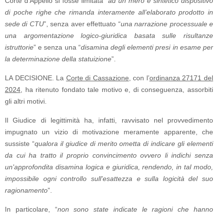
Corte d’Appello si fosse limitata “
ad un mero e sintetico dispositivo
di poche righe che rimanda interamente all’elaborato prodotto in
sede di CTU
”, senza aver effettuato “
una narrazione processuale e
una argomentazione logico-giuridica basata sulle risultanze
istruttorie
” e senza una “
disamina degli elementi presi in esame per
la determinazione della statuizione
”.
LA DECISIONE. La
Corte di Cassazione
, con l’
ordinanza 27171 del
2024
, ha ritenuto fondato tale motivo e, di conseguenza, assorbiti
gli altri motivi.
Il Giudice di legittimità ha, infatti, ravvisato nel provvedimento
impugnato un vizio di motivazione meramente apparente, che
sussiste “
qualora il giudice di merito ometta di indicare gli elementi
da cui ha tratto il proprio convincimento ovvero li indichi senza
un'approfondita disamina logica e giuridica, rendendo, in tal modo,
impossibile ogni controllo sull'esattezza e sulla logicità del suo
ragionamento
”.
In particolare, “
non sono state indicate le ragioni che hanno