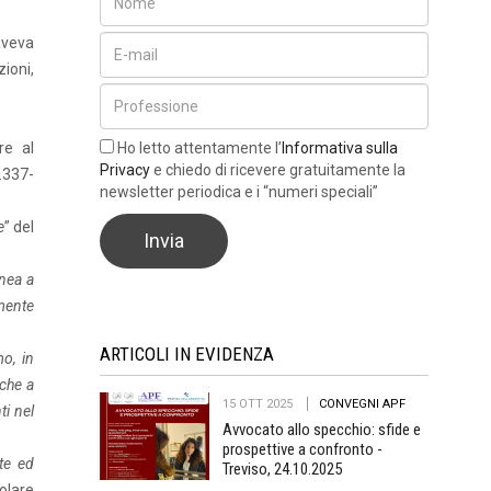
aveva
ioni,
Ho letto attentamente l’
Informativa sulla
re al
Privacy
e chiedo di ricevere gratuitamente la
.337-
newsletter periodica e i “numeri speciali”
e
” del
nea a
amente
ARTICOLI IN EVIDENZA
mo, in
 che a
15 OTT 2025
CONVEGNI APF
ti nel
Avvocato allo specchio: sfide e
prospettive a confronto -
te ed
Treviso, 24.10.2025
colare