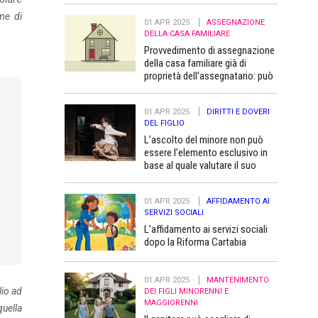
me di
01 APR 2025
ASSEGNAZIONE
DELLA CASA FAMILIARE
Provvedimento di assegnazione
della casa familiare già di
proprietà dell’assegnatario: può
essere trascritto “a favore” dei
figli minori
01 APR 2025
DIRITTI E DOVERI
DEL FIGLIO
L’ascolto del minore non può
essere l’elemento esclusivo in
base al quale valutare il suo
superiore interesse
01 APR 2025
AFFIDAMENTO AI
SERVIZI SOCIALI
L’affidamento ai servizi sociali
dopo la Riforma Cartabia
01 APR 2025
MANTENIMENTO
lio ad
DEI FIGLI MINORENNI E
MAGGIORENNI
quella