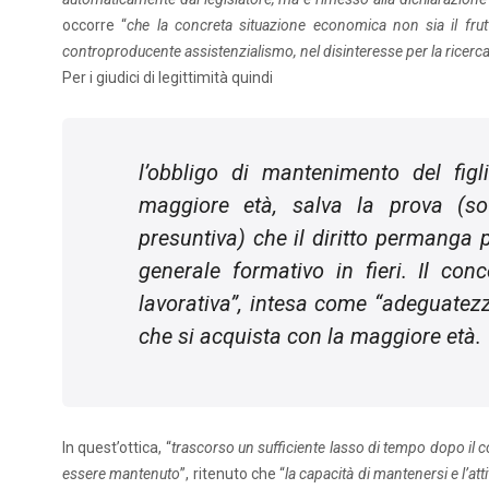
occorre “
che la concreta situazione economica non sia il frut
controproducente assistenzialismo, nel disinteresse per la ricer
Per i giudici di legittimità quindi
l’obbligo di mantenimento del fig
maggiore età, salva la prova (so
presuntiva) che il diritto permanga p
generale formativo in fieri. Il con
lavorativa”, intesa come “adeguatez
che si acquista con la maggiore età.
In quest’ottica, “
trascorso un sufficiente lasso di tempo dopo il con
essere mantenuto
”, ritenuto che “
la capacità di mantenersi e l’at