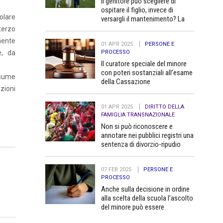
Il genitore può scegliere di
ospitare il figlio, invece di
colare
versargli il mantenimento? La
Cassazione dice no
terzo
amente
01 APR 2025
PERSONE E
PROCESSO
 e, da
Il curatore speciale del minore
con poteri sostanziali all’esame
esume
della Cassazione
izioni
01 APR 2025
DIRITTO DELLA
FAMIGLIA TRANSNAZIONALE
Non si può riconoscere e
annotare nei pubblici registri una
sentenza di divorzio-ripudio
dello Stato del Bangladesh in
quanto contraria all’ordine
07 FEB 2025
PERSONE E
pubblico
PROCESSO
Anche sulla decisione in ordine
alla scelta della scuola l’ascolto
del minore può essere
determinante