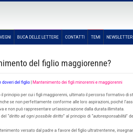
VEGNI
BUCA DELLE LETTERE
CONTATTI
TEMI
NEWSLETTER
nimento del figlio maggiorenne?
 e doveri del figlio
|
Mantenimento dei figli minorenni e maggiorenni
l principio per cui i figli maggiorenni, ultimato il percorso formativo di s
 anche se non perfettamente conforme alle loro aspirazioni, poiché l’as
a e non può rappresentare un’assicurazione dalla durata illimitata.
 del “
diritto ad ogni possibile diritto
” al principio di “
autoresponsabilità
” de
tenimento versato dal padre a favore del figlio ultratrentenne, insegnan