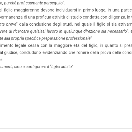
ngo, purchè proficuamente perseguito
”.
 del figlio maggiorenne devono individuarsi in primo luogo, in una parti
rmanenza di una proficua attività di studio condotta con diligenza, in 
nte breve
” dalla conclusione degli studi, nel quale il figlio si sia attiv
vere di ricercare qualsiasi lavoro in qualunque direzione sia necessario
”,
te alla propria specifica preparazione professionale
”
enimento legale cessa con la maggiore età del figlio, in quanto si pr
 dal giudice, concludono evidenziando che l’onere della prova delle cond
e.
menti, sino a configurare il “figlio adulto
”.