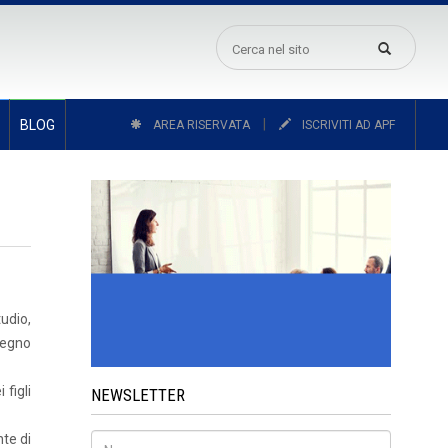
|
BLOG
AREA RISERVATA
ISCRIVITI AD APF
tudio,
segno
i figli
NEWSLETTER
te di