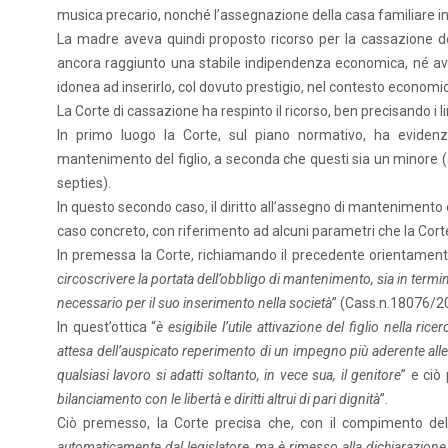
musica precario, nonché l’assegnazione della casa familiare i
La madre aveva quindi proposto ricorso per la cassazione de
ancora raggiunto una stabile indipendenza economica, né av
idonea ad inserirlo, col dovuto prestigio, nel contesto economi
La Corte di cassazione ha respinto il ricorso, ben precisando i 
In primo luogo la Corte, sul piano normativo, ha evidenz
mantenimento del figlio, a seconda che questi sia un minore
septies).
In questo secondo caso, il diritto all’assegno di manteniment
caso concreto, con riferimento ad alcuni parametri che la Cort
In premessa la Corte, richiamando il precedente orientamento
circoscrivere la portata dell’obbligo di mantenimento, sia in term
necessario per il suo inserimento nella società
” (Cass.n.18076/2
In quest’ottica “
è esigibile l’utile attivazione del figlio nella 
attesa dell’auspicato reperimento di un impegno più aderente alle
qualsiasi lavoro si adatti soltanto, in vece sua, il genitore
” e ciò
bilanciamento con le libertà e diritti altrui di pari dignità
”.
Ciò premesso, la Corte precisa che, con il compimento del
automaticamente dal legislatore, ma è rimesso alla dichiarazione g