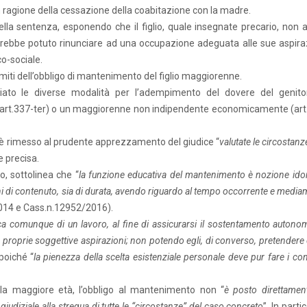
n ragione della cessazione della coabitazione con la madre.
lla sentenza, esponendo che il figlio, quale insegnate precario, non 
rebbe potuto rinunciare ad una occupazione adeguata alle sue aspiraz
co-sociale.
limiti dell’obbligo di mantenimento del figlio maggiorenne.
iato le diverse modalità per l’adempimento del dovere del genito
 (art.337-ter) o un maggiorenne non indipendente economicamente (art
o è rimesso al prudente apprezzamento del giudice “
valutate le circostanz
e precisa.
, sottolinea che “
la funzione educativa del mantenimento è nozione ido
ini di contenuto, sia di durata, avendo riguardo al tempo occorrente e medi
014 e Cass.n.12952/2016).
ricerca comunque di un lavoro, al fine di assicurarsi il sostentamento autono
 proprie soggettive aspirazioni; non potendo egli, di converso, pretendere
 poiché “
la pienezza della scelta esistenziale personale deve pur fare i con
la maggiore età, l’obbligo al mantenimento non “
è posto direttamen
iudiziale alla stregua di tutte le “circostanze” del caso concreto
”. In parti