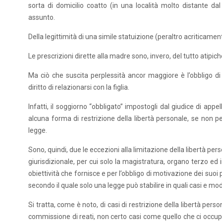
sorta di domicilio coatto (in una località molto distante da
assunto.
Della legittimità di una simile statuizione (peraltro acriticament
Le prescrizioni dirette alla madre sono, invero, del tutto atipi
Ma ciò che suscita perplessità ancor maggiore è l’obbligo d
diritto di relazionarsi con la figlia.
Infatti, il soggiorno “obbligato” impostogli dal giudice di app
alcuna forma di restrizione della libertà personale, se non per
legge.
Sono, quindi, due le eccezioni alla limitazione della libertà pers
giurisdizionale, per cui solo la magistratura, organo terzo ed i
obiettività che fornisce e per l’obbligo di motivazione dei suoi 
secondo il quale solo una legge può stabilire in quali casi e modi 
Si tratta, come è noto, di casi di restrizione della libertà pers
commissione di reati, non certo casi come quello che ci occupa