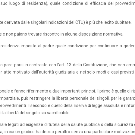
l suo luogo di residenza), quale condizione di efficacia del provvedi
e derivata dalle singolari indicazioni del CTU) è più che lecito dubitare.
che e non paiono trovare riscontro in alcuna disposizione normativa.
i residenza imposto al padre quale condizione per continuare a goder
ello pare porsi in contrasto con l’art. 13 della Costituzione, che non a
 atto motivato dall’autorità giudiziaria e nei solo modi e casi previsti
onale e fanno riferimento a due importanti principi. Il primo è quello di r
mparziale, può restringere la libertà personale dei singoli, per le garan
provvedimenti. Il secondo è quello della riserva di legge assoluta e rinfo
la libertà del singolo sia sacrificabile.
onale legati ad esigenze di tutela della salute pubblica o della sicurezza 
, in cui un giudice ha deciso peraltro senza una particolare motivazion