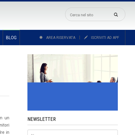
|
BLOG
AREA RISERVATA
ISCRIVITI AD APF
on un
NEWSLETTER
nitori
re in