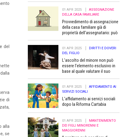
mento
01 APR 2025
ASSEGNAZIONE
DELLA CASA FAMILIARE
Provvedimento di assegnazione
della casa familiare già di
proprietà dell’assegnatario: può
essere trascritto “a favore” dei
figli minori
e del
01 APR 2025
DIRITTI E DOVERI
DEL FIGLIO
L’ascolto del minore non può
essere l’elemento esclusivo in
mmette
base al quale valutare il suo
 dalla
superiore interesse
01 APR 2025
AFFIDAMENTO AI
SERVIZI SOCIALI
iserva
L’affidamento ai servizi sociali
zie di
dopo la Riforma Cartabia
rzata,
01 APR 2025
MANTENIMENTO
DEI FIGLI MINORENNI E
o alla
MAGGIORENNI
e, se