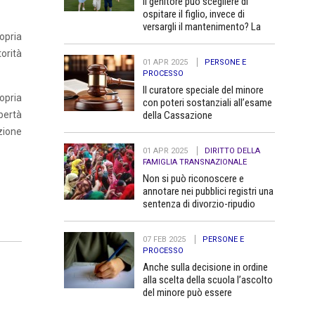
Il genitore può scegliere di
ospitare il figlio, invece di
versargli il mantenimento? La
ropria
Cassazione dice no
torità
01 APR 2025
PERSONE E
PROCESSO
Il curatore speciale del minore
ropria
con poteri sostanziali all’esame
della Cassazione
bertà
azione
01 APR 2025
DIRITTO DELLA
FAMIGLIA TRANSNAZIONALE
Non si può riconoscere e
annotare nei pubblici registri una
sentenza di divorzio-ripudio
dello Stato del Bangladesh in
quanto contraria all’ordine
07 FEB 2025
PERSONE E
pubblico
PROCESSO
Anche sulla decisione in ordine
alla scelta della scuola l’ascolto
del minore può essere
determinante