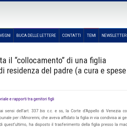
VEGNI
BUCA DELLE LETTERE
CONTATTI
TEMI
NEWSLETTER
a il “collocamento” di una figlia
di residenza del padre (a cura e spese
iale e rapporti tra genitori figli
ai sensi dell’art. 337
bis
c.c. e ss, la Corte d’Appello di Venezia c
nale per i Minorenni, che aveva affidato la figlia in via condivisa ai ge
i quest’ultimo, ha disposto il trasferimento della figlia presso la mad