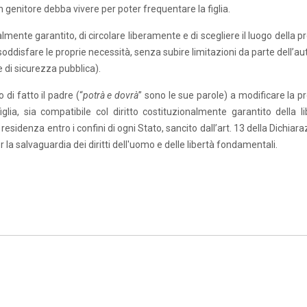
un genitore debba vivere per poter frequentare la figlia.
almente garantito, di circolare liberamente e di scegliere il luogo della p
soddisfare le proprie necessità, senza subire limitazioni da parte dell’au
e di sicurezza pubblica).
 di fatto il padre (“
potrà e dovrà
” sono le sue parole) a modificare la p
ia, sia compatibile col diritto costituzionalmente garantito della li
esidenza entro i confini di ogni Stato, sancito dall’art. 13 della Dichiar
 la salvaguardia dei diritti dell'uomo e delle libertà fondamentali.