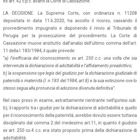
ex art. 42 c.p.c. avanti la Corte di Cassazione.
LA DECISIONE. La Suprema Corte, con ordinanza n. 11208
depositata in data 11.6.2020, ha accolto il ricorso, cassando il
provvedimento impugnato e disponendo il rinvio al Tribunale di
Perugia per la prosecuzione del procedimento. La Corte di
Cassazione muove anzitutto dall’analisi dell’ultimo comma dell’art.
11 della l. 183/1984, il quale prevede:
“
a) l’inefficacia del riconoscimento ex art. 250 c.c. una volta che sia
intervenuta la dichiarazione di adottabilità e l’affidamento preadottivo;
b) la sospensione ope legis del giudizio per la dichiarazione giudiziale di
paternità o maternità (l. n.183 del 1984, art.8) e la sua estinzione ove lo
stesso segua alla pronuncia di adozione divenuta definitiva”.
Nel caso preso in esame, astrattamente rientrante nell’ipotesi
sub.
b), il rapporto tra i giudizi per la dichiarazione di adottabilità e quello
per il riconoscimento della paternità, avrebbe dovuto essere tuttavia
disciplinato dal comma 2 del medesimo art.11, in quanto il giudizio
ex
art. 250 co.4 c.c. era stato proposto prima della dichiarazione di
adottabilità.