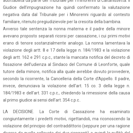
adottabilità da parte del Tribunale per i minorenni di Caltanissetta. Il
Giudice dell’impugnazione ha quindi confermato la valutazione
negativa data dal Tribunale per i Minorenni riguardo al contesto
familiare, ritenuto pregiudizievole per la crescita della bambina.
Avverso tale sentenza la nonna materna e il padre della minore
avevano proposto separati ricorsi per cassazione, i cui primi motivi
erano di tenore sostanzialmente analogo. La nonna lamentava la
violazione degli artt. 8 e 17 della legge n. 184/1983 e la violazione
degli artt. 162 e 291 c.p.c., stante la mancata notifica del decreto di
fissazione dell’udienza al Sindaco del Comune di Leonforte, quale
tutore della minore, notifica alla quale avrebbe dovuto provvedere,
secondo la ricorrente, la Cancelleria della Corte d’Appello. Il padre,
invece, denunciava la violazione dell’art. 15 co. 3 della legge n.
184/1983 e dell’art. 331 c.p.c., chiedendo la rimessione della causa
al primo giudice ai sensi dell’art. 354 c.p.c..
LA DECISIONE. La Corte di Cassazione ha esaminato
congiuntamente i predetti motivi, rigettandoli, ma riconoscendo la
violazione del principio del contraddittorio (seppure per una ragione