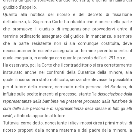
diversa da quella sollevata dai due ricorrenti) e quindi la nullità del
giudizio d’appello.
Quanto alla notifica del ricorso e del decreto di fissazione
dell’udienza, la Suprema Corte ha ribadito che è onere della parte
che promuove il giudizio di impugnazione provvedervi entro il
termine ordinatorio assegnato dal giudice. In mancanza, e sempre
che la parte resistente non si sia comunque costituita, deve
necessariamente esserle assegnato un termine perentorio entro il
quale eseguirla, in analogia con quanto previsto dall’art. 291 c.p.c..
Ha osservato, poi, la Corte che il contraddittorio si era correttamente
instaurato anche nei confronti della Curatrice della minore, alla
quale il ricorso era stato notificato, senza che rilevasse la possibilità
per il tutore della minore, nominato nella persona del Sindaco, di
influire sulle scelte inerenti al processo, stante “l
a dissociazione della
rappresentanza della bambina nel presente processo dalla funzione di
cura della sua persona e di rappresentanza della stessa in tutti gli atti
civili
”, attribuita appunto al tutore.
Tuttavia, come detto, nonostante i rilievi mossi circa i primi motivi di
ricorso proposti dalla nonna materna e dal padre della minore, la