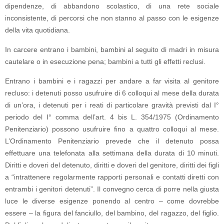
dipendenze, di abbandono scolastico, di una rete sociale
inconsistente, di percorsi che non stanno al passo con le esigenze
della vita quotidiana.
In carcere entrano i bambini, bambini al seguito di madri in misura
cautelare o in esecuzione pena; bambini a tutti gli effetti reclusi.
Entrano i bambini e i ragazzi per andare a far visita al genitore
recluso: i detenuti posso usufruire di 6 colloqui al mese della durata
di un’ora, i detenuti per i reati di particolare gravità previsti dal I°
periodo del I° comma dell’art. 4 bis L. 354/1975 (Ordinamento
Penitenziario) possono usufruire fino a quattro colloqui al mese.
L’Ordinamento Penitenziario prevede che il detenuto possa
effettuare una telefonata alla settimana della durata di 10 minuti.
Diritti e doveri del detenuto, diritti e doveri del genitore, diritti dei figli
a “intrattenere regolarmente rapporti personali e contatti diretti con
entrambi i genitori detenuti”. Il convegno cerca di porre nella giusta
luce le diverse esigenze ponendo al centro – come dovrebbe
essere – la figura del fanciullo, del bambino, del ragazzo, del figlio.