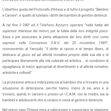
L’obiettivo guida del Protocollo d’Intesa e di tutto il progetto “
Bambini
e Carcere
”, è quello di tutelare i diritti dei bambini di genitori detenuti.
A tal fine il DAP ed il Telefono Azzurro operano “
nella tutela del
superiore interesse dei minori, per la tutela della loro integrità psico-
fisica e per assicurare la piena attuazione dei loro diritti così come
espressi nella Convezione O.N.U. del 20 novembre 1989
”,
riconoscendo al fanciullo “
il diritto al riposo e al tempo libero, di
dedicarsi al gioco ed ad attività ricreative proprie della sua età e di
partecipare liberamente alla vita culturale ed artistica … in condizioni di
eguaglianza, di mezzi appropriati di divertimento e di attività ricreative,
artistiche e culturali
”.
La protezione attiva è indirizzata sia ai bambini che si trovano in una
situazione di detenzione, perché hanno meno di sei anni e si
trovano, quindi, in carcere o presso un I.C.A.M. con la madre, sia ai
bambini e adolescenti che si recano in visita al genitore detenuto.
Nel primo caso l’Intesa mira a valorizzare e supportare la relazione