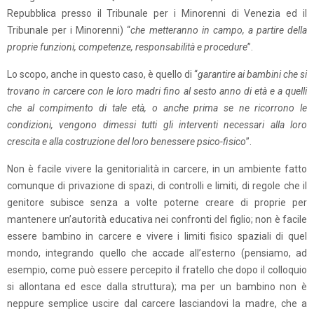
Repubblica presso il Tribunale per i Minorenni di Venezia ed il
Tribunale per i Minorenni) “
che metteranno in campo, a partire della
proprie funzioni, competenze, responsabilità e procedure
”.
Lo scopo, anche in questo caso, è quello di “
garantire ai bambini che si
trovano in carcere con le loro madri fino al sesto anno di età e a quelli
che al compimento di tale età, o anche prima se ne ricorrono le
condizioni, vengono dimessi tutti gli interventi necessari alla loro
crescita e alla costruzione del loro benessere psico-fisico
”.
Non è facile vivere la genitorialità in carcere, in un ambiente fatto
comunque di privazione di spazi, di controlli e limiti, di regole che il
genitore subisce senza a volte poterne creare di proprie per
mantenere un’autorità educativa nei confronti del figlio; non è facile
essere bambino in carcere e vivere i limiti fisico spaziali di quel
mondo, integrando quello che accade all’esterno (pensiamo, ad
esempio, come può essere percepito il fratello che dopo il colloquio
si allontana ed esce dalla struttura); ma per un bambino non è
neppure semplice uscire dal carcere lasciandovi la madre, che a