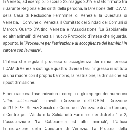
In Veneto, ad esempio, lo scorso 22 maggio 2019 è stato firmato tra
il Garante Regionale dei diritti della persona, la Direzione dell’I.C.A.M.
della Casa di Reclusione Femminile di Venezia, la Questura di
Venezia, il Comune di Venezia, il Comitato dei Sindaci dei Comuni di
Marcon, Quarto D’Altino, Venezia e l’Associazione “La Gabbianella
ed altri animali” di Venezia il nuovo Protocollo d’Intesa che riguarda,
appunto, le “
Procedure per l’attivazione di accoglienza dei bambini in
carcere con la madre
”.
L’Intesa che regola il processo di accoglienza dei minori presso
l’ICAM di Venezia distingue quattro diverse fasi: l’ingresso in istituto
di una madre con il proprio bambino, la restrizione, la dimissione ed
il post dimissione.
E per ciascuna fase individua i compiti e gli impegni dei numerosi
“
attori istituzional
i” coinvolti (Direzione dell’I.C.A.M., Direzione
dell’U.I.E.P.E., Servizi Sociali del Comune di Venezia e di altri Comuni,
il Centro per l’Affido e la Solidarietà Familiare dei distretti 1 e 2,
L’associazione “La Gabbianella ed altri animali”, L’Ufficio
Immigrazione della Questura di Venezia, La Procura della