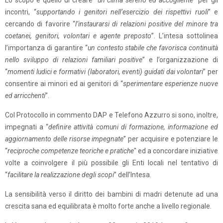
Lo scopo è quello di creare “
un clima sereno ed accogliente
” per gli
incontri, “
supportando i genitori nell’esercizio dei rispettivi ruoli
” e
cercando di favorire “
l’instaurarsi di relazioni positive del minore tra
coetanei, genitori, volontari e agente preposto
”. L’intesa sottolinea
l’importanza di garantire “
un contesto stabile che favorisca continuità
nello sviluppo di relazioni familiari positive
” e l’organizzazione di
“
momenti ludici e formativi (laboratori, eventi) guidati dai volontari
” per
consentire ai minori ed ai genitori di “
sperimentare esperienze nuove
ed arricchenti
”.
Col Protocollo in commento DAP e Telefono Azzurro si sono, inoltre,
impegnati a “
definire attività comuni di formazione, informazione ed
aggiornamento delle risorse impegnate
” per acquisire e potenziare le
“
reciproche competenze teoriche e pratiche
" ed a concordare iniziative
volte a coinvolgere il più possibile gli Enti locali nel tentativo di
“
facilitare la realizzazione degli scopi
” dell’Intesa.
La sensibilità verso il diritto dei bambini di madri detenute ad una
crescita sana ed equilibrata è molto forte anche a livello regionale.