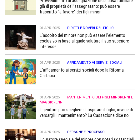
Provvedimento di assegnazione della casa familiare
già di proprietà dell’assegnatario: può essere
trascritto “a favore” dei figli minori
01 APR 2025
DIRITTI E DOVERI DEL FIGLIO
L’ascolto del minore non può essere l’elemento
esclusivo in base al quale valutare il suo superiore
interesse
01 APR 2025
AFFIDAMENTO AI SERVIZI SOCIALI
L’affidamento ai servizi sociali dopo la Riforma
Cartabia
01 APR 2025
MANTENIMENTO DEI FIGLI MINORENNI E
MAGGIORENNI
Il genitore può scegliere di ospitare il figlio, invece di
versargli il mantenimento? La Cassazione dice no
01 APR 2025
PERSONE E PROCESSO
Il curatore speciale del minore con poteri sostanziali