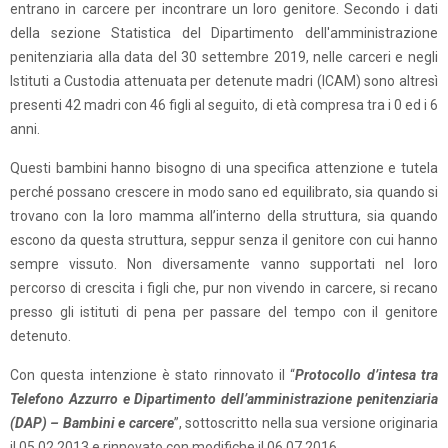
entrano in carcere per incontrare un loro genitore. Secondo i dati
della sezione Statistica del Dipartimento dell'amministrazione
penitenziaria alla data del 30 settembre 2019, nelle carceri e negli
Istituti a Custodia attenuata per detenute madri (ICAM) sono altresì
presenti 42 madri con 46 figli al seguito, di età compresa tra i 0 ed i 6
anni.
Questi bambini hanno bisogno di una specifica attenzione e tutela
perché possano crescere in modo sano ed equilibrato, sia quando si
trovano con la loro mamma all’interno della struttura, sia quando
escono da questa struttura, seppur senza il genitore con cui hanno
sempre vissuto. Non diversamente vanno supportati nel loro
percorso di crescita i figli che, pur non vivendo in carcere, si recano
presso gli istituti di pena per passare del tempo con il genitore
detenuto.
Con questa intenzione è stato rinnovato il “
Protocollo d’intesa tra
Telefono Azzurro e Dipartimento dell’amministrazione penitenziaria
(DAP) – Bambini e carcere
”, sottoscritto nella sua versione originaria
il 05.02.2013 e rinnovato con modifiche il 06.07.2016.