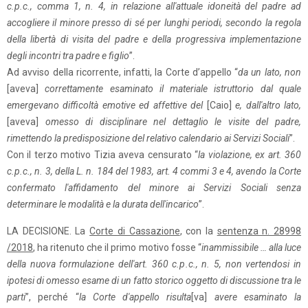
c.p.c., comma 1, n. 4, in relazione all'attuale idoneità del padre ad
accogliere il minore presso di sé per lunghi periodi, secondo la regola
della libertà di visita del padre e della progressiva implementazione
degli incontri tra padre e figlio
”.
Ad avviso della ricorrente, infatti, la Corte d’appello “
da un lato, non
[aveva]
correttamente esaminato il materiale istruttorio dal quale
emergevano difficoltà emotive ed affettive del
[Caio]
e, dall'altro lato,
[aveva]
omesso di disciplinare nel dettaglio le visite del padre,
rimettendo la predisposizione del relativo calendario ai Servizi Sociali
”.
Con il terzo motivo Tizia aveva censurato “
la violazione, ex art. 360
c.p.c., n. 3, della L. n. 184 del 1983, art. 4 commi 3 e 4, avendo la Corte
confermato l'affidamento del minore ai Servizi Sociali senza
determinare le modalità e la durata dell'incarico
”.
LA DECISIONE. La
Corte di Cassazione
, con la
sentenza n. 28998
/2018
, ha ritenuto che il primo motivo fosse “
inammissibile … alla luce
della nuova formulazione dell'art. 360 c.p.c., n. 5, non vertendosi in
ipotesi di omesso esame di un fatto storico oggetto di discussione tra le
parti
”, perché “
la Corte d'appello risulta
[va]
avere esaminato la