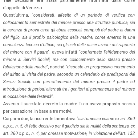
Tale decisione era stata parzialmente riformata dalla Corte
d’appello di Venezia.
Quest’ultima, “
considerati, all'esito di un periodo di verifica con
collocamento semestrale del minore presso una struttura pubblica, sia
la carenza di prova circa gli abusi sessuali compiuti dal padre ai danni
del figlio, sia il profilo psicologico della madre, come emerso in una
consulenza tecnica d'ufficio, sia gli esiti delle osservazioni del rapporto
del minore con il padre
”, aveva infatti “
confermato l'affidamento del
minore ai Servizi Sociali, ma con collocamento dello stesso presso
l'abitazione della madre
”, nonché “
disposto un progressivo incremento
del diritto di visita del padre, secondo un calendario da predisporsi dai
Servizi Sociali, con pernottamento del minore presso il padre ed
introduzione di periodi alternati tra i genitori di permanenza del minore
in occasione delle festività
”.
Avverso il succitato decreto la madre Tizia aveva proposto ricorso
per cassazione, in base a tre motivi.
Coi primi due, la ricorrente lamentava “
sia l'omesso esame ex art. 360
c.p.c., n. 5, di fatto decisivo per il giudizio sia la nullità della sentenza, ex
art. 360 c.p.c., n. 4, per omessa motivazione, in violazione dell'art. 132