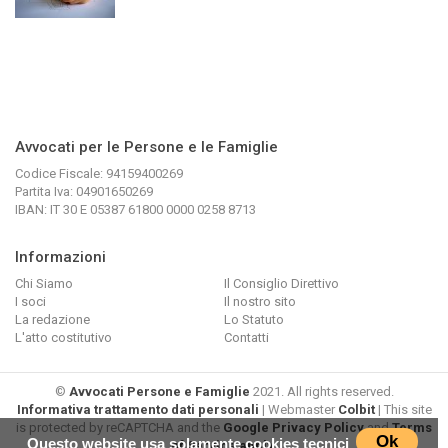
Avvocati per le Persone e le Famiglie
Codice Fiscale: 94159400269
Partita Iva: 04901650269
IBAN: IT 30 E 05387 61800 0000 0258 8713
Informazioni
Chi Siamo
Il Consiglio Direttivo
I soci
Il nostro sito
La redazione
Lo Statuto
L'atto costitutivo
Contatti
©
Avvocati Persone e Famiglie
2021. All rights reserved.
Informativa trattamento dati personali
| Webmaster
Colbit
| This site
is protected by reCAPTCHA and the
Google Privacy Policy
and
Terms
Ok
Questo website usa solamente cookies tecnici
of Service apply
.