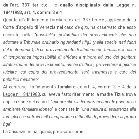
dall’art. 337 ter c.c.
e
quello disciplinato dalla Legge n.
184/1983, art. 4, commi 3 e 4
.
Quanto all’
affidamento familiare ex art. 337 ter c.c.
, applicato dalla
Corte d’appello di Venezia nel caso
de quo
, ha osservato che esso
consiste nella “
possibilità, nell'ambito dei provvedimenti che può
adottare il Tribunale ordinario riguardanti i figli (nella specie, nati fuori
del matrimonio), di un provvedimento di affidamento familiare, in caso
di temporanea impossibilità di affidare il minore ad uno dei genitori;
all'attuazione del provvedimento, anche d'ufficio, provvederà il giudice
tutelare, cui copia del provvedimento sarà trasmessa a cura del
pubblico ministero
”.
Al contrario, l’
affidamento familiare ex art. 4, commi 3 e 4 della
Legge n. 184/1983
, cui aveva fatto riferimento la madre Tizia, trova
applicazione nel caso di “
minore che sia temporaneamente privo di un
ambiente familiare idoneo
” e consiste in “
una misura di assistenza alla
famiglia che si trovi nella temporanea difficoltà di provvedere ai propri
figli
”.
La Cassazione ha, quindi, precisato come