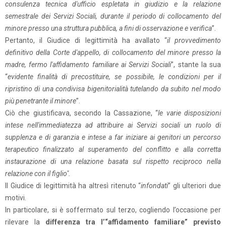
consulenza tecnica d'ufficio espletata in giudizio e la relazione
semestrale dei Servizi Sociali, durante il periodo di collocamento del
minore presso una struttura pubblica, a fini di osservazione e verifica
”.
Pertanto, il Giudice di legittimità ha avallato “
il provvedimento
definitivo della Corte d'appello, di collocamento del minore presso la
madre, fermo l'affidamento familiare ai Servizi Sociali
”, stante la sua
“
evidente finalità di precostituire, se possibile, le condizioni per il
ripristino di una condivisa bigenitorialità tutelando da subito nel modo
più penetrante il minore
”.
Ciò che giustificava, secondo la Cassazione, “
le varie disposizioni
intese nell'immediatezza ad attribuire ai Servizi sociali un ruolo di
supplenza e di garanzia e intese a far iniziare ai genitori un percorso
terapeutico finalizzato al superamento del conflitto e alla corretta
instaurazione di una relazione basata sul rispetto reciproco nella
relazione con il figlio".
Il Giudice di legittimità ha altresì ritenuto “
infondati
” gli ulteriori due
motivi.
In particolare, si è soffermato sul terzo, cogliendo l’occasione per
rilevare la
differenza tra l’“affidamento familiare” previsto