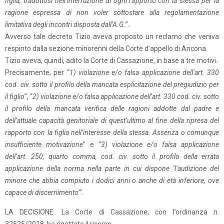
figlia, tradottosi nell’interruzione di ogni rapporto con la stessa per la
ragione espressa di non voler sottostare alla regolamentazione
limitativa degli incontri disposta dall’A.G.
”.
Avverso tale decreto Tizio aveva proposto un reclamo che veniva
respinto dalla sezione minorenni della Corte d’appello di Ancona.
Tizio aveva, quindi, adito la Corte di Cassazione, in base a tre motivi.
Precisamente, per “
1) violazione e/o falsa applicazione dell’art. 330
cod. civ. sotto il profilo della mancata esplicitazione del pregiudizio per
il figlio
”, “
2) violazione e/o falsa applicazione dell’art. 330 cod. civ. sotto
il profilo della mancata verifica delle ragioni addotte dal padre e
dell’attuale capacità genitoriale di quest’ultimo al fine della ripresa del
rapporto con la figlia nell’interesse della stessa. Assenza o comunque
insufficiente motivazione
” e “
3) violazione e/o falsa applicazione
dell’art. 250, quarto comma, cod. civ. sotto il profilo della errata
applicazione della norma nella parte in cui dispone ‘l’audizione del
minore che abbia compiuto i dodici anni o anche di età inferiore, ove
capace di discernimento
’”.
LA DECISIONE. La Corte di Cassazione, con l’ordinanza n.