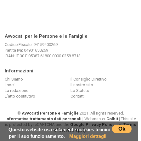
Avvocati per le Persone e le Famiglie
Codice Fiscale: 94159400269
Partita Iva: 04901650269
IBAN: IT 30 E 05387 61800 0000 0258 8713
Informazioni
Chi Siamo
Il Consiglio Direttivo
I soci
Il nostro sito
La redazione
Lo Statuto
L'atto costitutivo
Contatti
©
Avvocati Persone e Famiglie
2021. All rights reserved.
Informativa trattamento dati personali
| Webmaster
Colbit
| This site
is protected by reCAPTCHA and the
Google Privacy Policy
and
Terms
Ok
Questo website usa solamente cookies tecnici
of Service apply
.
per il suo funzionamento.
Maggiori dettagli