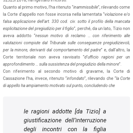
32525/2018, ha rigettato il ricorso.
Quanto al primo motivo, l’ha ritenuto “
inammissibile
”, rilevando come
la Corte d’appello non fosse incorsa nella lamentata “
violazione e/o
falsa applicazione dell’art. 330 cod. civ. sotto il profilo della mancata
esplicitazione del pregiudizio per il figlio
”, perché, da un lato, Tizio non
aveva addotto “
nessun motivo di reclamo … con riferimento alle
valutazioni compiute dal Tribunale sulle conseguenze pregiudizievoli,
per la minore, derivanti dal comportamento del padre
” e, dall’altro, la
Corte territoriale non aveva ravvisato “
d’ufficio ragioni per un
approfondimento … sulla sussistenza del pregiudizio della minore
”.
Con riferimento al secondo motivo di gravame, la Corte di
Cassazione l’ha, invece, ritenuto “
infondato
”, rilevando che “
l
a Corte
di appello ha ampiamento motivato sul punto, concludendo che
le ragioni addott
e [da Tizio]
a
giustificazione dell’interruzione
degli incontri con la figlia