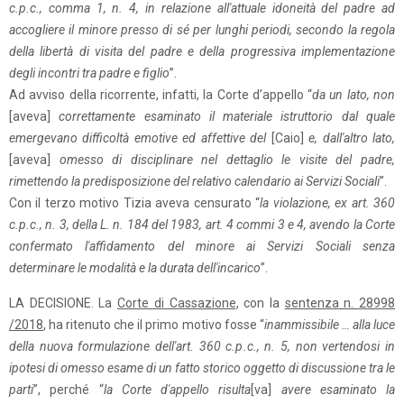
c.p.c., comma 1, n. 4, in relazione all'attuale idoneità del padre ad
accogliere il minore presso di sé per lunghi periodi, secondo la regola
della libertà di visita del padre e della progressiva implementazione
degli incontri tra padre e figlio
”.
Ad avviso della ricorrente, infatti, la Corte d’appello “
da un lato, non
[aveva]
correttamente esaminato il materiale istruttorio dal quale
emergevano difficoltà emotive ed affettive del
[Caio]
e, dall'altro lato,
[aveva]
omesso di disciplinare nel dettaglio le visite del padre,
rimettendo la predisposizione del relativo calendario ai Servizi Sociali
”.
Con il terzo motivo Tizia aveva censurato “
la violazione, ex art. 360
c.p.c., n. 3, della L. n. 184 del 1983, art. 4 commi 3 e 4, avendo la Corte
confermato l'affidamento del minore ai Servizi Sociali senza
determinare le modalità e la durata dell'incarico
”.
LA DECISIONE. La
Corte di Cassazione
, con la
sentenza n. 28998
/2018
, ha ritenuto che il primo motivo fosse “
inammissibile … alla luce
della nuova formulazione dell'art. 360 c.p.c., n. 5, non vertendosi in
ipotesi di omesso esame di un fatto storico oggetto di discussione tra le
parti
”, perché “
la Corte d'appello risulta
[va]
avere esaminato la