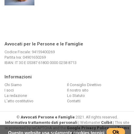
Avvocati per le Persone e le Famiglie
Codice Fiscale: 94159400269
Partita Iva: 04901650269
IBAN: IT 30 E 05387 61800 0000 0258 8713
Informazioni
Chi Siamo
Il Consiglio Direttivo
I soci
Il nostro sito
La redazione
Lo Statuto
L'atto costitutivo
Contatti
©
Avvocati Persone e Famiglie
2021. All rights reserved.
Informativa trattamento dati personali
| Webmaster
Colbit
| This site
is protected by reCAPTCHA and the
Google Privacy Policy
and
Terms
Ok
Questo website usa solamente cookies tecnici
of Service apply
.