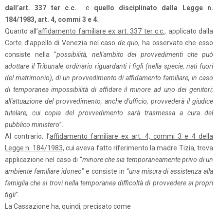
dall’art. 337 ter c.c.
e
quello disciplinato dalla Legge n.
184/1983, art. 4, commi 3 e 4
.
Quanto all’
affidamento familiare ex art. 337 ter c.c.
, applicato dalla
Corte d’appello di Venezia nel caso
de quo
, ha osservato che esso
consiste nella “
possibilità, nell'ambito dei provvedimenti che può
adottare il Tribunale ordinario riguardanti i figli (nella specie, nati fuori
del matrimonio), di un provvedimento di affidamento familiare, in caso
di temporanea impossibilità di affidare il minore ad uno dei genitori;
all'attuazione del provvedimento, anche d'ufficio, provvederà il giudice
tutelare, cui copia del provvedimento sarà trasmessa a cura del
pubblico ministero
”.
Al contrario, l’
affidamento familiare ex art. 4, commi 3 e 4 della
Legge n. 184/1983
, cui aveva fatto riferimento la madre Tizia, trova
applicazione nel caso di “
minore che sia temporaneamente privo di un
ambiente familiare idoneo
” e consiste in “
una misura di assistenza alla
famiglia che si trovi nella temporanea difficoltà di provvedere ai propri
figli
”.
La Cassazione ha, quindi, precisato come