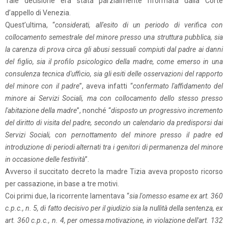
Tale decisione era stata parzialmente riformata dalla Corte
d’appello di Venezia.
Quest’ultima, “
considerati, all'esito di un periodo di verifica con
collocamento semestrale del minore presso una struttura pubblica, sia
la carenza di prova circa gli abusi sessuali compiuti dal padre ai danni
del figlio, sia il profilo psicologico della madre, come emerso in una
consulenza tecnica d'ufficio, sia gli esiti delle osservazioni del rapporto
del minore con il padre
”, aveva infatti “
confermato l'affidamento del
minore ai Servizi Sociali, ma con collocamento dello stesso presso
l'abitazione della madre
”, nonché “
disposto un progressivo incremento
del diritto di visita del padre, secondo un calendario da predisporsi dai
Servizi Sociali, con pernottamento del minore presso il padre ed
introduzione di periodi alternati tra i genitori di permanenza del minore
in occasione delle festività
”.
Avverso il succitato decreto la madre Tizia aveva proposto ricorso
per cassazione, in base a tre motivi.
Coi primi due, la ricorrente lamentava “
sia l'omesso esame ex art. 360
c.p.c., n. 5, di fatto decisivo per il giudizio sia la nullità della sentenza, ex
art. 360 c.p.c., n. 4, per omessa motivazione, in violazione dell'art. 132