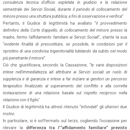
consulenza tecnica d'ufficio espletata in giudizio e la relazione
semestrale dei Servizi Sociali, durante il periodo di collocamento del
minore presso una struttura pubblica, a fini di osservazione e verifica
”.
Pertanto, il Giudice di legittimità ha avallato “
il provvedimento
definitivo della Corte d'appello, di collocamento del minore presso la
madre, fermo l'affidamento familiare ai Servizi Sociali
”, stante la sua
“
evidente finalità di precostituire, se possibile, le condizioni per il
ripristino di una condivisa bigenitorialità tutelando da subito nel modo
più penetrante il minore
”.
Ciò che giustificava, secondo la Cassazione, “
le varie disposizioni
intese nell'immediatezza ad attribuire ai Servizi sociali un ruolo di
supplenza e di garanzia e intese a far iniziare ai genitori un percorso
terapeutico finalizzato al superamento del conflitto e alla corretta
instaurazione di una relazione basata sul rispetto reciproco nella
relazione con il figlio".
Il Giudice di legittimità ha altresì ritenuto “
infondati
” gli ulteriori due
motivi.
In particolare, si è soffermato sul terzo, cogliendo l’occasione per
rilevare la
differenza tra l’“affidamento familiare” previsto