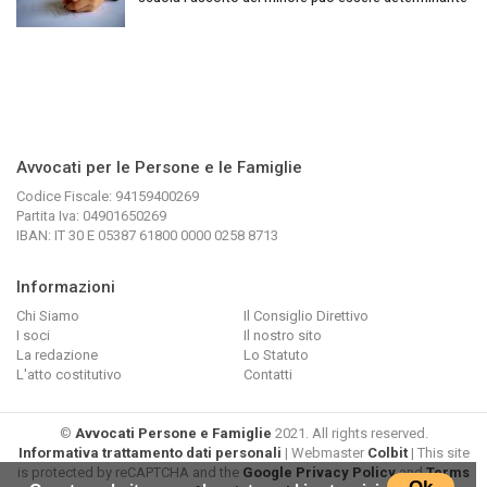
Avvocati per le Persone e le Famiglie
Codice Fiscale: 94159400269
Partita Iva: 04901650269
IBAN: IT 30 E 05387 61800 0000 0258 8713
Informazioni
Chi Siamo
Il Consiglio Direttivo
I soci
Il nostro sito
La redazione
Lo Statuto
L'atto costitutivo
Contatti
©
Avvocati Persone e Famiglie
2021. All rights reserved.
Informativa trattamento dati personali
| Webmaster
Colbit
| This site
is protected by reCAPTCHA and the
Google Privacy Policy
and
Terms