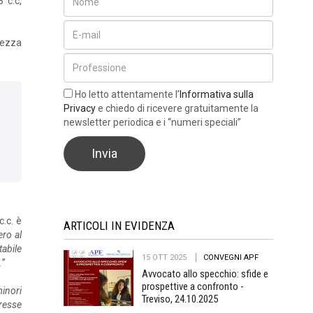
 c.c,
tezza
Ho letto attentamente l’
Informativa sulla
Privacy
e chiedo di ricevere gratuitamente la
newsletter periodica e i “numeri speciali”
c.c. è
ARTICOLI IN EVIDENZA
ero al
tabile
15 OTT 2025
CONVEGNI APF
.
”
Avvocato allo specchio: sfide e
prospettive a confronto -
inori
Treviso, 24.10.2025
eresse