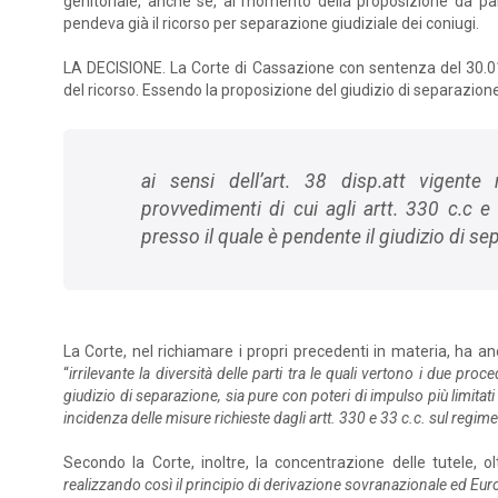
genitoriale, anche se, al momento della proposizione da par
pendeva già il ricorso per separazione giudiziale dei coniugi.
LA DECISIONE. La Corte di Cassazione con sentenza del 30.01
del ricorso. Essendo la proposizione del giudizio di separazione
ai sensi dell’art. 38 disp.att vigente
provvedimenti di cui agli artt. 330 c.c e s
presso il quale è pendente il giudizio di se
La Corte, nel richiamare i propri precedenti in materia, ha anch
“
irrilevante la diversità delle parti tra le quali vertono i due pr
giudizio di separazione, sia pure con poteri di impulso più limitati
incidenza delle misure richieste dagli artt. 330 e 33 c.c. sul regim
Secondo la Corte, inoltre, la concentrazione delle tutele, ol
realizzando così il principio di derivazione sovranazionale ed Euroun