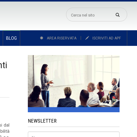
|
BLOG
AREA RISERVATA
ISCRIVITI AD APF
ti
NEWSLETTER
i dal
ilità