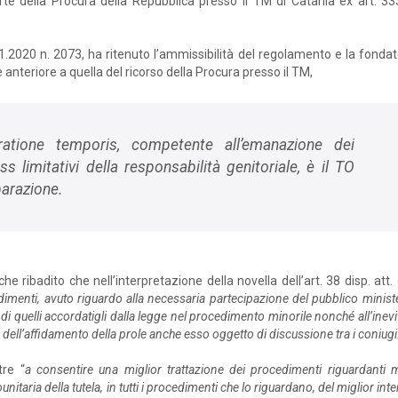
te della Procura della Repubblica presso il TM di Catania ex art. 333
.2020 n. 2073, ha ritenuto l’ammissibilità del regolamento e la fonda
 anteriore a quella del ricorso della Procura presso il TM,
ratione temporis
, competente all’emanazione dei
s limitativi della responsabilità genitoriale, è il TO
parazione.
e ribadito che nell’interpretazione della novella dell’art. 38 disp. att. 
ocedimenti, avuto riguardo alla necessaria partecipazione del pubblico minist
 di quelli accordatigli dalla legge nel procedimento minorile nonché all’inevi
e dell’affidamento della prole anche esso oggetto di discussione tra i coniugi
tre “
a consentire una miglior trattazione dei procedimenti riguardanti m
itaria della tutela, in tutti i procedimenti che lo riguardano, del miglior int