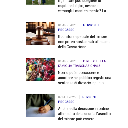
Il genitore può scegliere di
ospitare il figlio, invece di
versargli il mantenimento? La
Cassazione dice no
01 APR 2025
PERSONE E
PROCESSO
Il curatore speciale del minore
con poteri sostanziali all’esame
della Cassazione
01 APR 2025
DIRITTO DELLA
FAMIGLIA TRANSNAZIONALE
Non si può riconoscere e
annotare nei pubblici registri una
sentenza di divorzio-ripudio
dello Stato del Bangladesh in
quanto contraria all’ordine
07 FEB 2025
PERSONE E
pubblico
PROCESSO
Anche sulla decisione in ordine
alla scelta della scuola l’ascolto
del minore può essere
determinante