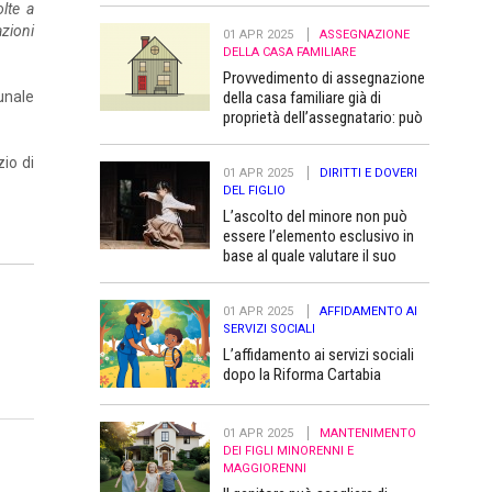
olte a
azioni
01 APR 2025
ASSEGNAZIONE
DELLA CASA FAMILIARE
Provvedimento di assegnazione
della casa familiare già di
unale
proprietà dell’assegnatario: può
essere trascritto “a favore” dei
figli minori
io di
01 APR 2025
DIRITTI E DOVERI
DEL FIGLIO
L’ascolto del minore non può
essere l’elemento esclusivo in
base al quale valutare il suo
superiore interesse
01 APR 2025
AFFIDAMENTO AI
SERVIZI SOCIALI
L’affidamento ai servizi sociali
dopo la Riforma Cartabia
01 APR 2025
MANTENIMENTO
DEI FIGLI MINORENNI E
MAGGIORENNI