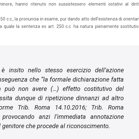
inore, hanno ritenuto non sussistessero elementi ostativi al dirit
 250 c.c., la pronuncia in esame, pur dando atto dell’esistenza di orient
r la quale la sentenza ex art. 250 c.c. ha natura pienamente sostitutiv
è insito nello stesso esercizio dell’azione
onseguenza che “
la formale dichiarazione fatta
n può non avere (…) effetto costitutivo del
ssita dunque di ripetizione dinnanzi ad altro
nforme Trib. Roma 14.10.2016; Trib. Roma
), provocando anzi l’immediata annotazione
el genitore che procede al riconoscimento.