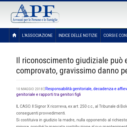
L'ASSOCIAZIONE
INDICE DELLE NOTIZIE
CORSI E CON
Il riconoscimento giudiziale può 
comprovato, gravissimo danno per 
|
Responsabilità genitoriale, decadenza e affie
10 MAGGIO 2018
genitoriale e rapporti tra genitori figli
IL CASO. Il Signor X ricorreva, ex art. 250 c.c., al Tribunale di 
conseguenti provvedimenti.
Si costituiva in giudizio la madre, nulla opponendo al richies
minore, nonché la mancata contribuzione al suo manteniment