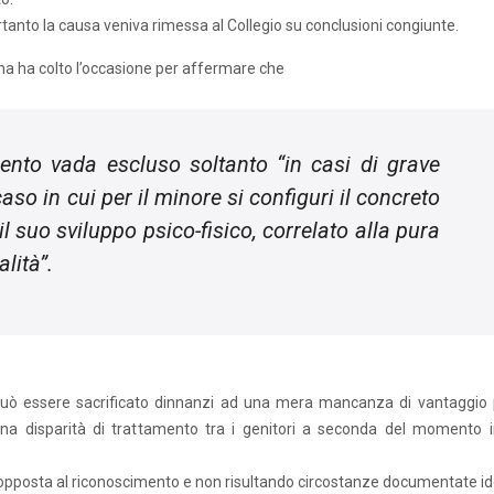
rtanto la causa veniva rimessa al Collegio su conclusioni congiunte.
na ha colto l’occasione per affermare che
imento vada escluso soltanto
“in casi di grave
aso in cui per il minore si configuri il concreto
l suo sviluppo psico-fisico, correlato alla pura
alità
”.
on può essere sacrificato dinnanzi ad una mera mancanza di vantaggio p
una disparità di trattamento tra i genitori a seconda del momento i
re opposta al riconoscimento e non risultando circostanze documentate i