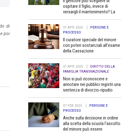
Il genitore può scegliere di
ospitare il figlio, invece di
versargli il mantenimento? La
Cassazione dice no
do di
01 APR 2025
PERSONE E
PROCESSO
se poi
Il curatore speciale del minore
con poteri sostanziali all’esame
della Cassazione
01 APR 2025
DIRITTO DELLA
FAMIGLIA TRANSNAZIONALE
Non si può riconoscere e
annotare nei pubblici registri una
sentenza di divorzio-ripudio
dello Stato del Bangladesh in
quanto contraria all’ordine
07 FEB 2025
PERSONE E
pubblico
PROCESSO
Anche sulla decisione in ordine
alla scelta della scuola l’ascolto
del minore può essere
determinante