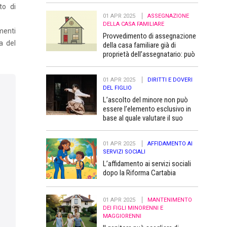
to di
01 APR 2025
ASSEGNAZIONE
DELLA CASA FAMILIARE
amenti
Provvedimento di assegnazione
a del
della casa familiare già di
proprietà dell’assegnatario: può
essere trascritto “a favore” dei
figli minori
01 APR 2025
DIRITTI E DOVERI
DEL FIGLIO
L’ascolto del minore non può
essere l’elemento esclusivo in
base al quale valutare il suo
superiore interesse
01 APR 2025
AFFIDAMENTO AI
SERVIZI SOCIALI
L’affidamento ai servizi sociali
dopo la Riforma Cartabia
01 APR 2025
MANTENIMENTO
DEI FIGLI MINORENNI E
MAGGIORENNI