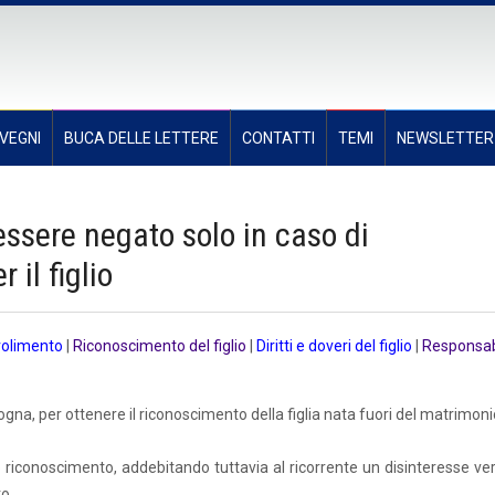
VEGNI
BUCA DELLE LETTERE
CONTATTI
TEMI
NEWSLETTER
essere negato solo in caso di
il figlio
volimento
|
Riconoscimento del figlio
|
Diritti e doveri del figlio
|
Responsab
Bologna, per ottenere il riconoscimento della figlia nata fuori del matrimoni
to riconoscimento, addebitando tuttavia al ricorrente un disinteresse ver
o.