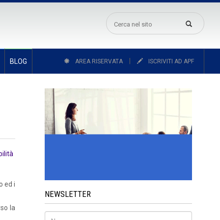
|
BLOG
AREA RISERVATA
ISCRIVITI AD APF
ilità
o ed i
NEWSLETTER
so la