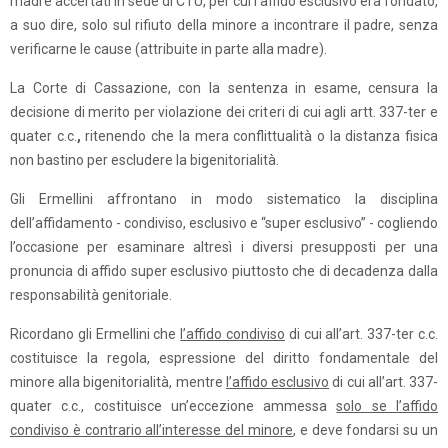
madre accertati in sede di CTU, per cui l’affido esclusivo era fondato,
a suo dire, solo sul rifiuto della minore a incontrare il padre, senza
verificarne le cause (attribuite in parte alla madre).
La Corte di Cassazione, con la sentenza in esame, censura la
decisione di merito per violazione dei criteri di cui agli artt. 337-ter e
quater c.c.
,
ritenendo che la mera conflittualità o la distanza fisica
non bastino per escludere la bigenitorialità.
Gli Ermellini affrontano in modo sistematico la disciplina
dell’affidamento - condiviso, esclusivo e “super esclusivo” - cogliendo
l’occasione per esaminare altresì i diversi presupposti per una
pronuncia di affido super esclusivo piuttosto che di decadenza dalla
responsabilità genitoriale.
Ricordano gli Ermellini che
l’affido condiviso
di cui all’art. 337-ter c.c.
costituisce la regola, espressione del diritto fondamentale del
minore alla
bigenitorialità,
mentre
l’affido esclusivo
di cui all’art. 337-
quater c.c., costituisce un’eccezione ammessa
solo se l’affido
condiviso è contrario all’interesse del minore
, e deve fondarsi su un