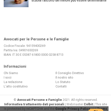
scuola l’ascolto del minore può essere determinante
Avvocati per le Persone e le Famiglie
Codice Fiscale: 94159400269
Partita Iva: 04901650269
IBAN: IT 30 E 05387 61800 0000 0258 8713
Informazioni
Chi Siamo
Il Consiglio Direttivo
I soci
Il nostro sito
La redazione
Lo Statuto
L'atto costitutivo
Contatti
©
Avvocati Persone e Famiglie
2021. All rights reserved.
Informativa trattamento dati personali
| Webmaster
Colbit
| This site
is protected by reCAPTCHA and the
Google Privacy Policy
and
Terms