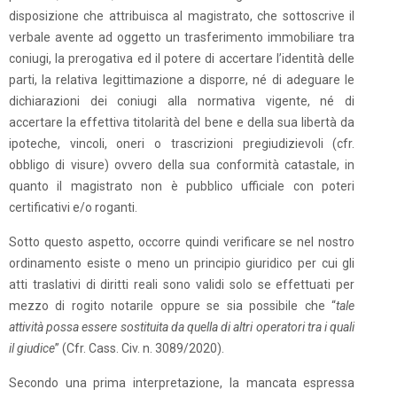
disposizione che attribuisca al magistrato, che sottoscrive il
verbale avente ad oggetto un trasferimento immobiliare tra
coniugi, la prerogativa ed il potere di accertare l’identità delle
parti, la relativa legittimazione a disporre, né di adeguare le
dichiarazioni dei coniugi alla normativa vigente, né di
accertare la effettiva titolarità del bene e della sua libertà da
ipoteche, vincoli, oneri o trascrizioni pregiudizievoli (cfr.
obbligo di visure) ovvero della sua conformità catastale, in
quanto il magistrato non è pubblico ufficiale con poteri
certificativi e/o roganti.
Sotto questo aspetto, occorre quindi verificare se nel nostro
ordinamento esiste o meno un principio giuridico per cui gli
atti traslativi di diritti reali sono validi solo se effettuati per
mezzo di rogito notarile oppure se sia possibile che “
tale
attività possa essere sostituita da quella di altri operatori tra i quali
il giudice
” (Cfr. Cass. Civ. n. 3089/2020).
Secondo una prima interpretazione, la mancata espressa