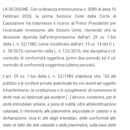
LA DECISIONE. Con ordinanza interlocutoria n. 3089 di data 10
Febbraio 2020, la prima Sezione Civile della Corte di
Cassazione ha trasmesso il ricorso al Primo Presidente per
l’eventuale rimessione alle Sezioni Unite, ritenendo che la
decisione dipenda dall’interpretazione dell’art. 29 co. 1-bis
della L. n. 52/1985, come modificato dall’art. 19 co. 14 del D. L.
n. 78/2010, convertito nella L. n. 122/2010, che disciplina il cd.
controllo di conformità oggettiva (primi due periodi) ed il cd.
controllo di conformità soggettiva (ultimo periodo).
L’art. 29 co. 1-bis della L. n. 52/1985 stabilisce che: “
Gli atti
pubblici e le scritture private autenticate tra vivi aventi ad oggetto
il trasferimento, la costituzione o lo scioglimento di comunione di
diritti reali su fabbricati già esistenti […] devono contenere, per le
unità immobiliari urbane, a pena di nullità, oltre all'identificazione
catastale, il riferimento alle planimetrie depositate in catasto e la
dichiarazione, resa in atti dagli intestatari, della conformità allo
stato di fatto dei dati catastali e delle planimetrie, sulla base delle