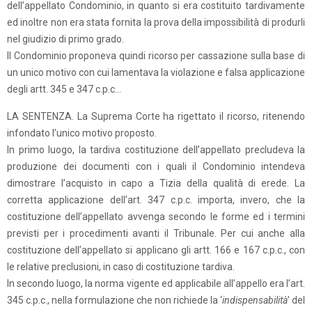
dell’appellato Condominio, in quanto si era costituito tardivamente
ed inoltre non era stata fornita la prova della impossibilità di produrli
nel giudizio di primo grado.
Il Condominio proponeva quindi ricorso per cassazione sulla base di
un unico motivo con cui lamentava la violazione e falsa applicazione
degli artt. 345 e 347 c.p.c…
LA SENTENZA. La Suprema Corte ha rigettato il ricorso, ritenendo
infondato l’unico motivo proposto.
In primo luogo, la tardiva costituzione dell’appellato precludeva la
produzione dei documenti con i quali il Condominio intendeva
dimostrare l’acquisto in capo a Tizia della qualità di erede. La
corretta applicazione dell’art. 347 c.p.c. importa, invero, che la
costituzione dell’appellato avvenga secondo le forme ed i termini
previsti per i procedimenti avanti il Tribunale. Per cui anche alla
costituzione dell’appellato si applicano gli artt. 166 e 167 c.p.c., con
le relative preclusioni, in caso di costituzione tardiva.
In secondo luogo, la norma vigente ed applicabile all’appello era l’art.
345 c.p.c., nella formulazione che non richiede la ‘
indispensabilità
’ del