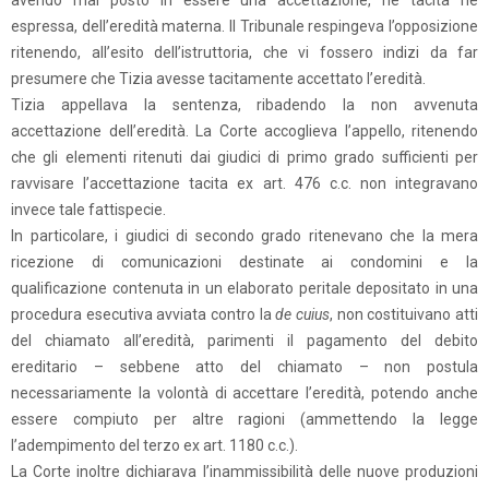
avendo mai posto in essere una accettazione, né tacita né
espressa, dell’eredità materna. Il Tribunale respingeva l’opposizione
ritenendo, all’esito dell’istruttoria, che vi fossero indizi da far
presumere che Tizia avesse tacitamente accettato l’eredità.
Tizia appellava la sentenza, ribadendo la non avvenuta
accettazione dell’eredità. La Corte accoglieva l’appello, ritenendo
che gli elementi ritenuti dai giudici di primo grado sufficienti per
ravvisare l’accettazione tacita ex art. 476 c.c. non integravano
invece tale fattispecie.
In particolare, i giudici di secondo grado ritenevano che la mera
ricezione di comunicazioni destinate ai condomini e la
qualificazione contenuta in un elaborato peritale depositato in una
procedura esecutiva avviata contro la
de cuius
, non costituivano atti
del chiamato all’eredità, parimenti il pagamento del debito
ereditario – sebbene atto del chiamato – non postula
necessariamente la volontà di accettare l’eredità, potendo anche
essere compiuto per altre ragioni (ammettendo la legge
l’adempimento del terzo ex art. 1180 c.c.).
La Corte inoltre dichiarava l’inammissibilità delle nuove produzioni