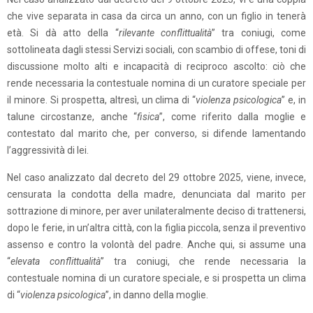
che vive separata in casa da circa un anno, con un figlio in tenerà
età. Si dà atto della “
rilevante conflittualità
” tra coniugi, come
sottolineata dagli stessi Servizi sociali, con scambio di offese, toni di
discussione molto alti e incapacità di reciproco ascolto: ciò che
rende necessaria la contestuale nomina di un curatore speciale per
il minore. Si prospetta, altresì, un clima di “
violenza psicologica
” e, in
talune circostanze, anche “
fisica
”, come riferito dalla moglie e
contestato dal marito che, per converso, si difende lamentando
l’aggressività di lei.
Nel caso analizzato dal decreto del 29 ottobre 2025, viene, invece,
censurata la condotta della madre, denunciata dal marito per
sottrazione di minore, per aver unilateralmente deciso di trattenersi,
dopo le ferie, in un’altra città, con la figlia piccola, senza il preventivo
assenso e contro la volontà del padre. Anche qui, si assume una
“
elevata conflittualità
” tra coniugi, che rende necessaria la
contestuale nomina di un curatore speciale, e si prospetta un clima
di “
violenza psicologica
”, in danno della moglie.