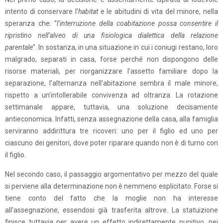
intento di conservare l’
habitat
e le abitudini di vita del minore, nella
speranza che: “
l’interruzione della coabitazione possa consentire il
ripristino nell’alveo di una fisiologica dialettica della relazione
parentale
”. In sostanza, in una situazione in cui i coniugi restano, loro
malgrado, separati in casa, forse perché non dispongono delle
risorse materiali, per riorganizzare l’assetto familiare dopo la
separazione, l’alternanza nell’abitazione sembra il male minore,
rispetto a un’intollerabile convivenza ad oltranza. La rotazione
settimanale appare, tuttavia, una soluzione decisamente
antieconomica. Infatti, senza assegnazione della casa, alla famiglia
serviranno addirittura tre ricoveri: uno per il figlio ed uno per
ciascuno dei genitori, dove poter riparare quando non è di turno con
il figlio.
Nel secondo caso, il passaggio argomentativo per mezzo del quale
si perviene alla determinazione non è nemmeno esplicitato. Forse si
tiene conto del fatto che la moglie non ha interesse
all’assegnazione, essendosi già trasferita altrove. La statuizione
finisce tuttavia per avere un effetto indirettamente punitivo, nei