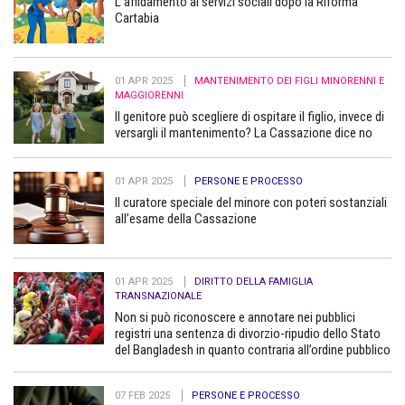
L’affidamento ai servizi sociali dopo la Riforma
Cartabia
01 APR 2025
MANTENIMENTO DEI FIGLI MINORENNI E
MAGGIORENNI
Il genitore può scegliere di ospitare il figlio, invece di
versargli il mantenimento? La Cassazione dice no
01 APR 2025
PERSONE E PROCESSO
Il curatore speciale del minore con poteri sostanziali
all’esame della Cassazione
01 APR 2025
DIRITTO DELLA FAMIGLIA
TRANSNAZIONALE
Non si può riconoscere e annotare nei pubblici
registri una sentenza di divorzio-ripudio dello Stato
del Bangladesh in quanto contraria all’ordine pubblico
07 FEB 2025
PERSONE E PROCESSO