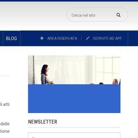
|
BLOG
AREA RISERVATA
ISCRIVITI AD APF
i atti
NEWSLETTER
delle
zione