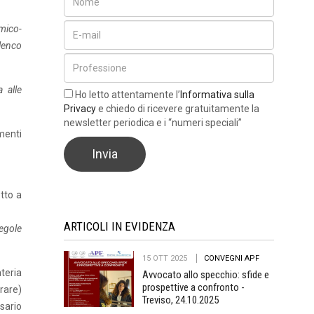
omico-
elenco
 alle
Ho letto attentamente l’
Informativa sulla
Privacy
e chiedo di ricevere gratuitamente la
newsletter periodica e i “numeri speciali”
menti
tto a
ARTICOLI IN EVIDENZA
regole
15 OTT 2025
CONVEGNI APF
ateria
Avvocato allo specchio: sfide e
prospettive a confronto -
orare)
Treviso, 24.10.2025
ssario