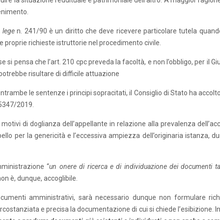
uire la situazione reddituale e patrimoniale dell’altro. A maggior ragione
tenimento.
x lege
n. 241/90 è un diritto che deve ricevere particolare tutela quand
proprie richieste istruttorie nel procedimento civile.
i pensa che l’art. 210 cpc preveda la facoltà, e non l’obbligo, per il Gi
 potrebbe risultare di difficile attuazione
rambe le sentenze i principi sopracitati, il Consiglio di Stato ha accolt
 5347/2019.
otivi di doglianza dell’appellante in relazione alla prevalenza dell’ac
appello per la genericità e l’eccessiva ampiezza dell’originaria istanza, 
ministrazione “
un onere di ricerca e di individuazione dei documenti ta
non è, dunque, accoglibile.
 documenti amministrativi, sarà necessario dunque non formulare rich
ostanziata e precisa la documentazione di cui si chiede l’esibizione. Inf