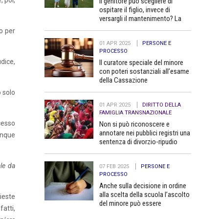
, poi,
Il genitore può scegliere di
ospitare il figlio, invece di
versargli il mantenimento? La
Cassazione dice no
o per
01 APR 2025
PERSONE E
PROCESSO
udice,
Il curatore speciale del minore
con poteri sostanziali all’esame
della Cassazione
o solo
01 APR 2025
DIRITTO DELLA
FAMIGLIA TRANSNAZIONALE
cesso
Non si può riconoscere e
annotare nei pubblici registri una
dunque
sentenza di divorzio-ripudio
dello Stato del Bangladesh in
quanto contraria all’ordine
le da
07 FEB 2025
PERSONE E
pubblico
PROCESSO
Anche sulla decisione in ordine
alla scelta della scuola l’ascolto
ieste
del minore può essere
atti,
determinante