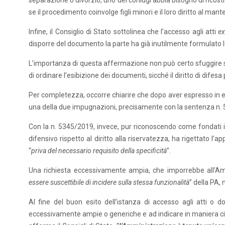
separazione o divorzio, uno dei coniugi abbia bisogno di ricostr
se il procedimento coinvolge figli minori e il loro diritto al man
Infine, il Consiglio di Stato sottolinea che l’accesso agli atti
e
disporre del documento la parte ha già inutilmente formulato le 
L’importanza di questa affermazione non può certo sfuggire se s
di ordinare l’esibizione dei documenti, sicché il diritto di difesa
Per completezza, occorre chiarire che dopo aver espresso in ent
una della due impugnazioni, precisamente con la sentenza n.
Con la n. 5345/2019, invece, pur riconoscendo come fondati i m
difensivo rispetto al diritto alla riservatezza, ha rigettato l’
“
priva del necessario requisito della specificità
”.
Una richiesta eccessivamente ampia, che imporrebbe all’Am
essere suscettibile di incidere sulla stessa funzionalità
” della PA, 
Al fine del buon esito dell’istanza di accesso agli atti o
eccessivamente ampie o generiche e ad indicare in maniera circ