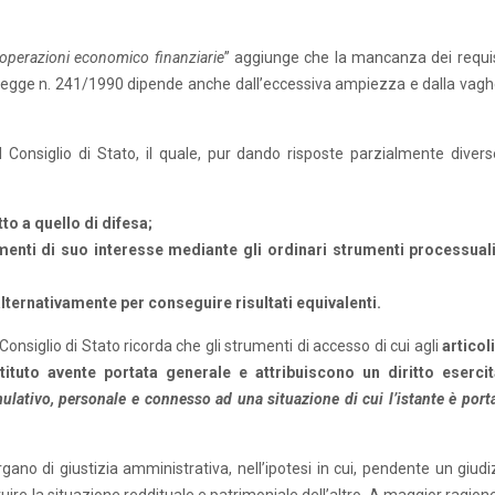
operazioni economico finanziarie
” aggiunge che la mancanza dei requisi
della legge n. 241/1990 dipende anche dall’eccessiva ampiezza e dalla va
Consiglio di Stato, il quale, pur dando risposte parzialmente divers
tto a quello di difesa;
umenti di suo interesse mediante gli ordinari strumenti processual
alternativamente per conseguire risultati equivalenti.
onsiglio di Stato ricorda che gli strumenti di accesso di cui agli
articol
ituto avente portata generale e attribuiscono un diritto esercit
ulativo, personale e connesso ad una situazione di cui l’istante è porta
ano di giustizia amministrativa, nell’ipotesi in cui, pendente un giudiz