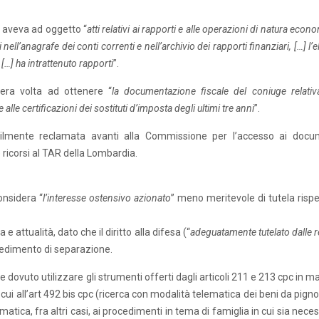
o, aveva ad oggetto “
atti relativi ai rapporti e alle operazioni di natura econ
nell’anagrafe dei conti correnti e nell’archivio dei rapporti finanziari, […] l’
li […] ha intrattenuto rapporti
”.
 era volta ad ottenere “
la documentazione fiscale del coniuge relativa
 alle certificazioni dei sostituti d’imposta degli ultimi tre anni
”.
tilmente reclamata avanti alla Commissione per l’accesso ai docu
 ricorsi al TAR della Lombardia.
onsidera “
l’interesse ostensivo azionato
” meno meritevole di tutela rispe
 e attualità, dato che il diritto alla difesa (“
adeguatamente tutelato dalle 
cedimento di separazione.
dovuto utilizzare gli strumenti offerti dagli articoli 211 e 213 cpc in m
cui all’art 492 bis cpc (ricerca con modalità telematica dei beni da pign
matica, fra altri casi, ai procedimenti in tema di famiglia in cui sia nece