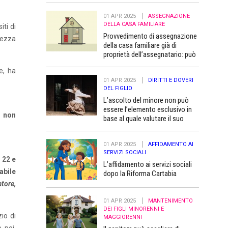
01 APR 2025
ASSEGNAZIONE
DELLA CASA FAMILIARE
ti di
Provvedimento di assegnazione
ghezza
della casa familiare già di
proprietà dell’assegnatario: può
essere trascritto “a favore” dei
e, ha
figli minori
01 APR 2025
DIRITTI E DOVERI
DEL FIGLIO
L’ascolto del minore non può
essere l’elemento esclusivo in
i non
base al quale valutare il suo
superiore interesse
01 APR 2025
AFFIDAMENTO AI
SERVIZI SOCIALI
i 22 e
L’affidamento ai servizi sociali
abile
dopo la Riforma Cartabia
tore,
01 APR 2025
MANTENIMENTO
DEI FIGLI MINORENNI E
io di
MAGGIORENNI