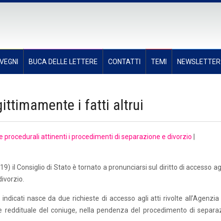
VEGNI
BUCA DELLE LETTERE
CONTATTI
TEMI
NEWSLETTER
gittimamente i fatti altrui
e procedurali attinenti i procedimenti di separazione e divorzio
|
) il Consiglio di Stato è tornato a pronunciarsi sul diritto di accesso agl
divorzio.
dicati nasce da due richieste di accesso agli atti rivolte all’Agenzia 
ne reddituale del coniuge, nella pendenza del procedimento di separa