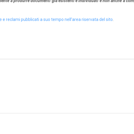
ente a produrre documenti già esistenti e individuati e non anche a com
e e reclami pubblicati a suo tempo nell’area riservata del sito
.