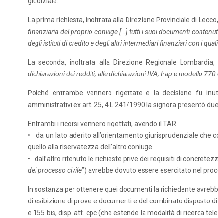
giudiziale.
La prima richiesta, inoltrata alla Direzione Provinciale di Lecc
finanziaria del proprio coniuge […] tutti i suoi documenti contenuti 
degli istituti di credito e degli altri intermediari finanziari con i qua
La seconda, inoltrata alla Direzione Regionale Lombardia,
dichiarazioni dei redditi, alle dichiarazioni IVA, Irap e modello 770 e
Poiché entrambe vennero rigettate e la decisione fu inu
amministrativi ex art. 25, 4 L.241/1990 la signora presentò due
Entrambi i ricorsi vennero rigettati, avendo il TAR
• da un lato aderito all’orientamento giurisprudenziale che c
quello alla riservatezza dell’altro coniuge
• dall’altro ritenuto le richieste prive dei requisiti di concretezza
del processo civile
”) avrebbe dovuto essere esercitato nel pro
In sostanza per ottenere quei documenti la richiedente avrebbe 
di esibizione di prove e documenti e del combinato disposto di 
e 155 bis, disp. att. cpc (che estende la modalità di ricerca tele