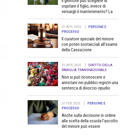
Il genitore può scegliere di
ospitare il figlio, invece di
versargli il mantenimento? La
Cassazione dice no
01 APR 2025
PERSONE E
PROCESSO
Il curatore speciale del minore
con poteri sostanziali all’esame
della Cassazione
01 APR 2025
DIRITTO DELLA
FAMIGLIA TRANSNAZIONALE
Non si può riconoscere e
annotare nei pubblici registri una
sentenza di divorzio-ripudio
dello Stato del Bangladesh in
quanto contraria all’ordine
07 FEB 2025
PERSONE E
pubblico
PROCESSO
Anche sulla decisione in ordine
alla scelta della scuola l’ascolto
del minore può essere
determinante