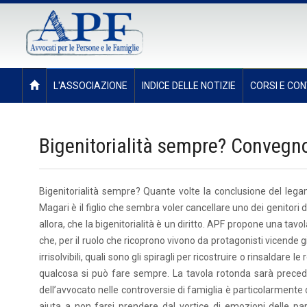
L'ASSOCIAZIONE
INDICE DELLE NOTIZIE
CORSI E CON
Bigenitorialità sempre? Convegno
Bigenitorialità sempre? Quante volte la conclusione del legame
Magari è il figlio che sembra voler cancellare uno dei genitori d
allora, che la bigenitorialità è un diritto. APF propone una ta
che, per il ruolo che ricoprono vivono da protagonisti vicende g
irrisolvibili, quali sono gli spiragli per ricostruire o rinsaldare 
qualcosa si può fare sempre. La tavola rotonda sarà precedut
dell’avvocato nelle controversie di famiglia è particolarmente
aiuta a non farsi prendere dal vortice di emozioni delle pa