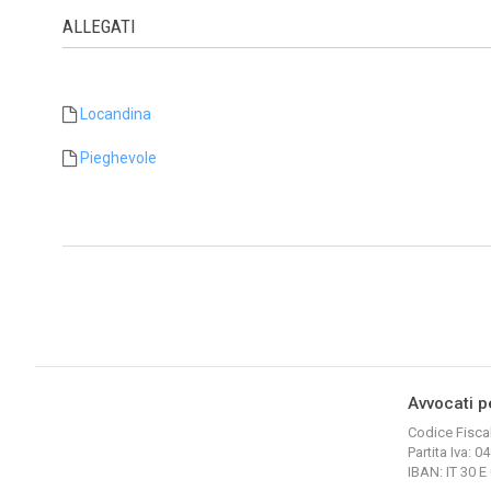
ALLEGATI
Locandina
Pieghevole
Avvocati p
Codice Fisca
Partita Iva: 
IBAN: IT 30 