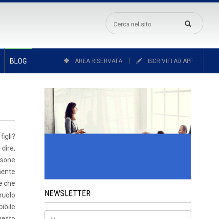
|
BLOG
AREA RISERVATA
ISCRIVITI AD APF
igli?
 dire,
ersone
emente
ne che
NEWSLETTER
ruolo
ibile
uesto