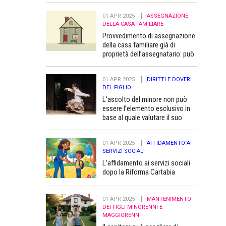
01 APR 2025
ASSEGNAZIONE
DELLA CASA FAMILIARE
Provvedimento di assegnazione
della casa familiare già di
proprietà dell’assegnatario: può
essere trascritto “a favore” dei
figli minori
01 APR 2025
DIRITTI E DOVERI
DEL FIGLIO
L’ascolto del minore non può
essere l’elemento esclusivo in
base al quale valutare il suo
superiore interesse
01 APR 2025
AFFIDAMENTO AI
SERVIZI SOCIALI
L’affidamento ai servizi sociali
dopo la Riforma Cartabia
01 APR 2025
MANTENIMENTO
DEI FIGLI MINORENNI E
MAGGIORENNI