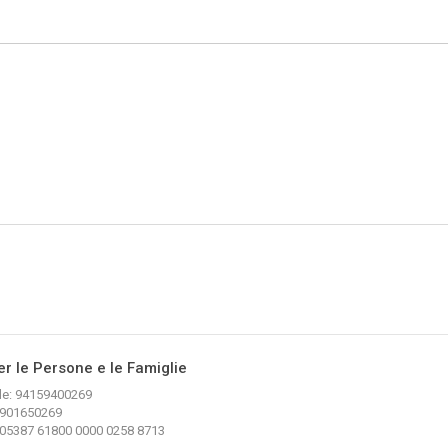
er le Persone e le Famiglie
le: 94159400269
04901650269
E 05387 61800 0000 0258 8713