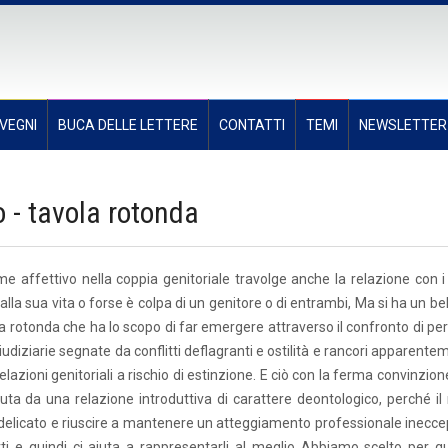
VEGNI
BUCA DELLE LETTERE
CONTATTI
TEMI
NEWSLETTER
 - tavola rotonda
 affettivo nella coppia genitoriale travolge anche la relazione con i f
alla sua vita o forse è colpa di un genitore o di entrambi, Ma si ha un bel
vola rotonda che ha lo scopo di far emergere attraverso il confronto di p
iudiziarie segnate da conflitti deflagranti e ostilità e rancori apparent
le relazioni genitoriali a rischio di estinzione. E ciò con la ferma convinzio
a da una relazione introduttiva di carattere deontologico, perché il 
 delicato e riuscire a mantenere un atteggiamento professionale ineccep
rti e quindi ci aiuta a rappresentarli al meglio Abbiamo scelto per q