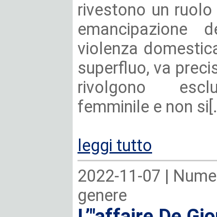
rivestono un ruolo
emancipazione d
violenza domestic
superfluo, va precis
rivolgono esclu
femminile e non si[.
leggi tutto
2022-11-07 |
Numer
genere
L’"affaire De Gio