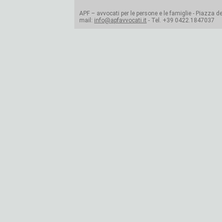
APF – avvocati per le persone e le famiglie - Piazza del
mail:
info@apfavvocati.it
- Tel. +39 0422.1847037