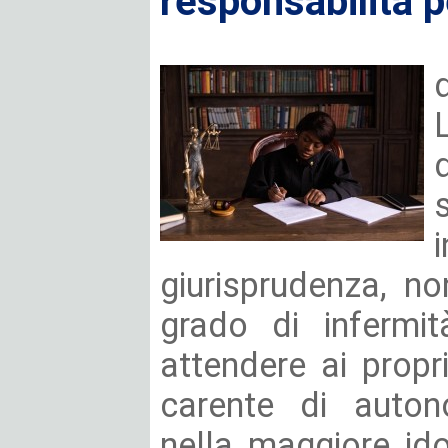
responsabilità 
giurisprudenza, n
grado di infermit
attendere ai propr
carente di auton
nella maggiore ido