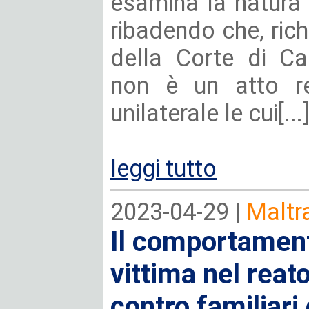
esamina la natura 
ribadendo che, ric
della Corte di Ca
non è un atto re
unilaterale le cui[...
leggi tutto
2023-04-29 |
Maltra
Il comportament
vittima nel reat
contro familiari