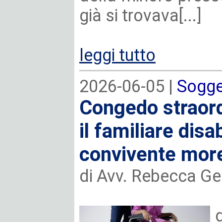
già si trovava[...]
leggi tutto
2026-06-05 |
Sogget
Congedo straord
il familiare disa
convivente more
di Avv. Rebecca Gel