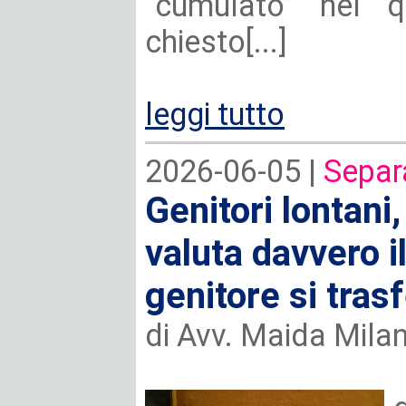
“cumulato” nel q
chiesto[...]
leggi tutto
2026-06-05 |
Separ
Genitori lontani,
valuta davvero i
genitore si tras
di Avv. Maida Mila