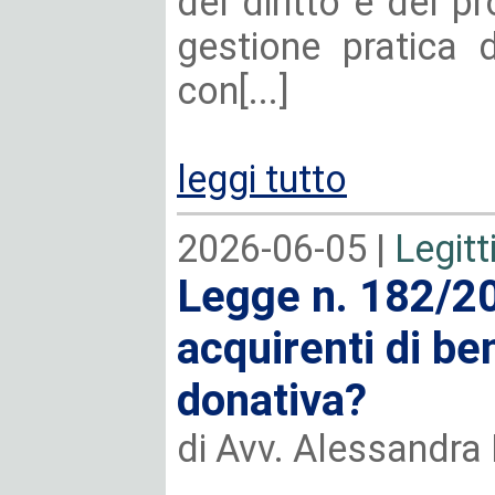
del diritto e del p
gestione pratica 
con[...]
leggi tutto
2026-06-05 |
Legitt
Legge n. 182/202
acquirenti di be
donativa?
di Avv. Alessandra