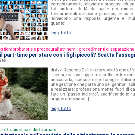
comportamenti, relazioni e processi educati
tali sistemi di IA da parte dei minori
fondamentali sul piano giuridico, etico e 
richiedono una risposta urgente e multi
quanto[...]
leggi tutto
stioni probatorie e procedurali attinenti i procedimenti di separazione 
il part-time per stare con i figli piccoli? Scatta l’asseg
elli
di Avv. Rebecca Gelli In una società che aff
i sessi, ma non appronta sufficienti misur
assicurarla, spesso nelle famiglie italian
una gestione che porta uno dei genitori, so
a realizzarsi professionalmente fuori di c
fare un “passo indietro”, sacrificando in tu
proprie ambizioni[...]
leggi tutto
diritto, bioetica e diritti umani