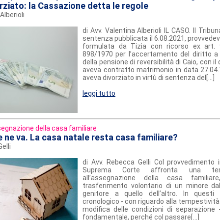
rziato: la Cassazione detta le regole
Alberioli
di Avv. Valentina Alberioli IL CASO. Il Trib
sentenza pubblicata il 6.08.2021, provvede
formulata da Tizia con ricorso ex art.
898/1970 per l’accertamento del diritto a
della pensione di reversibilità di Caio, con il
aveva contratto matrimonio in data 27.04.
aveva divorziato in virtù di sentenza del[...]
leggi tutto
egnazione della casa familiare
e ne va. La casa natale resta casa familiare?
elli
di Avv. Rebecca Gelli Col provvedimento
Suprema Corte affronta una tem
all’assegnazione della casa familia
trasferimento volontario di un minore dal
genitore a quello dell’altro. In questi 
cronologico - con riguardo alla tempestività 
modifica delle condizioni di separazione 
fondamentale, perché col passare[...]