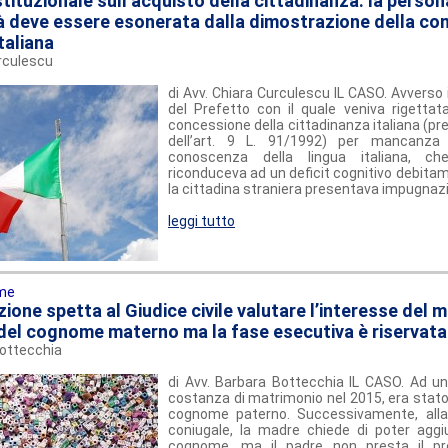
tituzionale sull’acquisto della cittadinanza: la person
tà deve essere esonerata dalla dimostrazione della c
italiana
urculescu
di Avv. Chiara Curculescu IL CASO. Avverso
del Prefetto con il quale veniva rigetta
concessione della cittadinanza italiana (pr
dell’art. 9 L. 91/1992) per mancanza
conoscenza della lingua italiana, ch
riconduceva ad un deficit cognitivo debitam
la cittadina straniera presentava impugnazion
leggi tutto
me
ione spetta al Giudice civile valutare l’interesse del 
 del cognome materno ma la fase esecutiva è riservata
Bottecchia
di Avv. Barbara Bottecchia IL CASO. Ad un
costanza di matrimonio nel 2015, era stato a
cognome paterno. Successivamente, alla 
coniugale, la madre chiede di poter aggiu
cognome, ma il padre non presta il pr