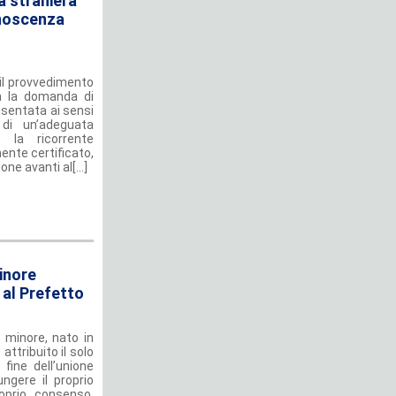
a straniera
onoscenza
 il provvedimento
ta la domanda di
esentata ai sensi
 di un’adeguata
e la ricorrente
ente certificato,
e avanti al[...]
minore
 al Prefetto
 minore, nato in
ttribuito il solo
fine dell’unione
ngere il proprio
oprio consenso,