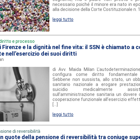
necessario poiché il minore era nato in e
alla decisione della Corte Costituzionale n. 1
leggi tutto
diritto e processo
di Firenze e la dignità nel fine vita: il SSN è chiamato a 
e nell’esercizio dei suoi diritti
an
di Avv. Maida Milan L’autodeterminazion
configura come diritto fondamentale 
Sebbene non sussista, allo stato, un obbl
sanitario nazionale a erogare prestazion
suicidio medicalmente assis
sull’amministrazione sanitaria un dovere c
cooperazione funzionale all’esercizio effettiv
[...]
leggi tutto
sione di reversibilità
in quote della pensione di reversibilità tra coniuge sup