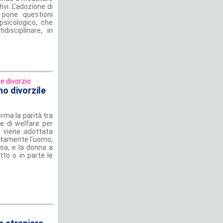
vi. L’adozione di
 pone questioni
psicologico, che
disciplinare, in
e divorzio
no divorzile
erma la parità tra
e di welfare per
e viene adottata
litamente l’uomo,
asa, e la donna a
tto o in parte le