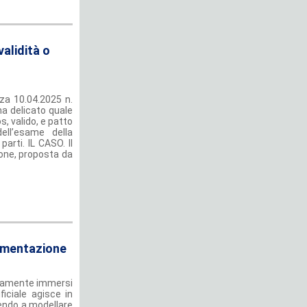
validità o
za 10.04.2025 n.
a delicato quale
s, valido, e patto
ell’esame della
parti. IL CASO. Il
ione, proposta da
lamentazione
ndamente immersi
ificiale agisce in
uendo a modellare