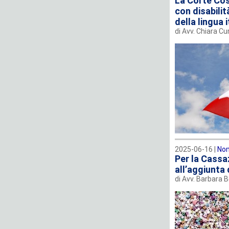
La Corte Cos
con disabili
della lingua 
di Avv. Chiara C
2025-06-16 |
No
Per la Cassaz
all’aggiunta
di Avv. Barbara 