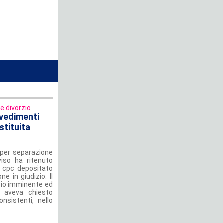
e divorzio
vvedimenti
stituita
 per separazione
viso ha ritenuto
5 cpc depositato
e in giudizio. Il
izio imminente ed
e, aveva chiesto
onsistenti, nello