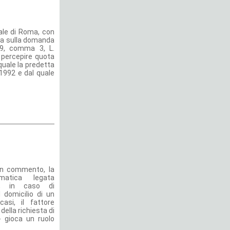
unale di Roma, con
va sulla domanda
 9, comma 3, L.
 percepire quota
 quale la predetta
1992 e dal quale
 in commento, la
atica legata
re, in caso di
 domicilio di un
casi, il fattore
della richiesta di
- gioca un ruolo