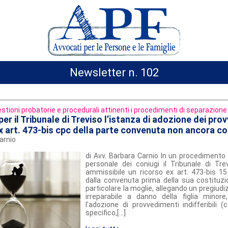
Newsletter n. 102
stioni probatorie e procedurali attinenti i procedimenti di separazione 
er il Tribunale di Treviso l’istanza di adozione dei pro
 ex art. 473-bis cpc della parte convenuta non ancora co
arnio
di Avv. Barbara Carnio In un procedimento
personale dei coniugi il Tribunale di Tre
ammissibile un ricorso ex art. 473-bis 1
dalla convenuta prima della sua costituzion
particolare la moglie, allegando un pregiud
irreparabile a danno della figlia minor
l’adozione di provvedimenti indifferibili (c
specifico,[...]