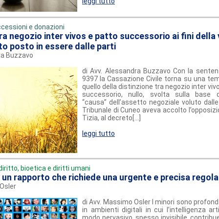
leggi tutto
cessioni e donazioni
ra negozio inter vivos e patto successorio ai fini della 
to posto in essere dalle parti
dra Buzzavo
di Avv. Alessandra Buzzavo Con la senten
9397 la Cassazione Civile torna su una tem
quello della distinzione tra negozio inter vivo
successorio, nullo, svolta sulla base d
“causa” dell’assetto negoziale voluto dalle 
Tribunale di Cuneo aveva accolto l’opposiz
Tizia, al decreto[...]
leggi tutto
diritto, bioetica e diritti umani
a: un rapporto che richiede una urgente e precisa rego
Osler
di Avv. Massimo Osler I minori sono profo
in ambienti digitali in cui l’intelligenza art
modo pervasivo, spesso invisibile, contrib