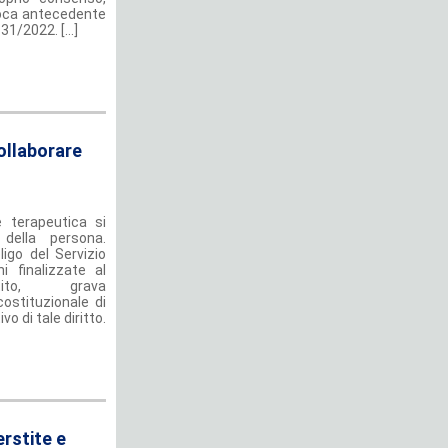
poca antecedente
31/2022. [...]
collaborare
e terapeutica si
della persona.
igo del Servizio
i finalizzate al
tito, grava
ostituzionale di
o di tale diritto.
erstite e