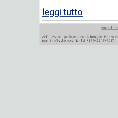
leggi tutto
Visita il no
APF – avvocati per le persone e le famiglie - Piazza del
mail:
info@apfavvocati.it
- Tel. +39 0422.1847037