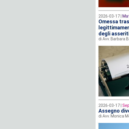
2026-03-17 |
Mat
Omessa trasc
legittimamen
degli asserit
di Avv. Barbara 
2026-03-17 |
Sep
Assegno divo
di Avv. Monica M