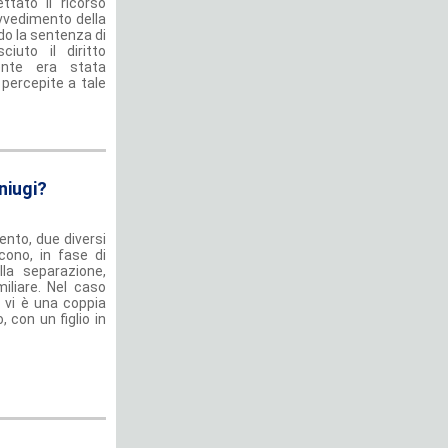
tato il ricorso
vvedimento della
do la sentenza di
iuto il diritto
ente era stata
percepite a tale
oniugi?
ento, due diversi
cono, in fase di
ella separazione,
iliare. Nel caso
 vi è una coppia
 con un figlio in