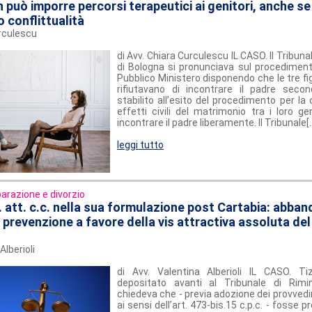
n può imporre percorsi terapeutici ai genitori, anche se 
o conflittualità
urculescu
di Avv. Chiara Curculescu IL CASO. Il Tribuna
di Bologna si pronunciava sul procediment
Pubblico Ministero disponendo che le tre fig
rifiutavano di incontrare il padre secon
stabilito all’esito del procedimento per la
effetti civili del matrimonio tra i loro ge
incontrare il padre liberamente. Il Tribunale[..
leggi tutto
arazione e divorzio
p. att. c.c. nella sua formulazione post Cartabia: abban
a prevenzione a favore della vis attractiva assoluta del
Alberioli
di Avv. Valentina Alberioli IL CASO. Ti
depositato avanti al Tribunale di Rimin
chiedeva che - previa adozione dei provvedim
ai sensi dell’art. 473-bis.15 c.p.c. - fosse 