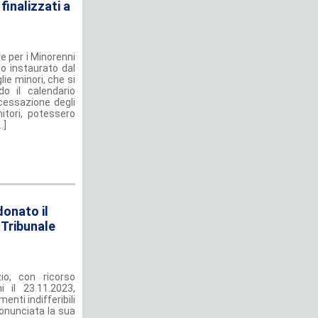
finalizzati a
le per i Minorenni
o instaurato dal
lie minori, che si
do il calendario
 cessazione degli
nitori, potessero
.]
donato il
 Tribunale
zio, con ricorso
i il 23.11.2023,
enti indifferibili
pronunciata la sua