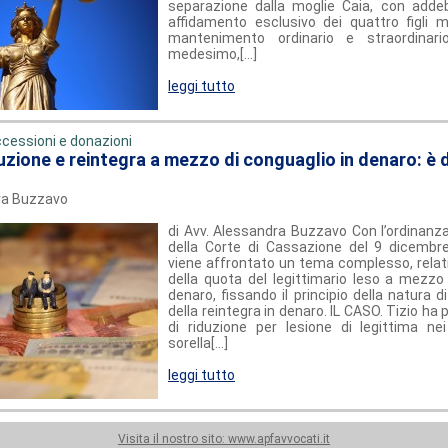
separazione dalla moglie Caia, con addeb
affidamento esclusivo dei quattro figli m
mantenimento ordinario e straordinar
medesimo,[...]
leggi tutto
cessioni e donazioni
uzione e reintegra a mezzo di conguaglio in denaro: è d
dra Buzzavo
di Avv. Alessandra Buzzavo Con l’ordinanza
della Corte di Cassazione del 9 dicembr
viene affrontato un tema complesso, relati
della quota del legittimario leso a mezzo 
denaro, fissando il principio della natura d
della reintegra in denaro. IL CASO. Tizio h
di riduzione per lesione di legittima nei
sorella[...]
leggi tutto
Visita il nostro sito: www.apfavvocati.it