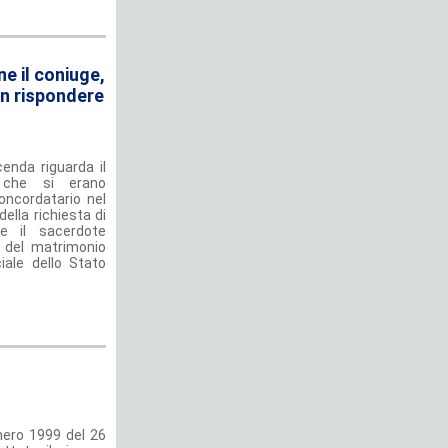
e il coniuge,
on rispondere
enda riguarda il
, che si erano
oncordatario nel
ella richiesta di
e il sacerdote
 del matrimonio
ciale dello Stato
mero 1999 del 26