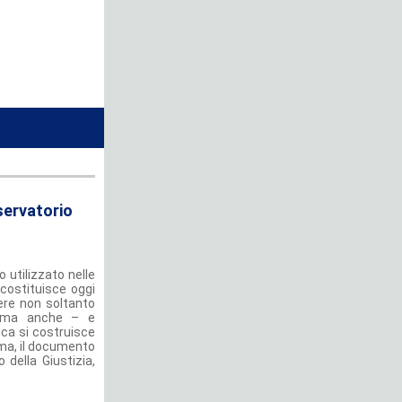
sservatorio
o utilizzato nelle
costituisce oggi
ere non soltanto
o, ma anche – e
dica si costruisce
ma, il documento
 della Giustizia,