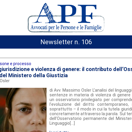
Newsletter n. 106
sone e processo
iurisdizione e violenza di genere: il contributo dell’O
el Ministero della Giustizia
Osler
di Avv. Massimo Osler L’analisi del linguaggi
sentenze in materia di violenza di genere 
un osservatorio privilegiato per comprend
l’evoluzione del diritto contemporane
soprattutto – il modo in cui la tutela giuri
concretamente attraverso la parola. Sul te
dell’Osservatorio permanente del Ministero
Linguaggio[...]