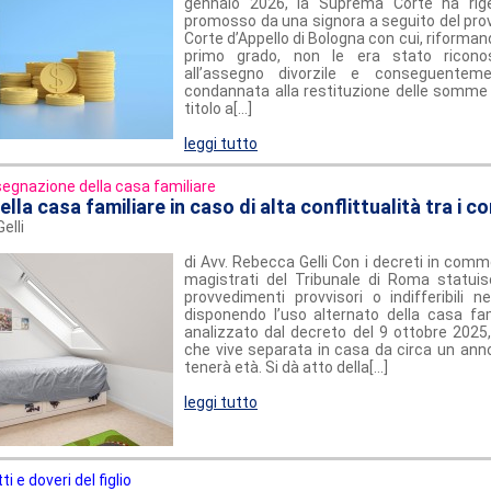
gennaio 2026, la Suprema Corte ha riget
promosso da una signora a seguito del pro
Corte d’Appello di Bologna con cui, riforman
primo grado, non le era stato riconosc
all’assegno divorzile e conseguentem
condannata alla restituzione delle somme 
titolo a[...]
leggi tutto
egnazione della casa familiare
lla casa familiare in caso di alta conflittualità tra i c
elli
di Avv. Rebecca Gelli Con i decreti in comm
magistrati del Tribunale di Roma statuis
provvedimenti provvisori o indifferibili n
disponendo l’uso alternato della casa fam
analizzato dal decreto del 9 ottobre 2025,
che vive separata in casa da circa un anno,
tenerà età. Si dà atto della[...]
leggi tutto
tti e doveri del figlio