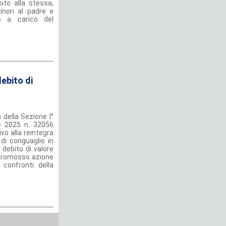
ito alla stessa,
inori al padre e
io a carico del
ebito di
 della Sezione I°
e 2025 n. 32056
vo alla reintegra
di conguaglio in
i debito di valore
a promosso azione
 confronti della