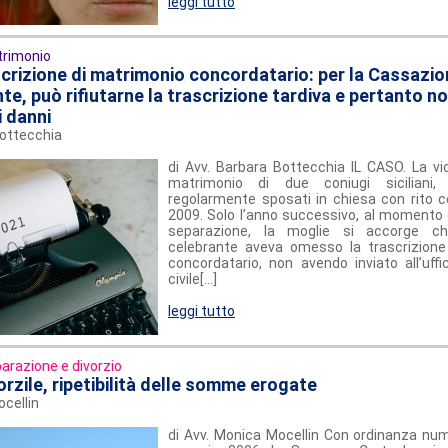
leggi tutto
rimonio
rizione di matrimonio concordatario: per la Cassazion
te, può rifiutarne la trascrizione tardiva e pertanto n
i danni
Bottecchia
di Avv. Barbara Bottecchia IL CASO. La vic
matrimonio di due coniugi siciliani
regolarmente sposati in chiesa con rito c
2009. Solo l’anno successivo, al momento d
separazione, la moglie si accorge ch
celebrante aveva omesso la trascrizione
concordatario, non avendo inviato all’uffi
civile[...]
leggi tutto
arazione e divorzio
rzile, ripetibilità delle somme erogate
ocellin
di Avv. Monica Mocellin Con ordinanza nu