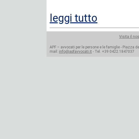
leggi tutto
Visita il no
APF – avvocati per le persone e le famiglie - Piazza del
mail:
info@apfavvocati.it
- Tel. +39 0422.1847037