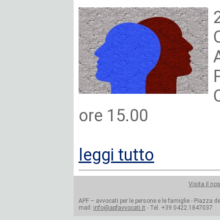
ore 15.00
leggi tutto
Visita il no
APF – avvocati per le persone e le famiglie - Piazza del
mail:
info@apfavvocati.it
- Tel. +39 0422.1847037