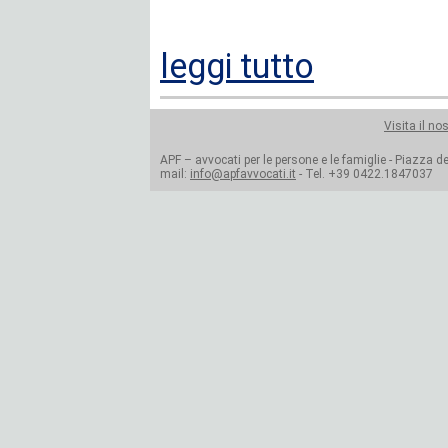
leggi tutto
Visita il no
APF – avvocati per le persone e le famiglie - Piazza del
mail:
info@apfavvocati.it
- Tel. +39 0422.1847037