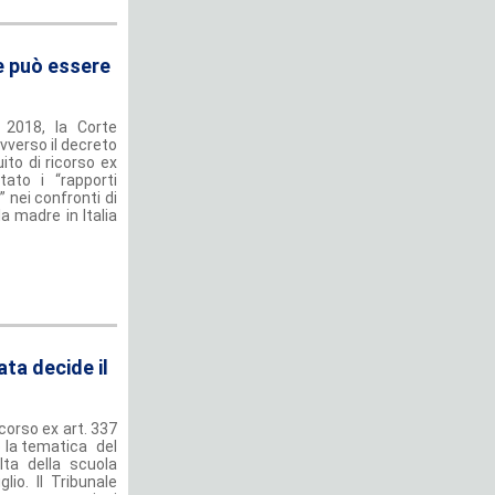
le può essere
 2018, la Corte
avverso il decreto
ito di ricorso ex
ato i “rapporti
” nei confronti di
la madre in Italia
ata decide il
orso ex art. 337
to la tematica del
lta della scuola
glio. Il Tribunale