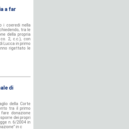
a a far
 i coeredi nella
hiedendo, tra le
ne della propria
 co. 2, c.c.), con
di Lucca in primo
nno rigettato le
ale di
glio della Corte
nto tra il primo
 fare donazione
sporre dei propri
Legge n. 6/2004 in
nazione” in c