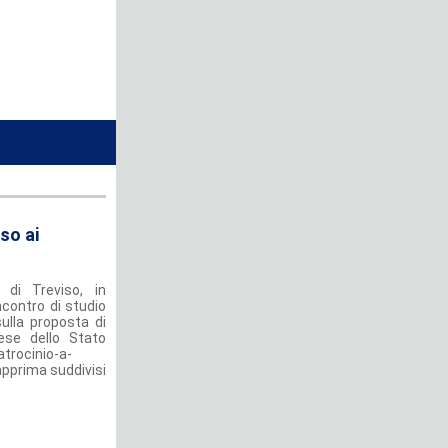
so ai
 di Treviso, in
ncontro di studio
ulla proposta di
ese dello Stato
atrocinio-a-
apprima suddivisi