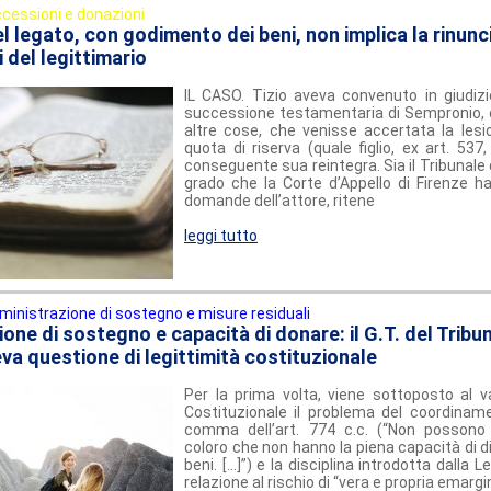
cessioni e donazioni
l legato, con godimento dei beni, non implica la rinunci
ti del legittimario
IL CASO. Tizio aveva convenuto in giudizio
successione testamentaria di Sempronio, c
altre cose, che venisse accertata la lesio
quota di riserva (quale figlio, ex art. 537,
conseguente sua reintegra. Sia il Tribunale 
grado che la Corte d’Appello di Firenze ha
domande dell’attore, ritene
leggi tutto
inistrazione di sostegno e misure residuali
ne di sostegno e capacità di donare: il G.T. del Tribun
eva questione di legittimità costituzionale
Per la prima volta, viene sottoposto al va
Costituzionale il problema del coordiname
comma dell’art. 774 c.c. (“Non possono
coloro che non hanno la piena capacità di di
beni. […]”) e la disciplina introdotta dalla 
relazione al rischio di “vera e propria emargi