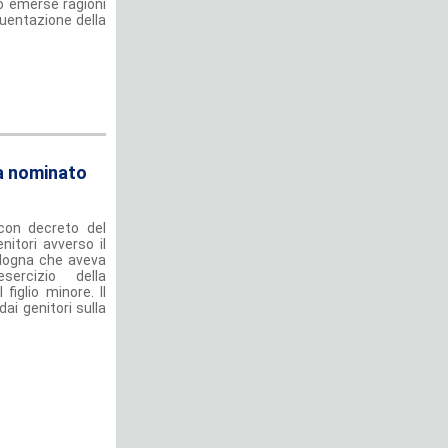
o emerse ragioni
quentazione della
va nominato
 con decreto del
nitori avverso il
ologna che aveva
sercizio della
 figlio minore. Il
i genitori sulla