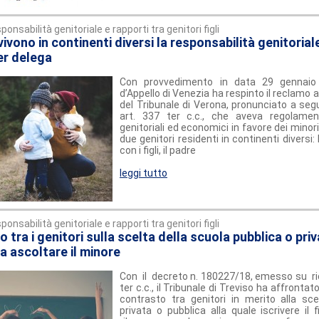
ponsabilità genitoriale e rapporti tra genitori figli
 vivono in continenti diversi la responsabilità genitoria
er delega
Con provvedimento in data 29 gennaio
d’Appello di Venezia ha respinto il reclamo 
del Tribunale di Verona, pronunciato a segu
art. 337 ter c.c., che aveva regolament
genitoriali ed economici in favore dei minori
due genitori residenti in continenti diversi: 
con i figli, il padre
leggi tutto
ponsabilità genitoriale e rapporti tra genitori figli
 tra i genitori sulla scelta della scuola pubblica o priv
a ascoltare il minore
Con il decreto n. 180227/18, emesso su ric
ter c.c., il Tribunale di Treviso ha affronta
contrasto tra genitori in merito alla sce
privata o pubblica alla quale iscrivere il fi