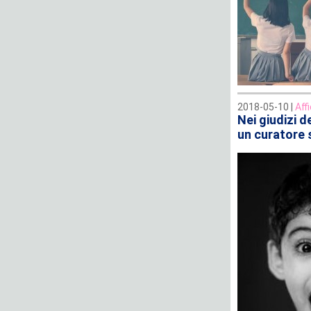
2018-05-10 |
Aff
Nei giudizi 
un curatore 