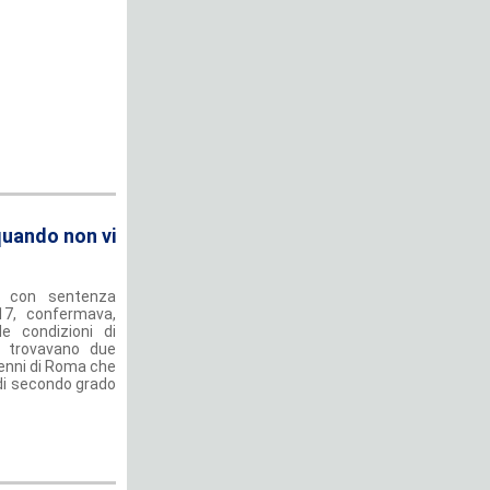
quando non vi
, con sentenza
17, confermava,
e condizioni di
i trovavano due
renni di Roma che
e di secondo grado