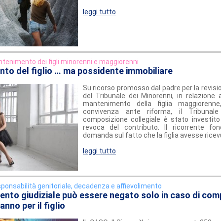
leggi tutto
tenimento dei figli minorenni e maggiorenni
nto del figlio … ma possidente immobiliare
Su ricorso promosso dal padre per la revisi
del Tribunale dei Minorenni, in relazione a
mantenimento della figlia maggiorenn
convivenza ante riforma, il Tribunal
composizione collegiale è stato investito 
revoca del contributo. Il ricorrente fo
domanda sul fatto che la figlia avesse rice
leggi tutto
ponsabilità genitoriale, decadenza e affievolimento
mento giudiziale può essere negato solo in caso di co
nno per il figlio