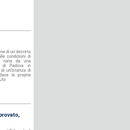
one di un decreto
lle condizioni di
e, nata da una
e di Padova in
di un’istanza di
ndava la propria
vuto
mprovato,