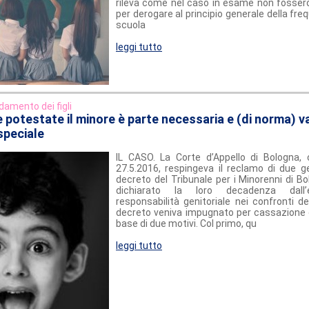
rileva come nel caso in esame non fosser
per derogare al principio generale della fre
scuola
leggi tutto
idamento dei figli
de potestate il minore è parte necessaria e (di norma) 
speciale
IL CASO. La Corte d’Appello di Bologna,
27.5.2016, respingeva il reclamo di due ge
decreto del Tribunale per i Minorenni di B
dichiarato la loro decadenza dall’e
responsabilità genitoriale nei confronti del
decreto veniva impugnato per cassazione da
base di due motivi. Col primo, qu
leggi tutto